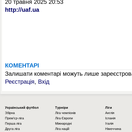
20 травня 2025 20:53
http://uaf.ua
КОМЕНТАРІ
Залишати коментарі можуть лише зареєстрова
Реєстрація
,
Вхід
Українcький футбол
Турніри
Ліги
Збірна
Ліга чемпіонів
Англія
Прем'єр-ліга
Ліга Європи
Іспанія
Перша ліга
Міжнародні
Італія
Друга ліга
Ліга націй
Німеччина