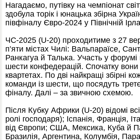
Нагадаємо, путівку на чемпіонат сві
здобула торік і юнацька збірна Укра
півфіналу Євро-2024 у Північній Ірла
ЧС-2025 (U-20) проходитиме з 27 ве
п'яти містах Чилі: Вальпараїсе, Сан
Ранкагуа й Талька. Участь у форумі 
шести конфедерацій. Спочатку вони
квартетах. По дві найкращі збірні ко
команди із шести, що посядуть третє
фіналу. Далі – за звичною схемою.
Після Кубку Африки (U-20) відомі всі
ролі господаря); Іспанія, Франція, Іт
від Європи; США, Мексика, Куба й 
Бразилія, Аргентина, Колумбія, Пара