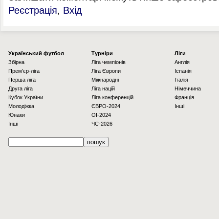
Реєстрація
,
Вхід
Українcький футбол
Турніри
Ліги
Збірна
Ліга чемпіонів
Англія
Прем'єр-ліга
Ліга Європи
Іспанія
Перша ліга
Міжнародні
Італія
Друга ліга
Ліга націй
Німеччина
Кубок України
Ліга конференцій
Франція
Молодіжка
ЄВРО-2024
Інші
Юнаки
OI-2024
Інші
ЧС-2026