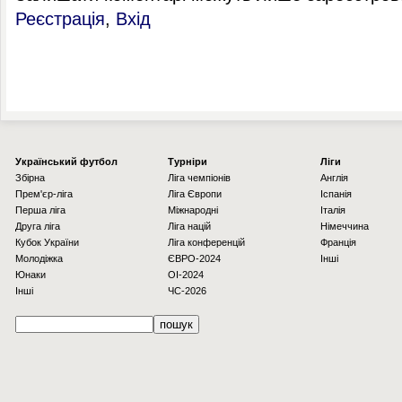
Реєстрація
,
Вхід
Українcький футбол
Турніри
Ліги
Збірна
Ліга чемпіонів
Англія
Прем'єр-ліга
Ліга Європи
Іспанія
Перша ліга
Міжнародні
Італія
Друга ліга
Ліга націй
Німеччина
Кубок України
Ліга конференцій
Франція
Молодіжка
ЄВРО-2024
Інші
Юнаки
OI-2024
Інші
ЧС-2026