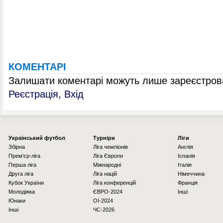
КОМЕНТАРІ
Залишати коментарі можуть лише зареєстрова
Реєстрація
,
Вхід
Українcький футбол
Турніри
Ліги
Збірна
Ліга чемпіонів
Англія
Прем'єр-ліга
Ліга Європи
Іспанія
Перша ліга
Міжнародні
Італія
Друга ліга
Ліга націй
Німеччина
Кубок України
Ліга конференцій
Франція
Молодіжка
ЄВРО-2024
Інші
Юнаки
OI-2024
Інші
ЧС-2026