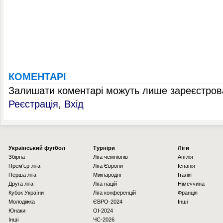
КОМЕНТАРІ
Залишати коментарі можуть лише зареєстрова
Реєстрація
,
Вхід
Українcький футбол
Турніри
Ліги
Збірна
Ліга чемпіонів
Англія
Прем'єр-ліга
Ліга Європи
Іспанія
Перша ліга
Міжнародні
Італія
Друга ліга
Ліга націй
Німеччина
Кубок України
Ліга конференцій
Франція
Молодіжка
ЄВРО-2024
Інші
Юнаки
OI-2024
Інші
ЧС-2026