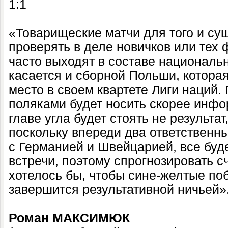
1:1
«Товарищеские матчи для того и су
проверять в деле новичков или тех 
часто выходят в составе националь
касается и сборной Польши, котора
место в своем квартете Лиги наций.
поляками будет носить скорее инфо
главе угла будет стоять не результа
поскольку впереди два ответственны
с Германией и Швейцарией, все буде
встречи, поэтому спрогнозировать с
хотелось бы, чтобы сине-желтые поб
завершится результативной ничьей»
Роман МАКСИМЮК