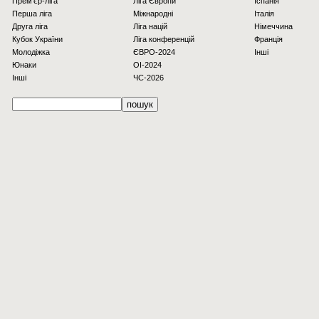
Прем'єр-ліга
Ліга Європи
Іспанія
Перша ліга
Міжнародні
Італія
Друга ліга
Ліга націй
Німеччина
Кубок України
Ліга конференцій
Франція
Молодіжка
ЄВРО-2024
Інші
Юнаки
OI-2024
Інші
ЧС-2026