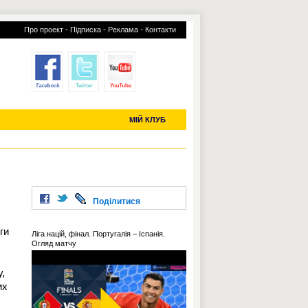
-
-
-
Про проект
Підписка
Реклама
Контакти
отий КЛУБ
УСІ ТРАНСФЕРИ
С-2019 (U-20)
ЧС-2022
МІЙ КЛУБ
Поділитися
ги
Ліга націй, фінал. Португалія – Іспанія.
Огляд матчу
,
их