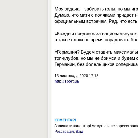
Моя задача – забивать голы, но мы иг
Думаю, что матч с поляками придаст н
официальным встречам. Рад, что есть
«Каждый поединок за национальную ко
в такое сложное время порадовать бо
«Германия? Будем ставить максимальн
топ-клубов, но мы не боимся и будем 
Германии, без болельщиков соперника,
13 листопада 2020 17:13
http://sport.ua
КОМЕНТАРІ
Залишати коментарі можуть лише зареєстрован
Реєстрація
,
Вхід