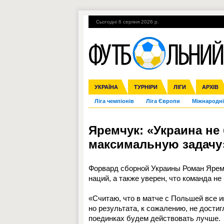
Сьогодні 6 серпня 2026 р.
Гарячі теми
УПЛ, 1-й тур
ВІЙНА
УКРАЇНА
Збірна
Англія
ЧС-2014
Іспанія
Прем'єр-ліга
ЄВРО-2016
ТУРНІРИ
Італія
Росія
Перша ліга
ЛІГИ
Німеччина
Кубок ко
АРХІВ
Дру
Ліга чемпіонів
Ліга Європи
Міжнародні
Яремчук: «Украина не
максимальную задачу
Форвард сборной Украины Роман Яремч
наций, а также уверен, что команда не
«Считаю, что в матче с Польшей все 
но результата, к сожалению, не дости
поединках будем действовать лучше.