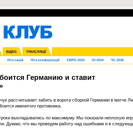
УПЛ-ПЕРЕХОДИ
СКРИЖАЛІ
ЄВРОКУБКИ
Зол
нфедерацій
га ліга
Франція
ВІДЕО
Кубок України
Інші
ЧЄ-2015 (U-21)
ТРАНСЛЯЦІЇ
Молодіжка
Копа Америка
Юнаки
ЧС-2018
Інші
ЄВРО-2020
Ч
Ліга націй
Ліга конференцій
ЄВРО-2024
OI-2024
ЧС-2026
 боится Германию и ставит
»
ук рассчитывает забить в ворота сборной Германии в матче Ли
 боится именитого противника.
игроки выкладывались по максимуму. Мы показали неплохую игру
гли. Думаю, что мы проведем работу над ошибками и в следующ