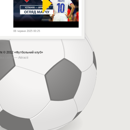
06 червня 2025 00:25
ht © 2012
«Футбольний клуб»
бка сайта —
Attracti