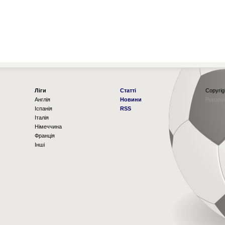
Ліги
Статті
Copyrig
Англія
Новини
Рорзро
Іспанія
RSS
Італія
Німеччина
Франція
Інші