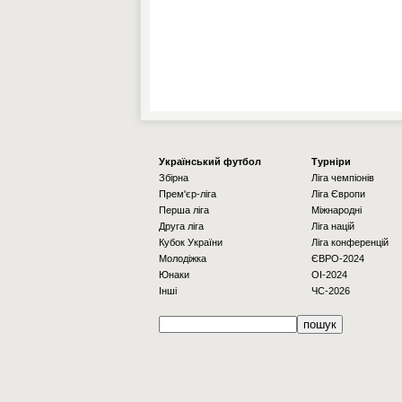
Українcький футбол
Турніри
Збірна
Ліга чемпіонів
Прем'єр-ліга
Ліга Європи
Перша ліга
Міжнародні
Друга ліга
Ліга націй
Кубок України
Ліга конференцій
Молодіжка
ЄВРО-2024
Юнаки
OI-2024
Інші
ЧС-2026