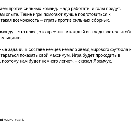
раем против сильных команд. Надо работать, и голы придут.
ам опыта. Такие игры помогают лучше подготовиться к
 такая возможность – играть против сильных сборных.
манду – это плюс, это престиж, и каждый выкладывается, чтоб
лельщиков.
ые задачи. В составе немцев немало звезд мирового футбола 
стараться показать свой максимум. Игра будет проходить в
 поэтому нам будет немного легче», – сказал Яремчук.
і користувачі.