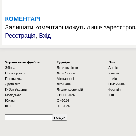
КОМЕНТАРІ
Залишати коментарі можуть лише зареєстрова
Реєстрація
,
Вхід
Українcький футбол
Турніри
Ліги
Збірна
Ліга чемпіонів
Англія
Прем'єр-ліга
Ліга Європи
Іспанія
Перша ліга
Міжнародні
Італія
Друга ліга
Ліга націй
Німеччина
Кубок України
Ліга конференцій
Франція
Молодіжка
ЄВРО-2024
Інші
Юнаки
OI-2024
Інші
ЧС-2026