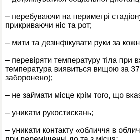
– перебуваючи на периметрі стадіону
прикриваючи ніс та рот;
– мити та дезінфікувати руки за кож
– перевіряти температуру тіла при в
температура виявиться вищою за 37.
заборонено);
– не займати місце крім того, що вка
– уникати рукостискань;
– уникати контакту «обличчя в обли
при переміщенні до та з місця;