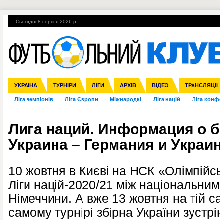
Сьогодні 8 серпня 2026 р.
Гарячі теми
УПЛ, 2-й тур
ВІЙНА
УПЛ-ПЕРЕХОДИ
УКРАЇНА
Збірна
Англія
ЧС-2014
Іспанія
Прем'єр-ліга
ЄВРО-2016
ТУРНІРИ
Італія
Росія
Перша ліга
ЛІГИ
Німеччина
Кубок конфедерацій
АРХІВ
Друга ліга
Франція
ВІДЕО
Кубок України
Інші
ЧЄ-2015 (U-21
ТРАНСЛЯЦІЇ
Ліга чемпіонів
Ліга Європи
Міжнародні
Ліга націй
Ліга конф
Лига наций. Информация о б
Украина – Германия и Украи
10 жовтня в Києві на НСК «Олімпійс
Ліги націй-2020/21 між національним
Німеччини. А вже 13 жовтня на тій са
самому турнірі збірна України зустр