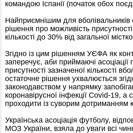
командою Іспанії (початок обох поєди
Найприємнішим для вболівальників 
рішення про можливість присутності 
кількості до 30% від загальної містко
Згідно із цим рішенням УЄФА як ко
заперечує, аби приймаючі асоціації 
присутності зазначеної кількості вбо
остаточне рішення ухвалюється згід
законодавством у напрямку запобіг
коронавірусної інфекції Covid-19, а 
проходити із суворим дотриманням 
Українська асоціація футболу, відп
МОЗ України, взяла до уваги всі чин