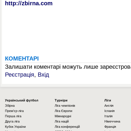
http://zbirna.com
КОМЕНТАРІ
Залишати коментарі можуть лише зареєстрова
Реєстрація
,
Вхід
Українcький футбол
Турніри
Ліги
Збірна
Ліга чемпіонів
Англія
Прем'єр-ліга
Ліга Європи
Іспанія
Перша ліга
Міжнародні
Італія
Друга ліга
Ліга націй
Німеччина
Кубок України
Ліга конференцій
Франція