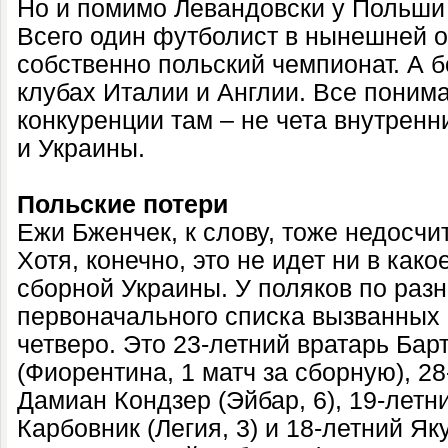
Но и помимо Левандовски у Польши
Всего один футболист в нынешней 
собственно польский чемпионат. А 
клубах Италии и Англии. Все понима
конкуренции там – не чета внутрен
и Украины.
Польские потери
Ежи Бженчек, к слову, тоже недосчи
Хотя, конечно, это не идет ни в как
сборной Украины. У поляков по раз
первоначального списка вызванных 
четверо. Это 23-летний вратарь Бар
(Фиорентина, 1 матч за сборную), 2
Дамиан Кондзер (Эйбар, 6), 19-лет
Карбовник (Легия, 3) и 18-летний Як