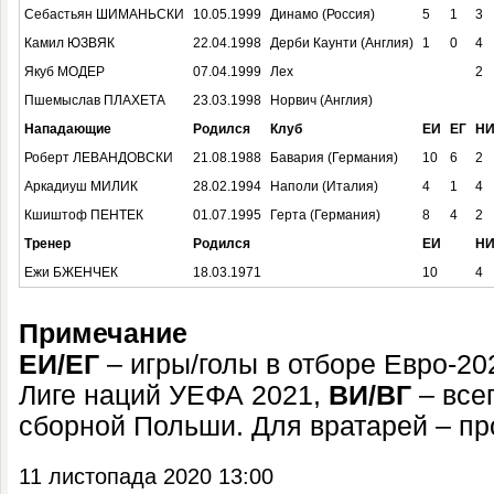
Себастьян ШИМАНЬСКИ
10.05.1999
Динамо (Россия)
5
1
3
Камил ЮЗВЯК
22.04.1998
Дерби Каунти (Англия)
1
0
4
Якуб МОДЕР
07.04.1999
Лех
2
Пшемыслав ПЛАХЕТА
23.03.1998
Норвич (Англия)
Нападающие
Родился
Клуб
ЕИ
ЕГ
Н
Роберт ЛЕВАНДОВСКИ
21.08.1988
Бавария (Германия)
10
6
2
Аркадиуш МИЛИК
28.02.1994
Наполи (Италия)
4
1
4
Кшиштоф ПЕНТЕК
01.07.1995
Герта (Германия)
8
4
2
Тренер
Родился
ЕИ
Н
Ежи БЖЕНЧЕК
18.03.1971
10
4
Примечание
ЕИ/ЕГ
– игры/голы в отборе Евро-20
Лиге наций УЕФА 2021,
ВИ/ВГ
– всег
сборной Польши. Для вратарей – п
11 листопада 2020 13:00