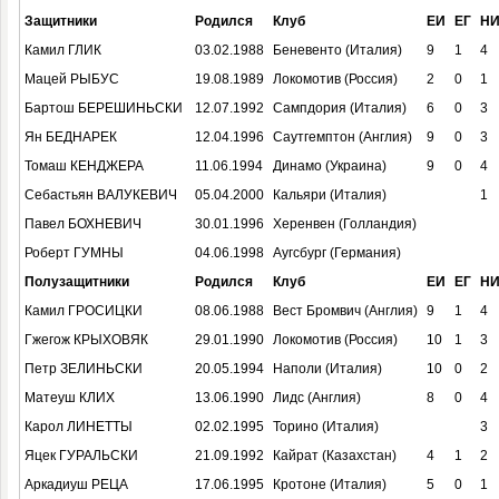
Защитники
Родился
Клуб
ЕИ
ЕГ
Н
Камил ГЛИК
03.02.1988
Беневенто (Италия)
9
1
4
Мацей РЫБУС
19.08.1989
Локомотив (Россия)
2
0
1
Бартош БЕРЕШИНЬСКИ
12.07.1992
Сампдория (Италия)
6
0
3
Ян БЕДНАРЕК
12.04.1996
Саутгемптон (Англия)
9
0
3
Томаш КЕНДЖЕРА
11.06.1994
Динамо (Украина)
9
0
4
Себастьян ВАЛУКЕВИЧ
05.04.2000
Кальяри (Италия)
1
Павел БОХНЕВИЧ
30.01.1996
Херенвен (Голландия)
Роберт ГУМНЫ
04.06.1998
Аугсбург (Германия)
Полузащитники
Родился
Клуб
ЕИ
ЕГ
Н
Камил ГРОСИЦКИ
08.06.1988
Вест Бромвич (Англия)
9
1
4
Гжегож КРЫХОВЯК
29.01.1990
Локомотив (Россия)
10
1
3
Петр ЗЕЛИНЬСКИ
20.05.1994
Наполи (Италия)
10
0
2
Матеуш КЛИХ
13.06.1990
Лидс (Англия)
8
0
4
Карол ЛИНЕТТЫ
02.02.1995
Торино (Италия)
3
Яцек ГУРАЛЬСКИ
21.09.1992
Кайрат (Казахстан)
4
1
2
Аркадиуш РЕЦА
17.06.1995
Кротоне (Италия)
5
0
1