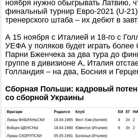
ноября нужно обыгрывать Латвию, ч
финальный турнир Евро-2021 (U-21)
тренерского штаба – их дебют в зав
А 15 ноября с Италией и 18-го с Го
УЕФА у поляков будет играть более 
Парни Бженчека за два тура до фин
группе в дивизионе А, Италия отстае
Голландия – на два, Босния и Герцег
Сборная Польши: кадровый потен
со сборной Украины
Вратари
Родился
Клуб
ЕИ
ЕГ
Н
Лукаш ФАБИАНЬСКИ
18.04.1985
Вест Хэм (Англия)
4
2п
2
Войцех ЩЕНСНЫ
18.04.1990
Ювентус (Италия)
6
3п
2
Лукаш СКОРУПСКИ
05.05.1991
Болонья (Италия)