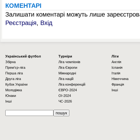
КОМЕНТАРІ
Залишати коментарі можуть лише зареєстрова
Реєстрація
,
Вхід
Українcький футбол
Турніри
Ліги
Збірна
Ліга чемпіонів
Англія
Прем'єр-ліга
Ліга Європи
Іспанія
Перша ліга
Міжнародні
Італія
Друга ліга
Ліга націй
Німеччина
Кубок України
Ліга конференцій
Франція
Молодіжка
ЄВРО-2024
Інші
Юнаки
OI-2024
Інші
ЧС-2026