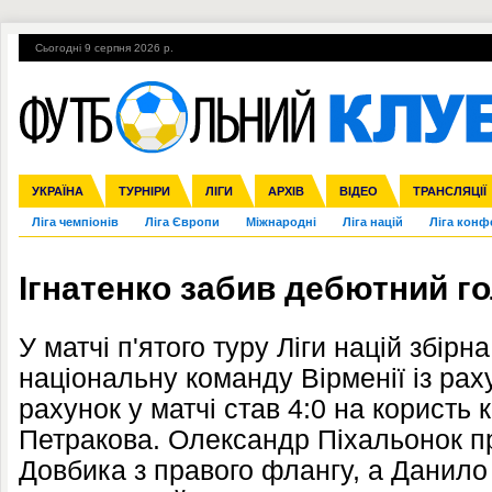
Сьогодні 9 серпня 2026 р.
Гарячі теми
УПЛ, 2-й тур
ВІЙНА
УПЛ-ПЕРЕХОДИ
УКРАЇНА
Збірна
Англія
ЧС-2014
Іспанія
Прем'єр-ліга
ЄВРО-2016
ТУРНІРИ
Італія
Росія
Перша ліга
ЛІГИ
Німеччина
Кубок конфедерацій
АРХІВ
Друга ліга
Франція
ВІДЕО
Кубок України
Інші
ЧЄ-2015 (U-21
ТРАНСЛЯЦІЇ
Ліга чемпіонів
Ліга Європи
Міжнародні
Ліга націй
Ліга конф
Ігнатенко забив дебютний го
У матчі п'ятого туру Ліги націй збір
національну команду Вірменії із рах
рахунок у матчі став 4:0 на корист
Петракова. Олександр Піхальонок п
Довбика з правого флангу, а Данило 