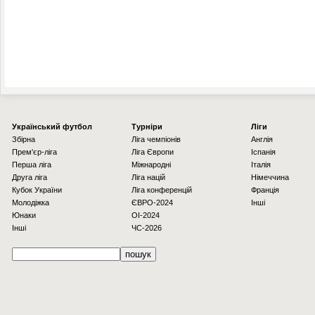
Українcький футбол
Турніри
Ліги
Збірна
Ліга чемпіонів
Англія
Прем'єр-ліга
Ліга Європи
Іспанія
Перша ліга
Міжнародні
Італія
Друга ліга
Ліга націй
Німеччина
Кубок України
Ліга конференцій
Франція
Молодіжка
ЄВРО-2024
Інші
Юнаки
OI-2024
Інші
ЧС-2026