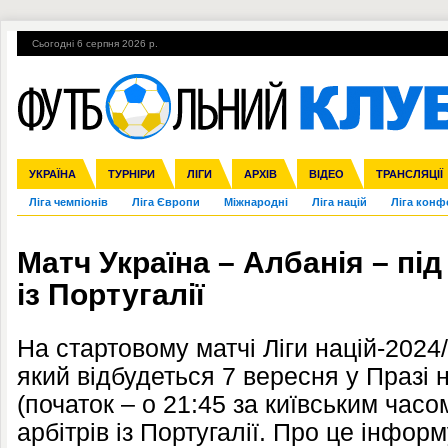
Сьогодні 6 серпня 2026 р.
Гарячі теми
УПЛ, 1-й тур
ВІЙНА
УПЛ-ПЕРЕХОДИ
УКРАЇНА
Збірна
Англія
ЧС-2014
Іспанія
Прем'єр-ліга
ЄВРО-2016
ТУРНІРИ
Італія
Росія
Перша ліга
ЛІГИ
Німеччина
Кубок конфедерацій
АРХІВ
Друга ліга
Франція
ВІДЕО
Кубок України
Інші
ЧЄ-2015 (U-21
ТРАНСЛЯЦІЇ
Ліга чемпіонів
Ліга Європи
Міжнародні
Ліга націй
Ліга конф
Матч Україна – Албанія – під
із Португалії
На стартовому матчі Ліги націй-2024
який відбудеться 7 вересня у Празі н
(початок – о 21:45 за київським час
арбітрів із Португалії. Про це інфор