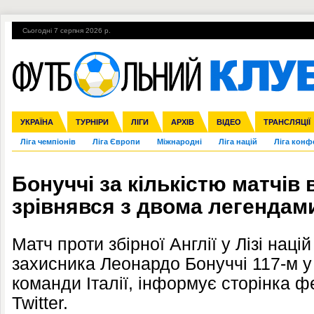
Сьогодні 7 серпня 2026 р.
Гарячі теми
УПЛ, 1-й тур
ВІЙНА
УПЛ-ПЕРЕХОДИ
УКРАЇНА
Збірна
Англія
ЧС-2014
Іспанія
Прем'єр-ліга
ЄВРО-2016
ТУРНІРИ
Італія
Росія
Перша ліга
ЛІГИ
Німеччина
Кубок конфедерацій
АРХІВ
Друга ліга
Франція
ВІДЕО
Кубок України
Інші
ЧЄ-2015 (U-21
ТРАНСЛЯЦІЇ
Ліга чемпіонів
Ліга Європи
Міжнародні
Ліга націй
Ліга конф
Бонуччі за кількістю матчів в 
зрівнявся з двома легендам
Матч проти збірної Англії у Лізі наці
захисника Леонардо Бонуччі 117-м у
команди Італії, інформує сторінка ф
Twitter.