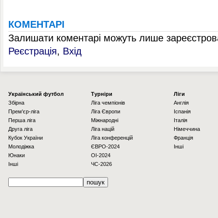
КОМЕНТАРІ
Залишати коментарі можуть лише зареєстрова
Реєстрація
,
Вхід
Українcький футбол
Турніри
Ліги
Збірна
Ліга чемпіонів
Англія
Прем'єр-ліга
Ліга Європи
Іспанія
Перша ліга
Міжнародні
Італія
Друга ліга
Ліга націй
Німеччина
Кубок України
Ліга конференцій
Франція
Молодіжка
ЄВРО-2024
Інші
Юнаки
OI-2024
Інші
ЧС-2026