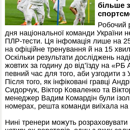
більше 
спортсм
Робочий 
дня національної команди України не
ПЛР-тести. Ця інфомація лише на 25
на офіційне тренування й на 15 хвил
Оскільки результати досліджень над
жовтих за годину до від’їзду на «РБ
певний час для того, аби узгодити з
Після того, як інфіковані гравці Анд
Сидорчук, Віктор Коваленко та Вікто
менеджер Вадим Комардін були ізоль
номерах, решта команди виїхала на
Нині тренери можуть розраховувати н