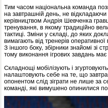
Тим часом національна команда по
на завтрашній день, не відкладаючи п
керівництвом Андрія Шевченка грав
тренування, в якому традиційно вел
тактиці. Зміни у складі, до яких док
вимагають від тренерів оперативної 
З іншого боку, збірники знайомі зі с
тому виконання ігрових завдань має 
Складнощі мобілізують і згуртовують
налаштовують себе на те, що завтра 
опонентом слід зіграти не лише за се
команді, які вимушено опинилися по