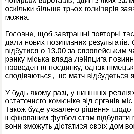
чотирьох воротарів, один з яких зал
оскільки більше трьох голкіперів за
можна.
Головне, щоб завтрашні повторні тес
дали нових позитивних результатів.
відбутися о 13.00 за європейським 
ранку міська влада Лейпцига повин
проведення поєдинку, однак німецькі
сподіваються, що матч відбудеться 
У будь-якому разі, у нинішніх реалія
остаточного комюніке від органів мі
Також буде ухвалено рішення щодо т
інфікованим футболістам відбувати вс
вони зможуть дістатися своїх доміво