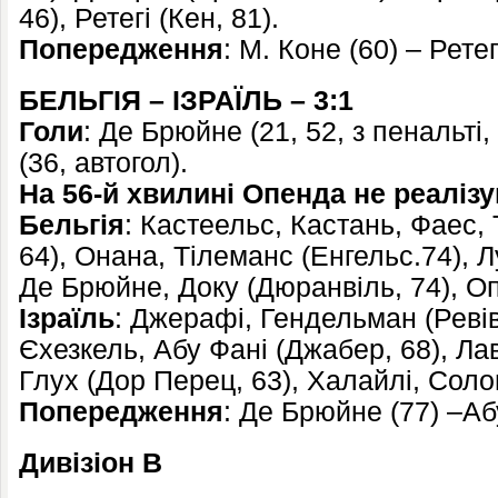
46), Ретегі (Кен, 81).
Попередження
: М. Коне (60) – Ретег
БЕЛЬГІЯ – ІЗРАЇЛЬ – 3:1
Голи
: Де Брюйне (21, 52, з пенальті
(36, автогол).
На 56-й хвилині Опенда не реаліз
Бельгія
: Кастеельс, Кастань, Фаес, 
64), Онана, Тілеманс (Енгельс.74), Л
Де Брюйне, Доку (Дюранвіль, 74), Оп
Ізраїль
: Джерафі, Гендельман (Ревів
Єхезкель, Абу Фані (Джабер, 68), Лав
Глух (Дор Перец, 63), Халайлі, Солом
Попередження
: Де Брюйне (77) –Абу
Дивізіон В