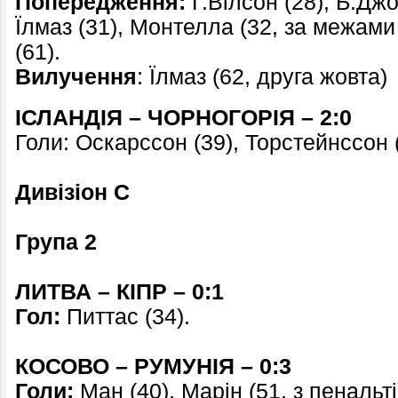
Попередження:
Г.Вілсон (28), Б.Джо
Їлмаз (31), Монтелла (32, за межами 
(61).
Вилучення
: Їлмаз (62, друга жовта)
ІСЛАНДІЯ – ЧОРНОГОРІЯ – 2:0
Голи: Оскарссон (39), Торстейнссон (
Дивізіон
C
Група 2
ЛИТВА – КІПР – 0:1
Гол:
Питтас (34).
КОСОВО – РУМУНІЯ – 0:3
Голи:
Ман (40), Марін (51, з пенальті