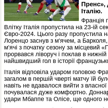
Пренс»,
Італію.
Франція 
Влітку Італія пропустила на 23-ій се
Євро-2024. Цього разу пропустила на
Лоренцо заснув з м'ячем, а Барколя,
м'ячі з початку сезону за місцевий 
прорвався ліворуч і поклав в нижні
найшвидший гол в історії французько
Італія відповіла ударом головою Фра
загалом в першій чверті матчу їй бу
навіть не вдавалося вийти з власної
почувалася дуже комфортно. Доннар
удари Мбаппе та Олісе, ще одного н