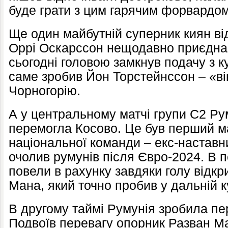
буде грати з цим гарячим форвардом
Ще один майбутній суперник киян ві
Оррі Оскарссон нещодавно приєдна
сьогодні головою замкнув подачу з к
саме зробив Йон Торстейнссон – «вік
Чорногорію.
А у центральному матчі групи С2 Ру
перемогла Косово. Це був перший ма
національної команди – екс-настав
очолив румунів після Євро-2024. В 
повели в рахунку завдяки голу відкр
Мана, який точно пробив у дальній к
В другому таймі Румунія зробила п
Подвоїв перевагу опорник Разван Ма