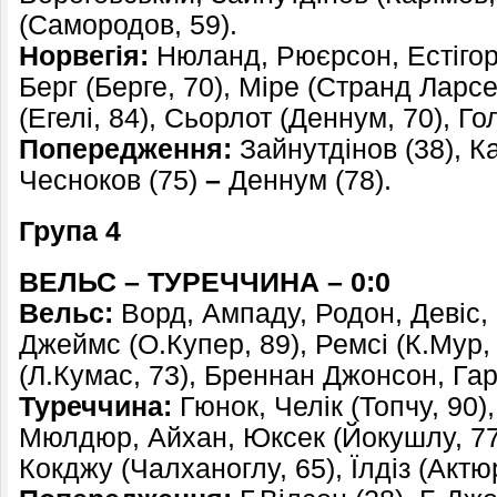
(Самородов, 59).
Норвегія:
Нюланд, Рюєрсон, Естігор
Берг (Берге, 70), Міре (Странд Ларсе
(Егелі, 84), Сьорлот (Деннум, 70), Го
Попередження:
Зайнутдінов (38), Ка
Чесноков (75)
–
Деннум (78).
Група 4
ВЕЛЬС – ТУРЕЧЧИНА – 0:0
Вельс:
Ворд, Ампаду, Родон, Девіс,
Джеймс (О.Купер, 89), Ремсі (К.Мур,
(Л.Кумас, 73), Бреннан Джонсон, Гар
Туреччина:
Гюнок, Челік (Топчу, 90)
Мюлдюр, Айхан, Юксек (Йокушлу, 77)
Кокджу (Чалханоглу, 65), Їлдіз (Актюр