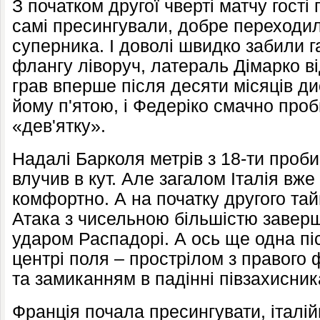
З початком другої чверті матчу гост
самі пресингували, добре переходи
суперника. І доволі швидко забили г
флангу ліворуч, латераль Дімарко ві
грав вперше після десяти місяців ди
йому п'ятою, і Федеріко смачно про
«дев'ятку».
Надалі Барколя метрів з 18-ти проби
влучив в кут. Але загалом Італія вж
комфортно. А на початку другого та
Атака з чисельною більшістю завер
ударом Распадорі. А ось ще одна пі
центрі поля – прострілом з правого
та замиканням в падінні півзахисник
Франція почала пресингувати, італі