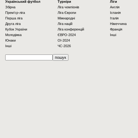
Українcький футбол
Турніри
Ліги
Збірна
Ліга чемпіонів
Англія
Прем'єр-ліга
Ліга Європи
Іспанія
Перша ліга
Міжнародні
Італія
Друга ліга
Ліга націй
Німеччина
Кубок України
Ліга конференцій
Франція
Молодіжка
ЄВРО-2024
Інші
Юнаки
OI-2024
Інші
ЧС-2026