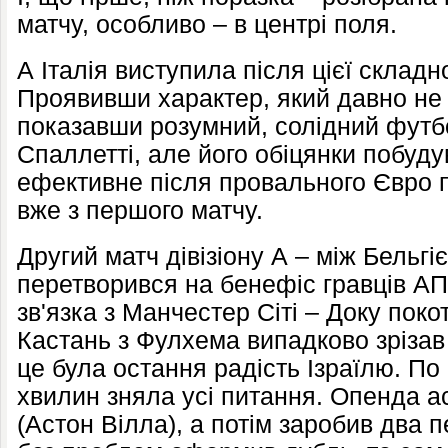
матчу, особливо – в центрі поля.
А Італія виступила після цієї складн
Проявивши характер, який давно не
показавши розумний, солідний футб
Спаллетті, але його обіцянки побуду
ефективне після провального Євро 
вже з першого матчу.
Другий матч дівізіону А – між Бельгі
перетворився на бенефіс гравців А
зв'язка з Манчестер Сіті – Доку пок
Кастань з Фулхема випадково зрізав 
це була остання радість Ізраїлю. По 
хвилин зняла усі питання. Опенда а
(Астон Вілла), а потім заробив два 