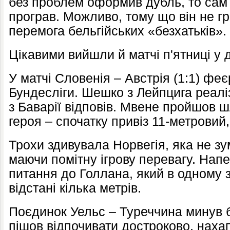
без проблем оформив дубль, то сам 
програв. Можливо, тому що він не гр
перемога бельгійських «безхатьків».
Цікавими вийшли й матчі п'ятниці у д
У матчі Словенія – Австрія (1:1) фе
Бундесліги. Шешко з Лейпцига реалі
з Баварії відповів. Мвене пройшов ш
героя – спочатку привіз 11-метровий,
Трохи здивувала Норвегія, яка не зу
маючи помітну ігрову перевагу. Напе
питання до Голлана, який в одному з
відстані кілька метрів.
Поєдинок Уельс – Туреччина минув бе
пішов відпочивати достроково, наха