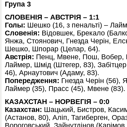
Група 3
СЛОВЕНІЯ – АВСТРІЯ – 1:1
Голы:
Шешко (16, з пенальті) – Лайм
Словенія:
Відовшек, Брекало (Балко
Янжа, Стоянович, Гнезда Черін, Елсн
Шешко, Шпорар (Целар, 64).
Австрія:
Пенц, Мвене, Пош, Вобер, 
Лаймер, Шмід (Штегер, 83), Забітцер
46), Арнаутович (Адаму, 83).
Попередження:
Гнезда Черін (56), Я
Лаймер (35), Прасс (45), Мвене (83).
КАЗАХСТАН – НОРВЕГІЯ – 0:0
Казахстан:
Шацький, Бистров, Касим
(Астанов, 80), Аліп, Тагиберген, Ораз
Вороговський, Зайнутдінов (Карімов,