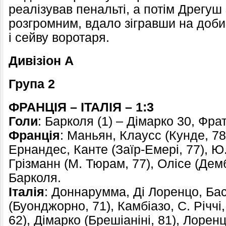
реалізував пенальті, а потім Дрегуш
розгромним, вдало зігравши на доби
і сейву воротаря.
Дивізіон А
Група 2
ФРАНЦІЯ – ІТАЛІЯ
– 1:3
Голи
: Барколя (1) – Дімарко 30, Фра
Франція
: Маньян, Клаусс (Кунде, 78)
Ернандес, Канте (Заїр-Емері, 77), Ю
Грізманн (М. Тюрам, 77), Олісе (Дем
Барколя.
Італія
: Доннарумма, Ді Лоренцо, Бас
(Буонджорно, 71), Камбіазо, С. Річчі,
62), Дімарко (Брешіаніні, 81), Лорен