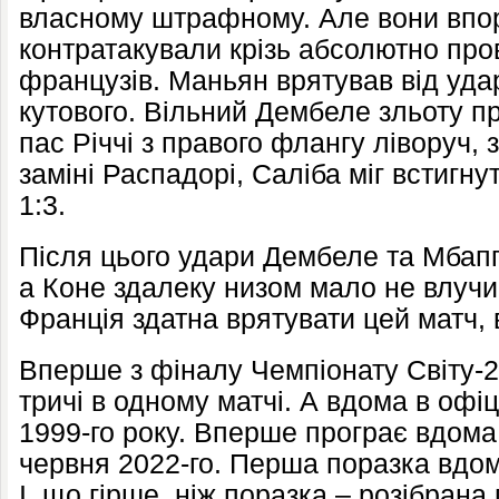
власному штрафному. Але вони впо
контратакували крізь абсолютно пр
французів. Маньян врятував від уда
кутового. Вільний Дембеле зльоту про
пас Річчі з правого флангу ліворуч, 
заміні Распадорі, Саліба міг встигнут
1:3.
Після цього удари Дембеле та Мбап
а Коне здалеку низом мало не влучив
Франція здатна врятувати цей матч, 
Вперше з фіналу Чемпіонату Світу-
тричі в одному матчі. А вдома в офі
1999-го року. Вперше програє вдома 
червня 2022-го. Перша поразка вдома 
І, що гірше, ніж поразка – розібрана