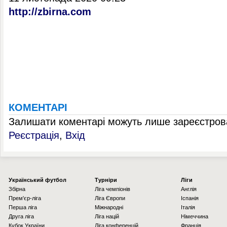
http://zbirna.com
КОМЕНТАРІ
Залишати коментарі можуть лише зареєстрова
Реєстрація
,
Вхід
Українcький футбол
Турніри
Ліги
Збірна
Ліга чемпіонів
Англія
Прем'єр-ліга
Ліга Європи
Іспанія
Перша ліга
Міжнародні
Італія
Друга ліга
Ліга націй
Німеччина
Кубок України
Ліга конференцій
Франція