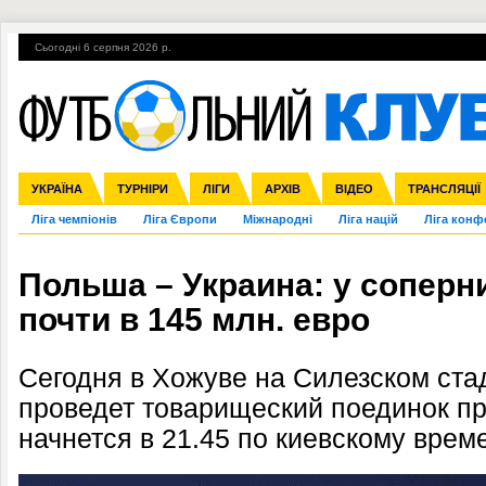
Сьогодні 6 серпня 2026 р.
Гарячі теми
УПЛ, 1-й тур
ВІЙНА
УПЛ-ПЕРЕХОДИ
УКРАЇНА
Збірна
Англія
ЧС-2014
Іспанія
Прем'єр-ліга
ЄВРО-2016
ТУРНІРИ
Італія
Росія
Перша ліга
ЛІГИ
Німеччина
Кубок конфедерацій
АРХІВ
Друга ліга
Франція
ВІДЕО
Кубок України
Інші
ЧЄ-2015 (U-21
ТРАНСЛЯЦІЇ
Ліга чемпіонів
Ліга Європи
Міжнародні
Ліга націй
Ліга конф
Польша – Украина: у сопер
почти в 145 млн. евро
Сегодня в Хожуве на Силезском ст
проведет товарищеский поединок пр
начнется в 21.45 по киевскому врем