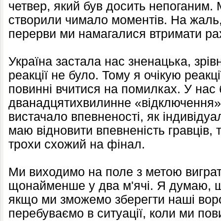
четвер, який був досить непоганим. 
створили чимало моментів. На жаль,
перерви ми намагалися втримати рах
Україна застала нас зненацька, зрівн
реакції не було. Тому я очікую реакці
повинні вчитися на помилках. У нас
дванадцятихвилинне «відключення», 
вистачало впевненості, як індивідуал
маю відновити впевненість гравців,
трохи схожий на фінал.
Ми виходимо на поле з метою виграт
щонайменше у два м'ячі. Я думаю, щ
якщо ми зможемо зберегти наші вор
перебуваємо в ситуації, коли ми по