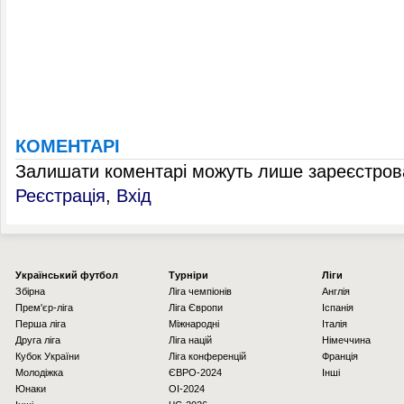
КОМЕНТАРІ
Залишати коментарі можуть лише зареєстрова
Реєстрація
,
Вхід
Українcький футбол
Турніри
Ліги
Збірна
Ліга чемпіонів
Англія
Прем'єр-ліга
Ліга Європи
Іспанія
Перша ліга
Міжнародні
Італія
Друга ліга
Ліга націй
Німеччина
Кубок України
Ліга конференцій
Франція
Молодіжка
ЄВРО-2024
Інші
Юнаки
OI-2024