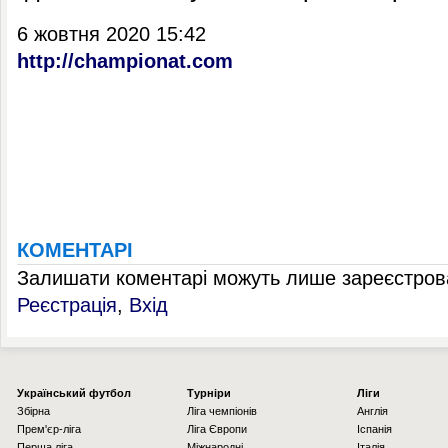
6 жовтня 2020 15:42
http://championat.com
КОМЕНТАРІ
Залишати коментарі можуть лише зареєстрова
Реєстрація
,
Вхід
Українcький футбол
Турніри
Ліги
Збірна
Ліга чемпіонів
Англія
Прем'єр-ліга
Ліга Європи
Іспанія
Перша ліга
Міжнародні
Італія