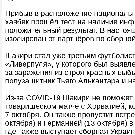
Прибыв в расположение национальн
хавбек прошёл тест на наличие инф
положительный результат. В насто
изолирован от партнёров по сборной
Шакири стал уже третьим футболис
«Ливерпуля», у которого был выявле
за заражения из строя красных выб
полузащитник Тьяго Алькантара и 
Из-за COVID-19 Шакири не поможет
товарищеском матче с Хорватией, ко
7 октября. Он также пропустит встр
октября) и Германией (13 октября) в
где также выступает сборная Украин