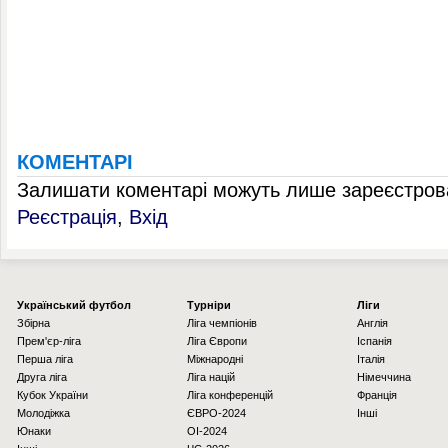
КОМЕНТАРІ
Залишати коментарі можуть лише зареєстрова
Реєстрація
,
Вхід
Українcький футбол
Турніри
Ліги
Збірна
Ліга чемпіонів
Англія
Прем'єр-ліга
Ліга Європи
Іспанія
Перша ліга
Міжнародні
Італія
Друга ліга
Ліга націй
Німеччина
Кубок України
Ліга конференцій
Франція
Молодіжка
ЄВРО-2024
Інші
Юнаки
OI-2024