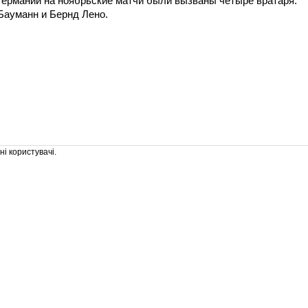
Германии на ноябрьские матчи были вызваны четыре вратаря:
Бауманн и Бернд Лено.
і користувачі.