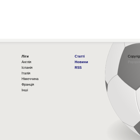
Ліги
Статті
Copyrig
Англія
Новини
Рорзро
Іспанія
RSS
Італія
Німеччина
Франція
Інші