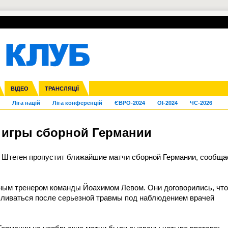
УПЛ-ПЕРЕХОДИ
СКРИЖАЛІ
ЄВРОКУБКИ
Зол
нфедерацій
га ліга
Франція
ВІДЕО
Кубок України
Інші
ЧЄ-2015 (U-21)
ТРАНСЛЯЦІЇ
Молодіжка
Копа Америка
Юнаки
ЧС-2018
Інші
ЄВРО-2020
Ч
Ліга націй
Ліга конференцій
ЄВРО-2024
OI-2024
ЧС-2026
 игры сборной Германии
 Штеген пропустит ближайшие матчи сборной Германии, сообща
вным тренером команды Йоахимом Левом. Они договорились, что
вливаться после серьезной травмы под наблюдением врачей