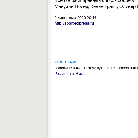
Всего в расширенный список сборной 
Мануэль Нойер, Кевин Трапп, Оливер 
9 листопада 2020 20:46
http://sport-express.ru
КОМЕНТАРІ
Залишати коментарі можуть лише зареєстрован
Реєстрація
,
Вхід