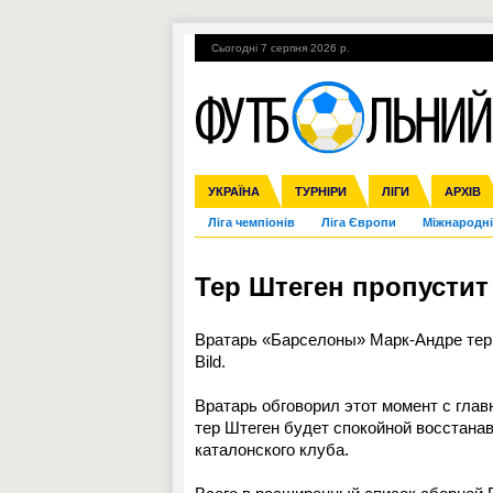
Сьогодні 7 серпня 2026 р.
Гарячі теми
УПЛ, 1-й тур
ВІЙНА
УКРАЇНА
Збірна
Англія
ЧС-2014
Іспанія
Прем'єр-ліга
ЄВРО-2016
ТУРНІРИ
Італія
Росія
Перша ліга
ЛІГИ
Німеччина
Кубок ко
АРХІВ
Дру
Ліга чемпіонів
Ліга Європи
Міжнародні
Тер Штеген пропустит
Вратарь «Барселоны» Марк-Андре тер
Bild.
Вратарь обговорил этот момент с гла
тер Штеген будет спокойной восстана
каталонского клуба.