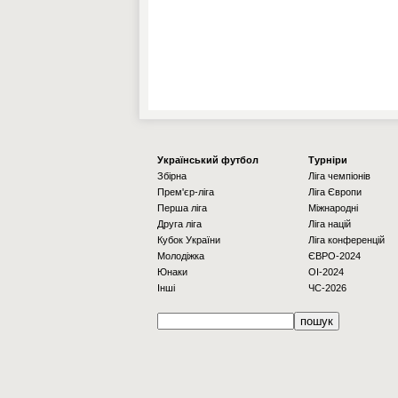
Українcький футбол
Турніри
Збірна
Ліга чемпіонів
Прем'єр-ліга
Ліга Європи
Перша ліга
Міжнародні
Друга ліга
Ліга націй
Кубок України
Ліга конференцій
Молодіжка
ЄВРО-2024
Юнаки
OI-2024
Інші
ЧС-2026