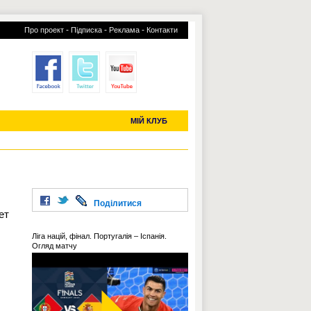
-
-
-
Про проект
Підписка
Реклама
Контакти
отий КЛУБ
УСІ ТРАНСФЕРИ
С-2019 (U-20)
ЧС-2022
МІЙ КЛУБ
Поділитися
ет
Ліга націй, фінал. Португалія – Іспанія.
Огляд матчу