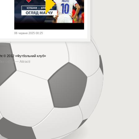
06 червня 2025 00:25
ht © 2012
«Футбольний клуб»
бка сайта —
Attracti