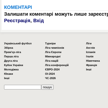
КОМЕНТАРІ
Залишати коментарі можуть лише зареєстр
Реєстрація
,
Вхід
Українcький футбол
Турніри
Ліги
Збірна
Ліга чемпіонів
Англія
Прем'єр-ліга
Ліга Європи
Іспанія
Перша ліга
Міжнародні
Італія
Друга ліга
Ліга націй
Німеччина
Кубок України
Ліга конференцій
Франція
Молодіжка
ЄВРО-2024
Інші
Юнаки
OI-2024
Інші
ЧС-2026