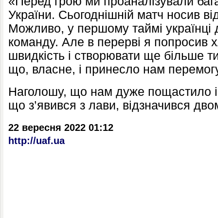
«Перед грою ми проаналізували бага
України. Сьогоднішній матч носив ві
Можливо, у першому таймі українц
команду. Але в перерві я попросив х
швидкість і створювати ще більше т
що, власне, і принесло нам перемогу
Наголошу, що нам дуже пощастило і
що з’явився з лави, відзначився дв
22 вересня 2022 01:12
http://uaf.ua