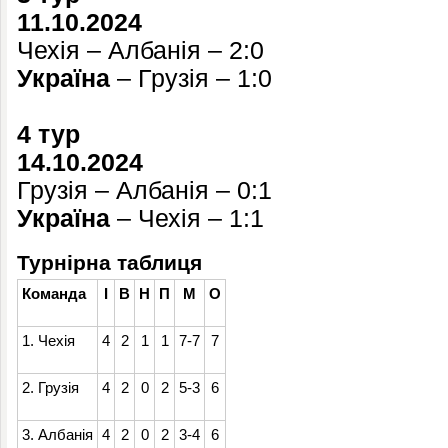
11.10.2024
Чехія – Албанія – 2:0
Україна
– Грузія – 1:0
4 тур
14.10.2024
Грузія – Албанія – 0:1
Україна
– Чехія – 1:1
Турнірна таблиця
Команда
І
В
Н
П
М
О
1. Чехія
4
2
1
1
7-7
7
2. Грузія
4
2
0
2
5-3
6
3. Албанія
4
2
0
2
3-4
6