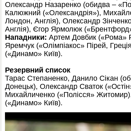
Олександр Назаренко (обидва – «По
Калюжний («Олександрія»), Михайл
Лондон, Англія), Олександр Зінченк
Англія), Єгор Ярмолюк («Брентфорд»
Нападники:
Артем Довбик («Рома» Р
Яремчук («Олімпіакос» Пірей, Греці
(«Динамо» Київ).
Резервний
список
Тарас Степаненко, Данило Сікан (о
Донецьк), Олександр Сваток («Остін
Михайличенко («Полісся» Житомир)
(«Динамо» Київ).