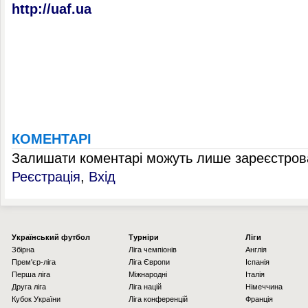
http://uaf.ua
КОМЕНТАРІ
Залишати коментарі можуть лише зареєстрова
Реєстрація
,
Вхід
Українcький футбол
Турніри
Ліги
Збірна
Ліга чемпіонів
Англія
Прем'єр-ліга
Ліга Європи
Іспанія
Перша ліга
Міжнародні
Італія
Друга ліга
Ліга націй
Німеччина
Кубок України
Ліга конференцій
Франція