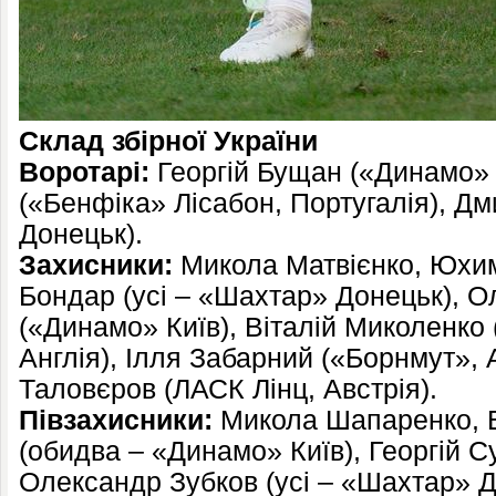
Склад збірної України
Воротарі:
Георгій Бущан («Динамо» К
(«Бенфіка» Лісабон, Португалія), Д
Донецьк).
Захисники:
Микола Матвієнко, Юхим
Бондар (усі – «Шахтар» Донецьк), 
(«Динамо» Київ), Віталій Миколенко
Англія), Ілля Забарний («Борнмут», 
Таловєров (ЛАСК Лінц, Австрія).
Півзахисники:
Микола Шапаренко, 
(обидва – «Динамо» Київ), Георгій С
Олександр Зубков (усі – «Шахтар» Д