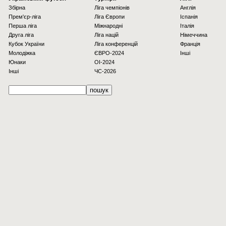
Збірна
Ліга чемпіонів
Англія
Прем'єр-ліга
Ліга Європи
Іспанія
Перша ліга
Міжнародні
Італія
Друга ліга
Ліга націй
Німеччина
Кубок України
Ліга конференцій
Франція
Молодіжка
ЄВРО-2024
Інші
Юнаки
OI-2024
Інші
ЧС-2026