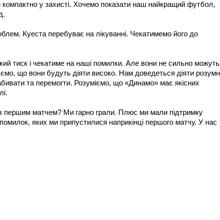
и компактно у захисті. Хочемо показати наш найкращий футбол,
д.
облем. Куеста перебуває на лікуванні. Чекатимемо його до
ий тиск і чекатиме на наші помилки. Але вони не сильно можуть
уємо, що вони будуть діяти високо. Нам доведеться діяти розумн
абивати та перемогти. Розуміємо, що «Динамо» має якісних
лі.
з першим матчем? Ми гарно грали. Плюс ми мали підтримку
помилок, яких ми припустилися наприкінці першого матчу. У нас