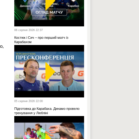
06 серпня 2026 22:37
Костюк і Сич – про перший матч із
Карабахом
о,
05 серпня 2026 22:00
Підготовка до Карабаха. Динамо провело
тренування у Любліні