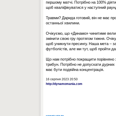
першому матчі. Потрібно на 100% діят
щоб кваліфікуватися у наступний раун
Травми? Дарида готовий, він не має пр
останньої хвилини.
Очікуємо, що «Динамо» чинитиме велик
змінити свою гру протягом тижня. Очік
щоб уникнути пресингу. Наша мета – з
футболістів, але ми тут, щоб пройти да
Що нам потрібно покращити порівняно 
трибун. Потрібно не допускати дурних 
має бути подвійна концентрація.
16 серпня 2023 20:50
http://dynamomania.com