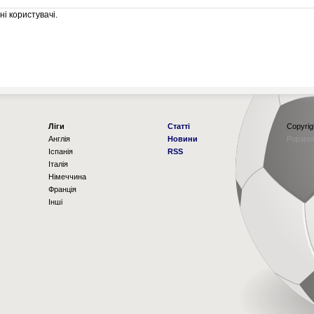
і користувачі.
Ліги
Статті
Copyrig
Англія
Новини
Рорзро
Іспанія
RSS
Італія
Німеччина
Франція
Інші