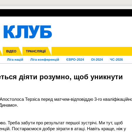
УПЛ-ПЕРЕХОДИ
СКРИЖАЛІ
ЄВРОКУБКИ
Зол
нфедерацій
га ліга
Франція
ВІДЕО
Кубок України
Інші
ЧЄ-2015 (U-21)
ТРАНСЛЯЦІЇ
Молодіжка
Копа Америка
Юнаки
ЧС-2018
Інші
ЄВРО-2020
Ч
Ліга націй
Ліга конференцій
ЄВРО-2024
OI-2024
ЧС-2026
еться діяти розумно, щоб уникнути
Апостолоса Терзіса перед матчем-відповіддю 3-го кваліфікаційн
«Динамо».
во. Треба забути про результат першої зустрічі. Ми тут, щоб
енцій. Постараємося добре зіграти в атаці. Навіть краще, ніж у