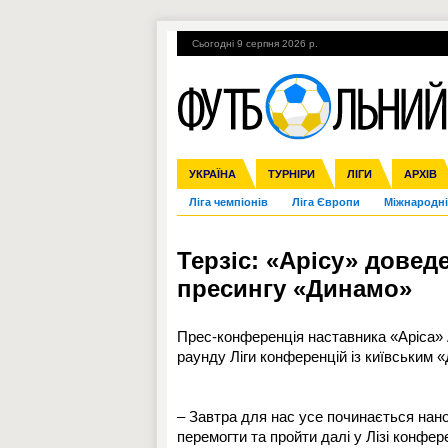
Сьогодні 9 серпня 2026 р.
Гарячі теми
УПЛ, 2-й тур
ВІЙНА
УКРАЇНА
Збірна
Англія
ЧС-2014
Іспанія
Прем'єр-ліга
ЄВРО-2016
ТУРНІРИ
Італія
Росія
Перша ліга
ЛІГИ
Німеччина
Кубок ко
АРХІВ
Дру
Ліга чемпіонів
Ліга Європи
Міжнародні
Терзіс: «Арісу» довед
пресингу «Динамо»
Прес-конференція наставника «Аріса» 
раунду Ліги конференцій із київським 
– Завтра для нас усе починається нано
перемогти та пройти далі у Лізі конфер