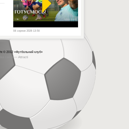
04 серпня 2026 13:50
ht © 2012
«Футбольний клуб»
бка сайта —
Attracti