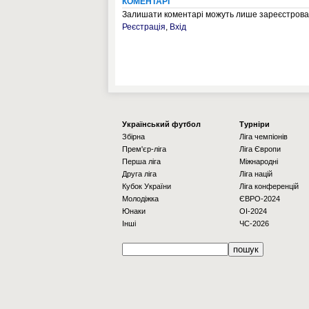
КОМЕНТАРІ
Залишати коментарі можуть лише зареєстрован
Реєстрація
,
Вхід
Українcький футбол
Турніри
Збірна
Ліга чемпіонів
Прем'єр-ліга
Ліга Європи
Перша ліга
Міжнародні
Друга ліга
Ліга націй
Кубок України
Ліга конференцій
Молодіжка
ЄВРО-2024
Юнаки
OI-2024
Інші
ЧС-2026