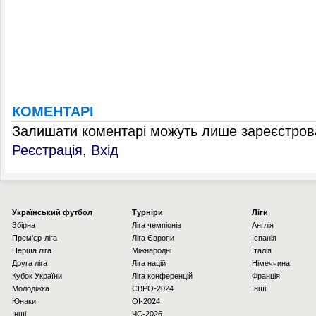
КОМЕНТАРІ
Залишати коментарі можуть лише зареєстрова
Реєстрація
,
Вхід
Українcький футбол
Турніри
Ліги
Збірна
Ліга чемпіонів
Англія
Прем'єр-ліга
Ліга Європи
Іспанія
Перша ліга
Міжнародні
Італія
Друга ліга
Ліга націй
Німеччина
Кубок України
Ліга конференцій
Франція
Молодіжка
ЄВРО-2024
Інші
Юнаки
OI-2024
Інші
ЧС-2026