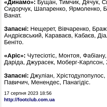
«Динамо»:
Бущан, Тимчик, Дячук, Си
Сидорчук, Шапаренко, Ярмоленко, Б
Ванат.
Запасні:
Нещерет, Вівчаренко, Браж
Андрієвський, Караваєв, Кабаєв, Діа
Беніто.
«Аріс»:
Чутесіотіс, Монтоя, Фабіану
Даріда, Джурасек, Моберг-Карлсон,
Запасні:
Джуліан, Хрістодулопулос, 
Павичич, Менендес, Панагідіс.
17 серпня 2023 18:56
http://footclub.com.ua