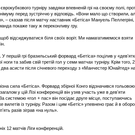
єврокубкового турніру завдяки впевненій грі на своєму полі, про
мінімуму перед зустріччю у відповідь. «Вони мало що створили, а
», – сказав після матчу наставник «Бетіса» Мануель Пеллегріні,
оманда покаже таку ж переконливу гру.
 щоб відсиджуватися біля своїх воріт. Ми намагатимемося взяти
ін.
і. У першій грі бразильський форвард «Бетіса» поцілив у «дев'ят
 ноги та забив свій третій гол у семи матчах турніру. Крім того, 2
к два асисти після січневого переходу з «Манчестер Юнайтед» н
ізна сила «Бетіса». Форвард збірної Конго відзначився гольовою
загалом у цій Лізі конференцій він узяв участь уже в дев'яти
. За системою «гол + пас» він посідає друге місце, поступаючись
вилетів із турніру. Разом і цим «Бетіс» упевнено грає й в оборон
п'ять разів зіграв «на нуль».
ніх 12 матчів Ліги конференцій.