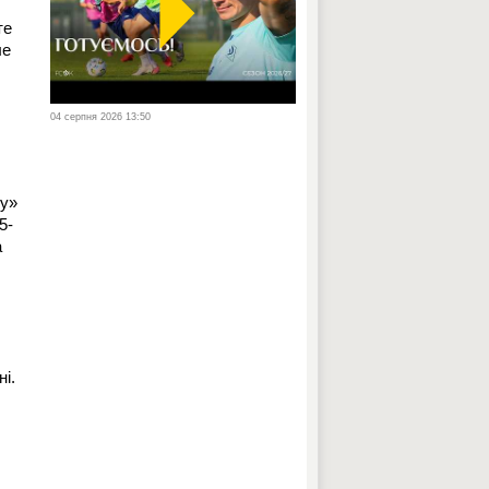
те
ле
04 серпня 2026 13:50
ку»
5-
а
і.