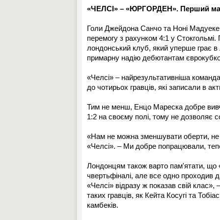
«ЧЕЛСІ» – «ЮРГОРДЕН». Перший мат
Голи Джейдона Санчо та Ноні Мадуеке,
перемогу з рахунком 4:1 у Стокгольмі. 
лондонський клуб, який уперше грає в Л
примарну надію дебютантам єврокубков
«Челсі» – найрезультативніша команда 
до чотирьох гравців, які записали в акт
Тим не менш, Енцо Мареска добре вивчи
1:2 на своєму полі, тому не дозволяє 
«Нам не можна зменшувати оберти, не 
«Челсі». – Ми добре попрацювали, теп
Лондонцям також варто пам'ятати, що «
чвертьфіналі, але все одно проходив да
«Челсі» відразу ж показав свій клас», 
таких гравців, як Кейта Косугі та Тобі
камбеків.