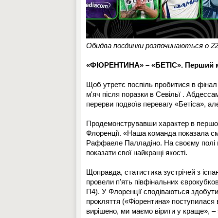
Обидва поєдинки розпочинаються о 22:
«ФІОРЕНТИНА» – «БЕТІС». Перший м
Щоб утретє поспіль пробитися в фінал Л
м'яч після поразки в Севільї . Абдесса
перерви подвоїв перевагу «Бетіса», ал
Продемонструвавши характер в першому
Флоренції. «Наша команда показала смі
Раффаеле Палладіно. На своєму полі в 
показати свої найкращі якості.
Щоправда, статистика зустрічей з іспа
провели п'ять півфінальних єврокубков
П4). У Флоренції сподіваються здобути
прокляття («Фіорентина» поступилася в
вирішено, ми маємо вірити у краще», –