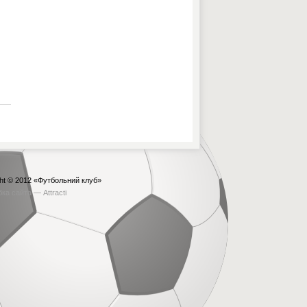
ht © 2012
«Футбольний клуб»
бка сайта —
Attracti