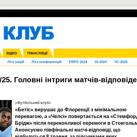
УПЛ-ПЕРЕХОДИ
СКРИЖАЛІ
ЄВРОКУБКИ
Зол
нфедерацій
га ліга
Франція
ВІДЕО
Кубок України
Інші
ЧЄ-2015 (U-21)
ТРАНСЛЯЦІЇ
Молодіжка
Копа Америка
Юнаки
ЧС-2018
Інші
ЄВРО-2020
Ч
Ліга націй
Ліга конференцій
ЄВРО-2024
OI-2024
ЧС-2026
/25. Головні інтриги матчів-відповід
«Футбольний клуб»
«Бетіс» вирушає до Флоренції з мінімальною
перевагою, а «Челсі» повертається на «Стемфор
Брідж» після переконливої перемоги в Стокгольм
Анонсуємо півфінальні матчі-відповіді, що
відбудуться 8 травня, за підсумками яких