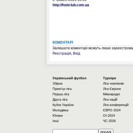
http://footclub.com.ua
КОМЕНТАРІ
Залишати коментарі можуть лише зареєстрован
Реєстрація
,
Вхід
Українcький футбол
Турніри
Збірна
Ліга чемпіонів
Прем'єр-ліга
Ліга Європи
Перша ліга
Міжнародні
Друга ліга
Ліга націй
Кубок України
Ліга конференцій
Молодіжка
ЄВРО-2024
Юнаки
OI-2024
Інші
ЧС-2026