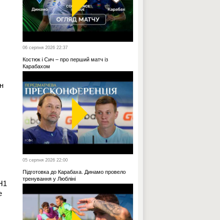
06 серпня 2026 22:37
Костюк і Сич – про перший матч із
Карабахом
н
05 серпня 2026 22:00
Підготовка до Карабаха. Динамо провело
тренування у Любліні
Н1
е