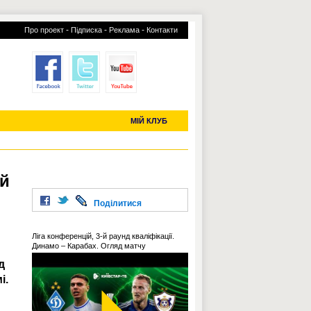
-
-
-
Про проект
Підписка
Реклама
Контакти
отий КЛУБ
УСІ ТРАНСФЕРИ
С-2019 (U-20)
ЧС-2022
МІЙ КЛУБ
ей
Поділитися
Ліга конференцій, 3-й раунд кваліфікації.
Динамо – Карабах. Огляд матчу
д
і.