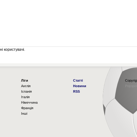
і користувачі.
Ліги
Статті
Copyrig
Англія
Новини
Рорзро
Іспанія
RSS
Італія
Німеччина
Франція
Інші