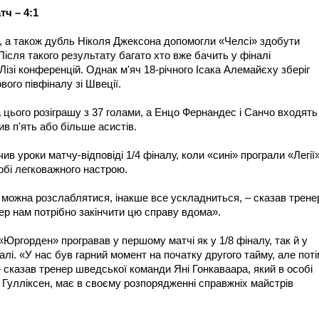
ч – 4:1
 а також дубль Ніколя Джексона допомогли «Челсі» здобути
Після такого результату багато хто вже бачить у фіналі
ізі конференцій. Однак м'яч 18-річного Ісака Алемайєху зберіг
ого півфіналу зі Швеції.
цього розіграшу з 37 голами, а Енцо Фернандес і Санчо входять
ив п'ять або більше асистів.
в уроки матчу-відповіді 1/4 фіналу, коли «сині» програли «Легії
собі легковажного настрою.
можна розслаблятися, інакше все ускладниться, – сказав трене
ер нам потрібно закінчити цю справу вдома».
Юргорден» програвав у першому матчі як у 1/8 фіналу, так й у
лі. «У нас був гарний момент на початку другого тайму, але поті
– сказав тренер шведської команди Яні Гонкаваара, який в особі
ас Гулліксен, має в своєму розпорядженні справжніх майстрів