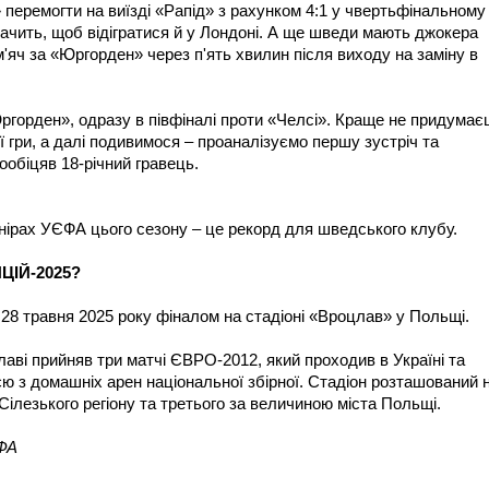
перемогти на виїзді «Рапід» з рахунком 4:1 у чвертьфінальному
стачить, щоб відігратися й у Лондоні. А ще шведи мають джокера
'яч за «Юргорден» через п'ять хвилин після виходу на заміну в
ргорден», одразу в півфіналі проти «Челсі». Краще не придумає
ї гри, а далі подивимося – проаналізуємо першу зустріч та
обіцяв 18-річний гравець.
рнірах УЄФА цього сезону – це рекорд для шведського клубу.
ЦІЙ-2025?
28 травня 2025 року фіналом на стадіоні «Вроцлав» у Польщі.
лаві прийняв три матчі ЄВРО-2012, який проходив в Україні та
ю з домашніх арен національної збірної. Стадіон розташований 
 Сілезького регіону та третього за величиною міста Польщі.
ЄФА