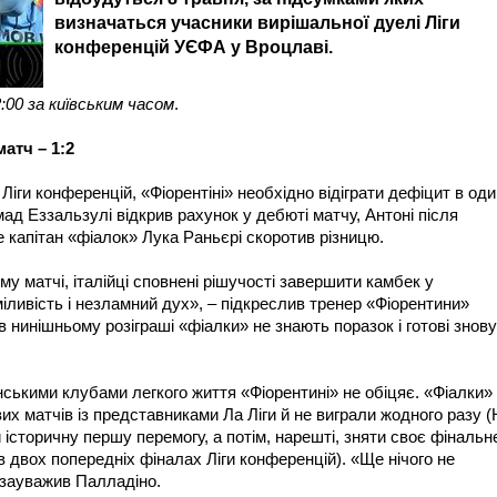
визначаться учасники вирішальної дуелі Ліги
конференцій УЄФА у Вроцлаві.
00 за київським часом
.
атч – 1:2
іги конференцій, «Фіорентіні» необхідно відіграти дефіцит в оди
мад Еззальзулі відкрив рахунок у дебюті матчу, Антоні після
е капітан «фіалок» Лука Раньєрі скоротив різницю.
 матчі, італійці сповнені рішучості завершити камбек у
ливість і незламний дух», – підкреслив тренер «Фіорентини»
нинішньому розіграші «фіалки» не знають поразок і готові знову
нськими клубами легкого життя «Фіорентині» не обіцяє. «Фіалки»
их матчів із представниками Ла Ліги й не виграли жодного разу (
 історичну першу перемогу, а потім, нарешті, зняти своє фінальн
 двох попередніх фіналах Ліги конференцій). «Ще нічого не
 зауважив Палладіно.