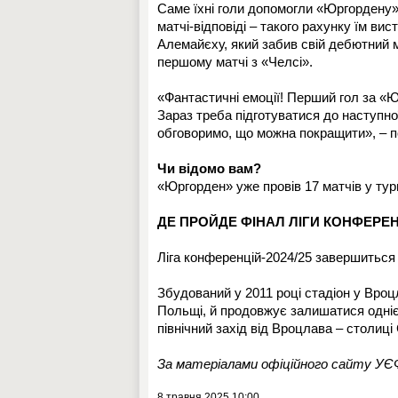
Саме їхні голи допомогли «Юргордену» 
матчі-відповіді – такого рахунку їм ви
Алемайєху, який забив свій дебютний м
першому матчі з «Челсі».
«Фантастичні емоції! Перший гол за «Ю
Зараз треба підготуватися до наступно
обговоримо, що можна покращити», – по
Чи відомо вам?
«Юргорден» уже провів 17 матчів у ту
ДЕ ПРОЙДЕ ФІНАЛ ЛІГИ КОНФЕРЕН
Ліга конференцій-2024/25 завершиться 
Збудований у 2011 році стадіон у Вроц
Польщі, й продовжує залишатися одніє
північний захід від Вроцлава – столиці
За матеріалами офіційного сайту У
8 травня 2025 10:00