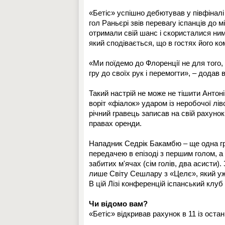
«Бетіс» успішно дебютував у півфіналі 
гол Раньєрі звів перевагу іспанців до 
отримали свій шанс і скористалися ним
який сподівається, що в гостях його к
«Ми поїдемо до Флоренції не для того,
гру до своїх рук і перемогти», – додав в
Такий настрій не може не тішити Антон
воріт «фіалок» ударом із неробочої лівої
річний гравець записав на свій рахуно
правах оренди.
Нападник Седрік Бакамбю – ще одна гр
передачею в епізоді з першим голом, а 
забитих м'ячах (сім голів, два асисти)
лише Світу Сешлару з «Целє», який уже 
В цій Лізі конференцій іспанський клуб 
Чи відомо вам?
«Бетіс» відкривав рахунок в 11 із остан