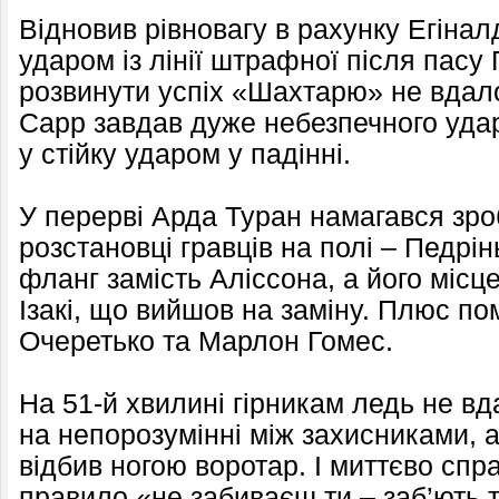
Відновив рівновагу в рахунку Егінал
ударом із лінії штрафної після пасу
розвинути успіх «Шахтарю» не вдало
Сарр завдав дуже небезпечного удар
у стійку ударом у падінні.
У перерві Арда Туран намагався зро
розстановці гравців на полі – Педрі
фланг замість Аліссона, а його місц
Ізакі, що вийшов на заміну. Плюс п
Очеретько та Марлон Гомес.
На 51-й хвилині гірникам ледь не в
на непорозумінні між захисниками, 
відбив ногою воротар. І миттєво сп
правило «не забиваєш ти – заб’ють т