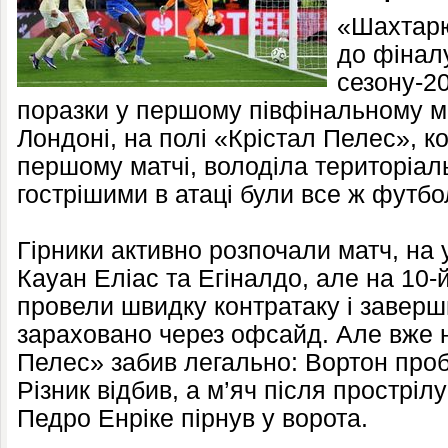
«Шахтарю
до фінал
сезону-20
поразки у першому півфінальному мат
Лондоні, на полі «Крістал Пелес», к
першому матчі, володіла територіа
гострішими в атаці були все ж футбол
Гірники активно розпочали матч, на
Кауан Еліас та Егіналдо, але на 10-
провели швидку контратаку і заверши
зараховано через офсайд. Але вже н
Пелес» забив легально: Вортон проб
Різник відбив, а м’яч після прострі
Педро Енріке пірнув у ворота.