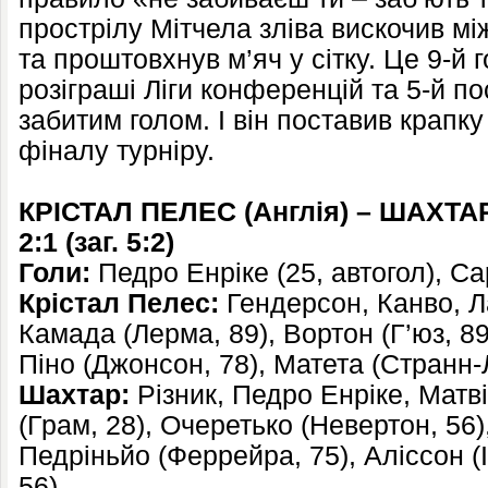
прострілу Мітчела зліва вискочив м
та проштовхнув м’яч у сітку. Це 9-й 
розіграші Ліги конференцій та 5-й по
забитим голом. І він поставив крапку
фіналу турніру.
КРІСТАЛ ПЕЛЕС (Англія) – ШАХТАР 
2:1 (заг. 5:2)
Голи:
Педро Енріке (25, автогол), Сар
Крістал Пелес:
Гендерсон, Канво, Ла
Камада (Лерма, 89), Вортон (Г’юз, 89
Піно (Джонсон, 78), Матета (Странн-
Шахтар:
Різник, Педро Енріке, Матві
(Грам, 28), Очеретько (Невертон, 56
Педріньйо (Феррейра, 75), Аліссон (Із
56).