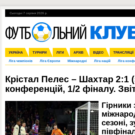
Сьогодні 7 серпня 2026 р.
Гарячі теми
УПЛ, 1-й тур
ВІЙНА
УПЛ-ПЕРЕХОДИ
УКРАЇНА
Збірна
Англія
ЧС-2014
Іспанія
Прем'єр-ліга
ЄВРО-2016
ТУРНІРИ
Італія
Росія
Перша ліга
ЛІГИ
Німеччина
Кубок конфедерацій
АРХІВ
Друга ліга
Франція
ВІДЕО
Кубок України
Інші
ЧЄ-2015 (U-21
ТРАНСЛЯЦІЇ
Ліга чемпіонів
Ліга Європи
Міжнародні
Ліга націй
Ліга конф
Крістал Пелес – Шахтар 2:1 (за
конференцій, 1/2 фіналу. Зві
Гірники
міжнаро
сезоні, 
півфінал