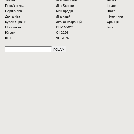
Збірна
Ліга чемпіонів
Англія
Прем'єр-ліга
Ліга Європи
Іспанія
Перша ліга
Міжнародні
Італія
Друга ліга
Ліга націй
Німеччина
Кубок України
Ліга конференцій
Франція
Молодіжка
ЄВРО-2024
Інші
Юнаки
OI-2024
Інші
ЧС-2026