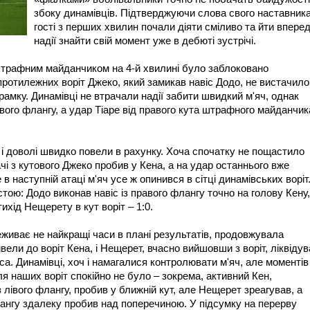
збоку динамівців. Підтверджуючи слова свого наставника
гості з перших хвилин почали діяти сміливо та йти вперед
надії знайти свій момент уже в дебюті зустрічі.
 штрафним майданчиком на 4-й хвилині було заблоковано
 протилежних воріт Джеко, який замикав навіс Додо, не вистачило
рамку. Динамівці не втрачали надії забити швидкий м'яч, однак
вого флангу, а удар Тіаре від правого кута штрафного майданчик
т, і доволі швидко повели в рахунку. Хоча спочатку не пощастило
чі з кутового Джеко пробив у Кена, а на удар останнього вже
 наступній атаці м'яч усе ж опинився в сітці динамівських воріт
тою: Додо виконав навіс із правого флангу точно на голову Кену,
ихід Нещерету в кут воріт – 1:0.
еживає не найкращі часи в плані результатів, продовжувала
вели до воріт Кена, і Нещерет, вчасно вийшовши з воріт, ліквідув
а. Динамівці, хоч і намагалися контролювати м'яч, але моментів
я наших воріт спокійно не було – зокрема, активний Кен,
івого флангу, пробив у ближній кут, але Нещерет зреагував, а
лангу здалеку пробив над поперечиною. У підсумку на перерву