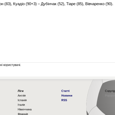
 (83), Куадіо (90+3) – Дубінчак (52), Тіаре (85), Вівчаренко (90).
і користувачі.
Ліги
Статті
Copyrig
Англія
Новини
Рорзро
Іспанія
RSS
Італія
Німеччина
Франція