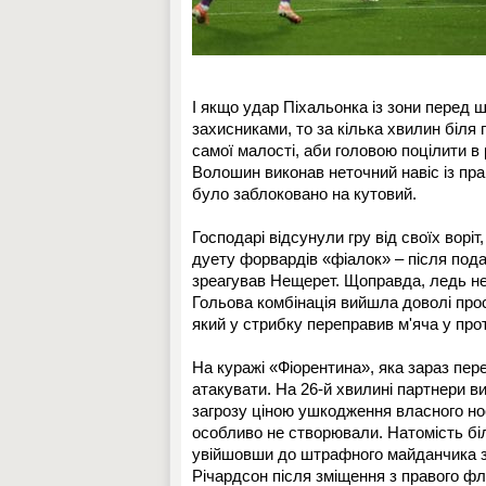
І якщо удар Піхальонка із зони перед
захисниками, то за кілька хвилин біля
самої малості, аби головою поцілити в 
Волошин виконав неточний навіс із пра
було заблоковано на кутовий.
Господарі відсунули гру від своїх ворі
дуету форвардів «фіалок» – після пода
зреагував Нещерет. Щоправда, ледь не в
Гольова комбінація вийшла доволі прос
який у стрибку переправив м'яча у прот
На куражі «Фіорентина», яка зараз пер
атакувати. На 26-й хвилині партнери ви
загрозу ціною ушкодження власного нос
особливо не створювали. Натомість біл
увійшовши до штрафного майданчика з л
Річардсон після зміщення з правого ф