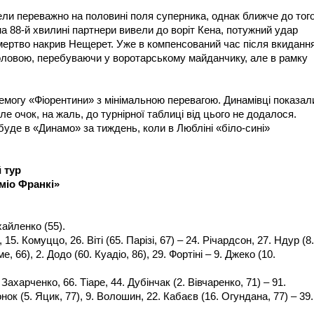
ли переважно на половині поля суперника, однак ближче до того
на 88-й хвилині партнери вивели до воріт Кена, потужний удар
ертво накрив Нещерет. Уже в компенсований час після вкидання
оловою, перебуваючи у воротарському майданчику, але в рамку
емогу «Фіорентини» з мінімальною перевагою. Динамівці показал
е очок, на жаль, до турнірної таблиці від цього не додалося.
уде в «Динамо» за тиждень, коли в Любліні «біло-сині»
 тур
еміо Франкі»
айленко (55).
15. Комуццо, 26. Віті (65. Парізі, 67) – 24. Річардсон, 27. Ндур (8.
, 66), 2. Додо (60. Куадіо, 86), 29. Фортіні – 9. Джеко (10.
Захарченко, 66. Тіаре, 44. Дубінчак (2. Вівчаренко, 71) – 91.
ок (5. Яцик, 77), 9. Волошин, 22. Кабаєв (16. Огундана, 77) – 39.