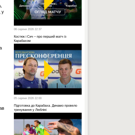
,
 у
06 серпня 2026 22:37
Костюк і Сич – про перший матч із
Карабахом
а
.
05 серпня 2026 22:00
Підготовка до Карабаха. Динамо провело
ав
тренування у Любліні