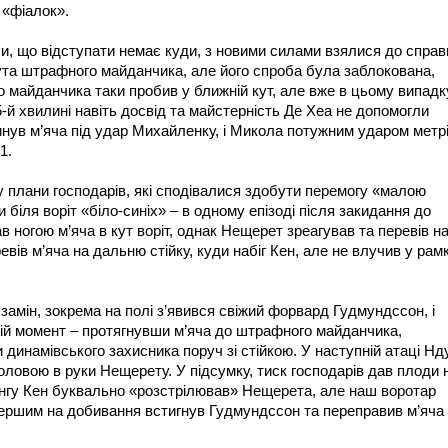
 «фіалок».
чи, що відступати немає куди, з новими силами взялися до справ
кута штрафного майданчика, але його спроба була заблокована,
 майданчика таки пробив у ближній кут, але вже в цьому випадк
55-й хвилині навіть досвід та майстерність Де Хеа не допомогли
инув м’яча під удар Михайленку, і Микола потужним ударом метр
1.
 у плани господарів, які сподівалися здобути перемогу «малою
 біля воріт «біло-синіх» – в одному епізоді після закидання до
в ногою м’яча в кут воріт, однак Нещерет зреагував та перевів н
евів м’яча на дальню стійку, куди набіг Кен, але не влучив у рам
амін, зокрема на полі з’явився свіжий форвард Гудмундссон, і
вій момент – протягнувши м’яча до штрафного майданчика,
 динамівського захисника поруч зі стійкою. У наступній атаці Нд
головою в руки Нещерету. У підсумку, тиск господарів дав плоди 
лангу Кен буквально «розстрілював» Нещерета, але наш воротар
першим на добивання встигнув Гудмундссон та переправив м’яча