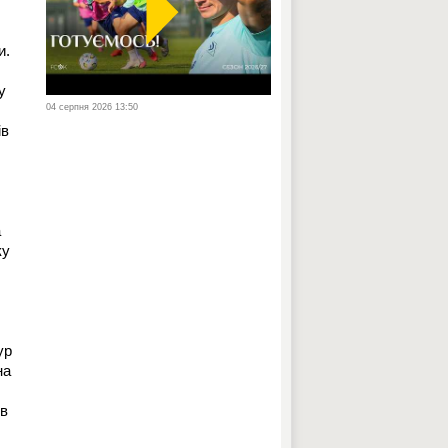
и.
у
04 серпня 2026 13:50
ів
а
ку
ур
на
 в