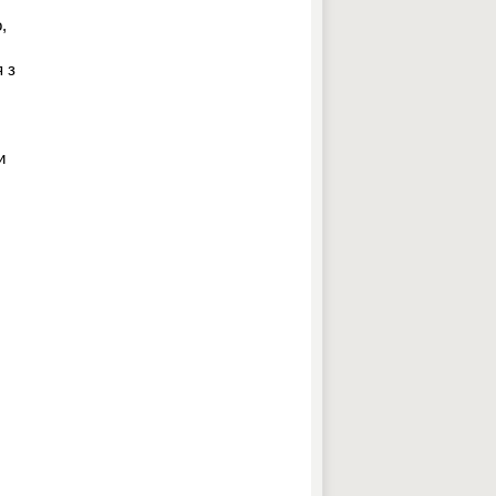
,
 з
и