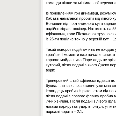
команди пішли за мінімальної переваги
Із поновленням гри динамівці, розумію
Кабаєв намагався пробити від лівого 
Волошин від протилежного кута карного
надійно зіграв голкіпер. Натомість на 
«фіалкам», коли Піхальонок зручно ск
із 25-ти поцілив точно у верхній кут – 1:
Такий поворот подій аж ніяк не входив
кров’ю». І моменти вже почали виникати
карного майданчика Тіаре ледь не зріза
кутовий, після подачі з якого Джеко пер
воріт.
Тренерський штаб «фіалок» вдався до з
буквально за кілька хвилин уже мав с
ісландець пробив із рикошетом від ноги
після подачі з правого флангу пробив 
74-й хвилині. Після подачі з лівого ф
ногами парирував удар впритул, утім 
порожні ворота – 2:1.