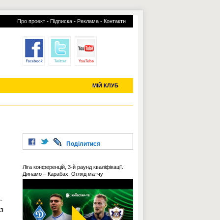
-
-
-
Про проект
Підписка
Реклама
Контакти
отий КЛУБ
УСІ ТРАНСФЕРИ
С-2019 (U-20)
ЧС-2022
МІЙ КЛУБ
Поділитися
Ліга конференцій, 3-й раунд кваліфікації.
Динамо – Карабах. Огляд матчу
-
 з