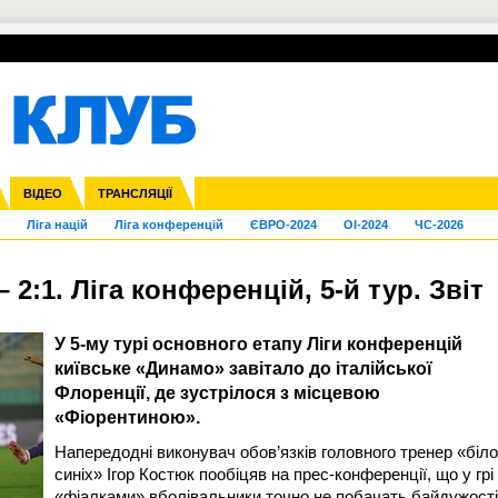
УПЛ-ПЕРЕХОДИ
СКРИЖАЛІ
ЄВРОКУБКИ
Зол
нфедерацій
га ліга
Франція
ВІДЕО
Кубок України
Інші
ЧЄ-2015 (U-21)
ТРАНСЛЯЦІЇ
Молодіжка
Копа Америка
Юнаки
ЧС-2018
Інші
ЄВРО-2020
Ч
Ліга націй
Ліга конференцій
ЄВРО-2024
OI-2024
ЧС-2026
2:1. Ліга конференцій, 5-й тур. Звіт
У 5-му турі основного етапу Ліги конференцій
київське «Динамо» завітало до італійської
Флоренції, де зустрілося з місцевою
«Фіорентиною».
Напередодні виконувач обов’язків головного тренер «біло
синіх» Ігор Костюк пообіцяв на прес-конференції, що у грі
«фіалками» вболівальники точно не побачать байдужості