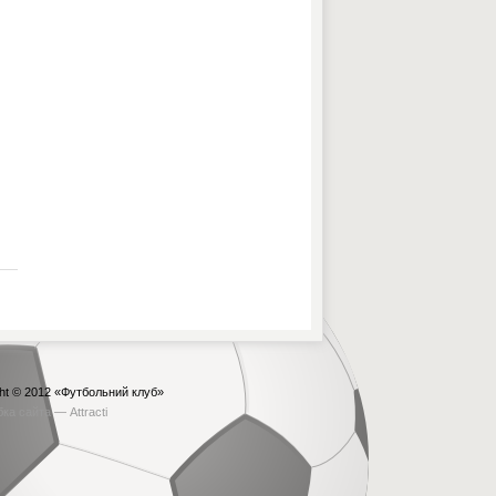
ht © 2012
«Футбольний клуб»
бка сайта —
Attracti