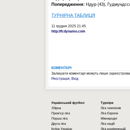
Попередження:
Ндур (43), Гудмундссон
ТУРНІРНА ТАБЛИЦЯ
11 грудня 2025 21:45
http://fcdynamo.com
КОМЕНТАРІ
Залишати коментарі можуть лише зареєстрован
Реєстрація
,
Вхід
Українcький футбол
Турніри
Збірна
Ліга чемпіонів
Прем'єр-ліга
Ліга Європи
Перша ліга
Міжнародні
Друга ліга
Ліга націй
Кубок України
Ліга конференцій