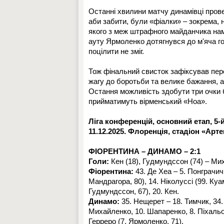
Останні хвилини матчу динамівці прове
аби забити, були «фіалки» – зокрема, 
якого з меж штрафного майданчика нам
ауту Ярмоленко дотягнувся до м'яча г
поцілити не зміг.
Тож фінальний свисток зафіксував пер
жагу до боротьби та велике бажання, ал
Остання можливість здобути три очки б
прийматимуть вірменський «Ноа».
Ліга конференцій, основний етап, 5-й
11.12.2025. Флоренція, стадіон «Арт
ФІОРЕНТИНА – ДИНАМО – 2:1
Голи:
Кен (18), Гудмундссон (74) – Мих
Фіорентина:
43. Де Хеа – 5. Понграчич, 
Мандрагора, 80), 14. Ніколуссі (99. Куаме
Гудмундссон, 67), 20. Кен.
Динамо:
35. Нещерет – 18. Тимчик, 34. 
Михайленко, 10. Шапаренко, 8. Пiхальон
Герреро (7. Ярмоленко, 71).