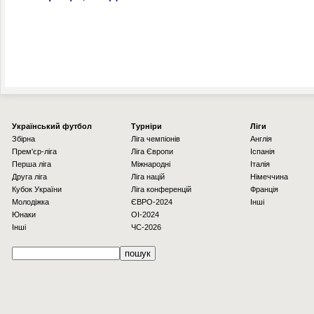
Українcький футбол
Турніри
Ліги
Збірна
Ліга чемпіонів
Англія
Прем'єр-ліга
Ліга Європи
Іспанія
Перша ліга
Міжнародні
Італія
Друга ліга
Ліга націй
Німеччина
Кубок України
Ліга конференцій
Франція
Молодіжка
ЄВРО-2024
Інші
Юнаки
OI-2024
Інші
ЧС-2026