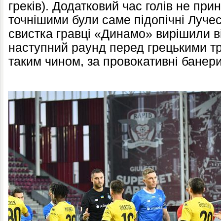
греків). Додатковий час голів не прині
точнішими були саме підопічні Лучес
свистка гравці «Динамо» вирішили в
наступний раунд перед грецькими тр
таким чином, за провокативні банери