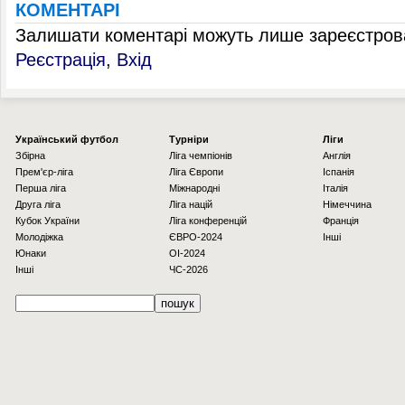
КОМЕНТАРІ
Залишати коментарі можуть лише зареєстрова
Реєстрація
,
Вхід
Українcький футбол
Турніри
Ліги
Збірна
Ліга чемпіонів
Англія
Прем'єр-ліга
Ліга Європи
Іспанія
Перша ліга
Міжнародні
Італія
Друга ліга
Ліга націй
Німеччина
Кубок України
Ліга конференцій
Франція
Молодіжка
ЄВРО-2024
Інші
Юнаки
OI-2024
Інші
ЧС-2026