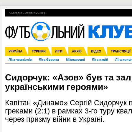
Сьогодні 9 серпня 2026 р.
Гарячі теми
УПЛ, 2-й тур
ВІЙНА
УПЛ-ПЕРЕХОДИ
УКРАЇНА
Збірна
Англія
ЧС-2014
Іспанія
Прем'єр-ліга
ЄВРО-2016
ТУРНІРИ
Італія
Росія
Перша ліга
ЛІГИ
Німеччина
Кубок конфедерацій
АРХІВ
Друга ліга
Франція
ВІДЕО
Кубок України
Інші
ЧЄ-2015 (U-21
ТРАНСЛЯЦІЇ
Ліга чемпіонів
Ліга Європи
Міжнародні
Ліга націй
Ліга конф
Сидорчук: «Азов» був та за
українськими героями»
Капітан «Динамо» Сергій Сидорчук п
греками (2:1) в рамках 3-го туру ква
через призму війни в Україні.