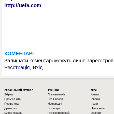
http://uefa.com
КОМЕНТАРІ
Залишати коментарі можуть лише зареєстрова
Реєстрація
,
Вхід
Українcький футбол
Турніри
Ліги
Збірна
Ліга чемпіонів
Англія
Прем'єр-ліга
Ліга Європи
Іспанія
Перша ліга
Міжнародні
Італія
Друга ліга
Ліга націй
Німеччина
Кубок України
Ліга конференцій
Франція