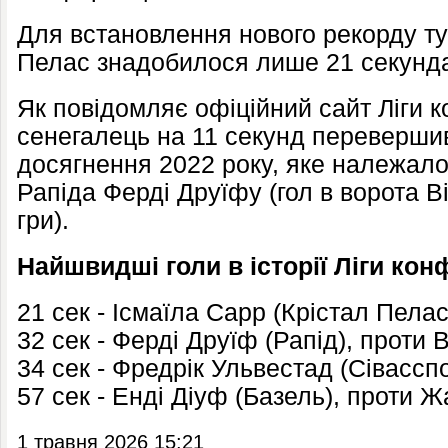
Для встановлення нового рекорду ту
Пелас знадобилося лише 21 секунд
Як повідомляє офіційний сайт Ліги 
сенегалець на 11 секунд переверши
досягнення 2022 року, яке належало
Рапіда Ферді Друїфу (гол в ворота Ві
гри).
Найшвидші голи в історії Ліги кон
21 сек - Ісмаїла Сарр (Крістал Пела
32 сек - Ферді Друїф (Рапід), проти 
34 сек - Фредрік Ульвестад (Сівасспо
57 сек - Енді Діуф (Базель), проти Ж
1 травня 2026 15:21