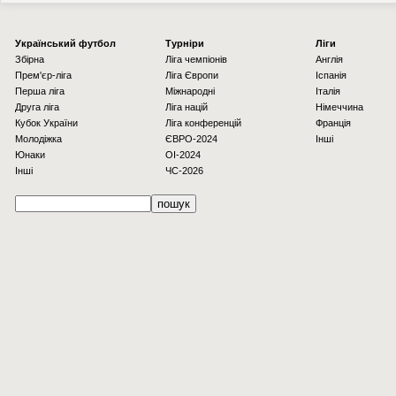
Українcький футбол
Турніри
Ліги
Збірна
Ліга чемпіонів
Англія
Прем'єр-ліга
Ліга Європи
Іспанія
Перша ліга
Міжнародні
Італія
Друга ліга
Ліга націй
Німеччина
Кубок України
Ліга конференцій
Франція
Молодіжка
ЄВРО-2024
Інші
Юнаки
OI-2024
Інші
ЧС-2026