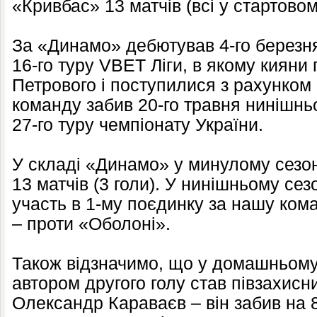
«Кривбас» 13 матчів (всі у стартовому
За «Динамо» дебютував 4-го березня
16-го туру VBET Ліги, в якому кияни
Петрового і поступилися з рахунком
команду забив 20-го травня нинішнь
27-го туру чемпіонату України.
У складі «Динамо» у минулому сезо
13 матчів (3 голи). У нинішньому сез
участь в 1-му поєдинку за нашу кома
– проти «Оболоні».
Також відзначимо, що у домашньому
автором другого голу став півзахис
Олександр Караваєв – він забив на 8