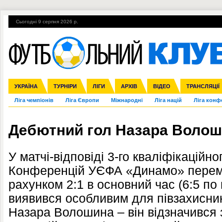
Сьогодні 9 серпня 2026 р.
Гарячі теми
УПЛ, 2-й тур
ВІЙНА
УПЛ-ПЕРЕХОДИ
УКРАЇНА
Збірна
Англія
ЧС-2014
Іспанія
Прем'єр-ліга
ЄВРО-2016
ТУРНІРИ
Італія
Росія
Перша ліга
ЛІГИ
Німеччина
Кубок конфедерацій
АРХІВ
Друга ліга
Франція
ВІДЕО
Кубок України
Інші
ЧЄ-2015 (U-21
ТРАНСЛЯЦІЇ
Ліга чемпіонів
Ліга Європи
Міжнародні
Ліга націй
Ліга конф
Дебютний гол Назара Волош
У матчі-відповіді 3-го кваліфікаційно
Конференцій УЄФА «Динамо» перемо
рахунком 2:1 в основний час (6:5 по
виявився особливим для півзахисни
Назара Волошина – він відзначився 