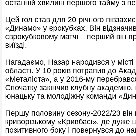
останній хвилині першого тайму з пе
Цей гол став для 20-річного півзахи
«Динамо» у єрокубках. Він відзначи
єврокубковому матчі – перший він пр
виїзді.
Нагадаємо, Назар народився у місті
області. У 10 років потрапив до Акад
«Металіста», а у 2016-му перебрався
Спочатку закінчив клубну академію, 
юнацьку та молодіжну команди «Ди
Першу половину сезону-2022/23 він п
криворізькому «Кривбасі», де дуже 
позитивного боку і повернувся до наш