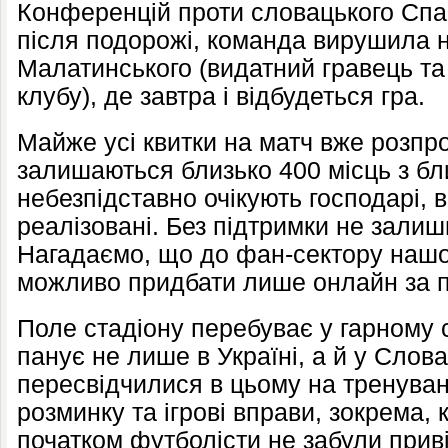
Конференцій проти словацького Спа
після подорожі, команда вирушила н
Малатинського (видатний гравець та
клубу), де завтра і відбудеться гра.
Майже усі квитки на матч вже розпр
залишаються близько 400 місць з бл
небезпідставно очікують господарі, 
реалізовані. Без підтримки не залиши
Нагадаємо, що до фан-сектору нашо
можливо придбати лише онлайн за 
Поле стадіону перебуває у гарному с
панує не лише в Україні, а й у Слова
пересвідчилися в цьому на тренуван
розминку та ігрові вправи, зокрема, 
початком футболісти не забули прив