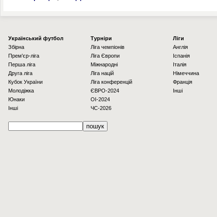
Українcький футбол
Турніри
Ліги
Збірна
Ліга чемпіонів
Англія
Прем'єр-ліга
Ліга Європи
Іспанія
Перша ліга
Міжнародні
Італія
Друга ліга
Ліга націй
Німеччина
Кубок України
Ліга конференцій
Франція
Молодіжка
ЄВРО-2024
Інші
Юнаки
OI-2024
Інші
ЧС-2026