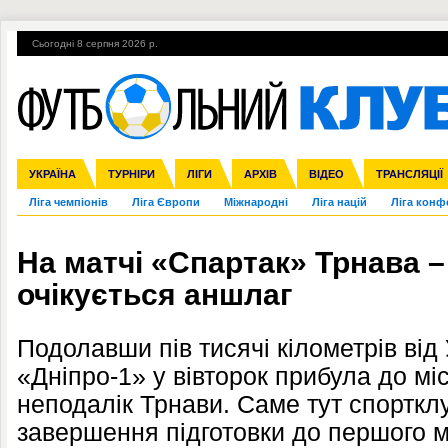
Сьогодні 8 серпня 2026 р.
Гарячі теми
УПЛ, 2-й тур
ВІЙНА
УПЛ-ПЕРЕХОДИ
УКРАЇНА
Збірна
Англія
ЧС-2014
Іспанія
Прем'єр-ліга
ЄВРО-2016
ТУРНІРИ
Італія
Росія
Перша ліга
ЛІГИ
Німеччина
Кубок конфедерацій
АРХІВ
Друга ліга
Франція
ВІДЕО
Кубок України
Інші
ЧЄ-2015 (U-21
ТРАНСЛЯЦІЇ
Ліга чемпіонів
Ліга Європи
Міжнародні
Ліга націй
Ліга конф
На матчі «Спартак» Трнава –
очікується аншлаг
Подолавши пів тисячі кілометрів від
«Дніпро-1» у вівторок прибула до мі
неподалік Трнави. Саме тут спорткл
завершення підготовки до першого 