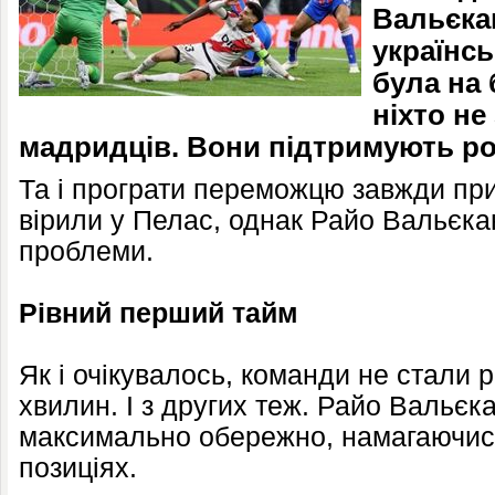
Вальєка
українс
була на 
ніхто не
мадридців. Вони підтримують рос
Та і програти переможцю завжди пр
вірили у Пелас, однак Райо Вальєкан
проблеми.
Рівний перший тайм
Як і очікувалось, команди не стали 
хвилин. І з других теж. Райо Вальєк
максимально обережно, намагаючись
позиціях.