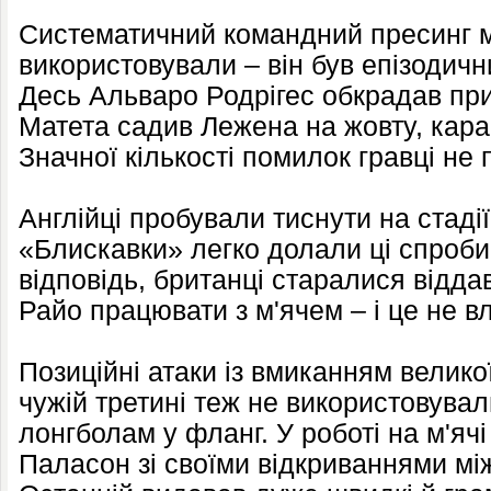
Систематичний командний пресинг 
використовували – він був епізодичн
Десь Альваро Родрігес обкрадав при
Матета садив Лежена на жовту, кара
Значної кількості помилок гравці не
Англійці пробували тиснути на стадії
«Блискавки» легко долали ці спроби
відповідь, британці старалися відд
Райо працювати з м'ячем – і це не в
Позиційні атаки із вмиканням великої
чужій третині теж не використовува
лонгболам у фланг. У роботі на м'ячі
Паласон зі своїми відкриваннями мі