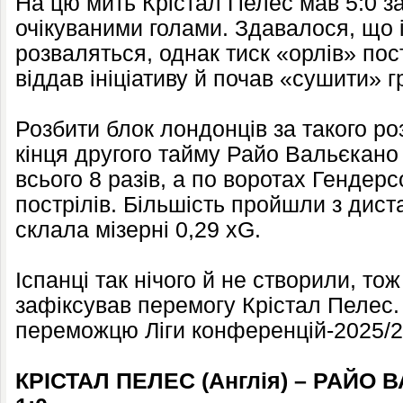
На цю мить Крістал Пелес мав 5:0 за
очікуваними голами. Здавалося, що і
розваляться, однак тиск «орлів» по
віддав ініціативу й почав «сушити» г
Розбити блок лондонців за такого ро
кінця другого тайму Райо Вальєкан
всього 8 разів, а по воротах Генде
пострілів. Більшість пройшли з диста
склала мізерні 0,29 xG.
Іспанці так нічого й не створили, то
зафіксував перемогу Крістал Пелес
переможцю Ліги конференцій-2025/2
КРІСТАЛ ПЕЛЕС (Англія) – РАЙО В