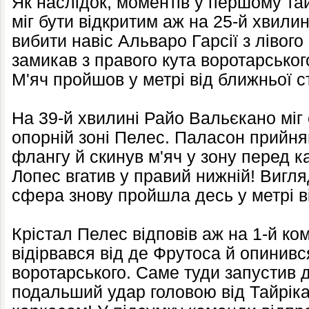
Як наслідок, моментів у першому та
міг бути відкритим аж на 25-й хвилині
вибити навіс Альваро Гарсії з лівог
замикав з правого кута воротарськог
М'яч пройшов у метрі від ближньої ст
На 39-й хвилині Райо Вальєкано міг
опорній зоні Пелес. Паласон прийня
флангу й скинув м'яч у зону перед 
Лопес вгатив у правий нижній! Вигл
сфера знову пройшла десь у метрі ві
Крістал Пелес відповів аж на 1-й ко
відірвався від де Фрутоса й опинився
воротарського. Саме туди запустив д
подальший удар головою від Тайрік