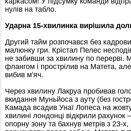
каркасом! У підсумку команди відпр
нулів на табло.
Ударна 15-хвилинка вирішила дол
Другий тайм розпочався без кадрових
малюнку гри. Крістал Пелес несподі
не забивши за хвилину по перерві. 
флангом і прострілив на Матета, ал
вибив м'яч.
Через хвилину Лакруа пробивав гол
вкидання Муньйоса з ауту (без гостр
Камада всадив Унаї Лопеса на жовту
хвилині лондонці відкрили рахунок 
опорну зону та бахнув метрів з 23-х