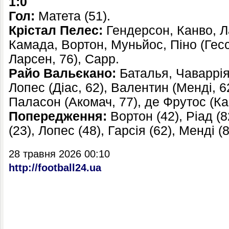
1:0
Гол:
Матета (51).
Крістал Пелес:
Гендерсон, Канво, Ла
Камада, Вортон, Муньйос, Піно (Гесс
Ларсен, 76), Сарр.
Райо Вальєкано:
Баталья, Чаваррія
Лопес (Діас, 62), Валентин (Менді, 62
Паласон (Акомач, 77), де Фрутос (К
Попередження:
Вортон (42), Ріад (8
(23), Лопес (48), Гарсія (62), Менді (
28 травня 2026 00:10
http://football24.ua