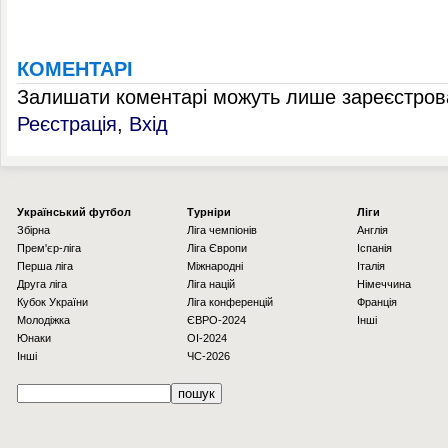
КОМЕНТАРІ
Залишати коментарі можуть лише зареєстрова
Реєстрація
,
Вхід
Українcький футбол
Турніри
Ліги
Збірна
Ліга чемпіонів
Англія
Прем'єр-ліга
Ліга Європи
Іспанія
Перша ліга
Міжнародні
Італія
Друга ліга
Ліга націй
Німеччина
Кубок України
Ліга конференцій
Франція
Молодіжка
ЄВРО-2024
Інші
Юнаки
OI-2024
Інші
ЧС-2026