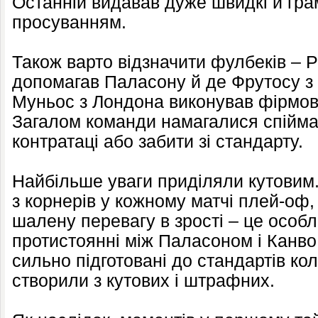
Останній видавав дуже швидкі й грам
просуванням.
Також варто відзначити фулбеків – 
допомагав Паласону й де Фрутосу з к
Муньос з Лондона виконував фірмов
Загалом команди намагалися спійма
контратаці або забити зі стандарту.
Найбільше уваги приділяли кутовим
з корнерів у кожному матчі плей-оф,
шалену перевагу в зрості – це особл
протистоянні між Паласоном і Канво.
сильно підготовані до стандартів кол
створили з кутових і штрафних.