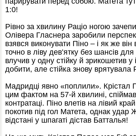
парирувати перед собою. Матета тут 
1:0!
Рівно за хвилину Раціо ногою зачепи
Олівера Гласнера заробили перспе
взявся виконувати Піно – і як же він
точно в ліву дев'ятку без шансів для
влучив у одну стійку й зрикошетив у
добити, але стійка знову врятувала 
Мадридці явно «поплили». Крістал П
цим фактом на 57-й хвилині, спійма
контратаці. Піно влетів на лівий кра
покотив під гол Матета, однак удар 
відстані у шпагаті дістав Батталья!