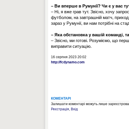
– Ви вперше в Румунії? Чи є у вас тут
– Ні, я вже грав тут. Звісно, хочу запр
футболом, на завтрашній матч, приходь
зараз у Румунії, ви нам потрібні на ста
– Яка обстановка у вашій команді, та
– Звісно, ми готові. Розуміємо, що пер
виправити ситуацію.
16 серпня 2023 20:02
http://fcdynamo.com
КОМЕНТАРІ
Залишати коментарі можуть лише зареєстрован
Реєстрація
,
Вхід