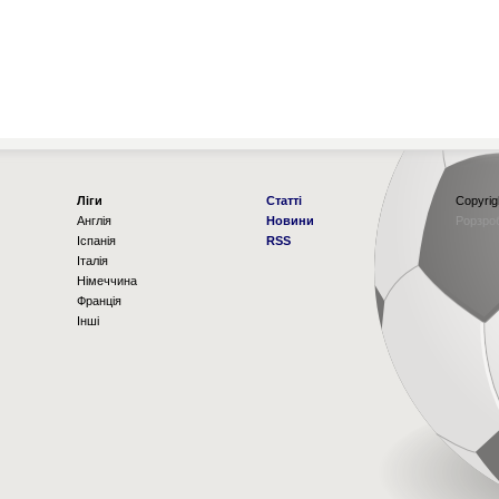
Ліги
Статті
Copyrig
Англія
Новини
Рорзро
Іспанія
RSS
Італія
Німеччина
Франція
Інші