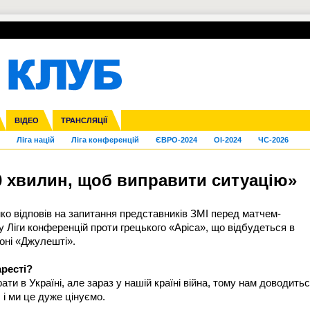
УПЛ-ПЕРЕХОДИ
СКРИЖАЛІ
ЄВРОКУБКИ
Зол
нфедерацій
га ліга
Франція
ВІДЕО
Кубок України
Інші
ЧЄ-2015 (U-21)
ТРАНСЛЯЦІЇ
Молодіжка
Копа Америка
Юнаки
ЧС-2018
Інші
ЄВРО-2020
Ч
Ліга націй
Ліга конференцій
ЄВРО-2024
OI-2024
ЧС-2026
 хвилин, щоб виправити ситуацію»
о відповів на запитання представників ЗМІ перед матчем-
у Ліги конференцій проти грецького «Аріса», що відбудеться в
іоні «Джулешті».
аресті?
ати в Україні, але зараз у нашій країні війна, тому нам доводить
, і ми це дуже цінуємо.