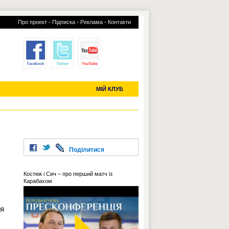
-
-
-
Про проект
Підписка
Реклама
Контакти
отий КЛУБ
УСІ ТРАНСФЕРИ
С-2019 (U-20)
ЧС-2022
МІЙ КЛУБ
Поділитися
Костюк і Сич – про перший матч із
Карабахом
ся