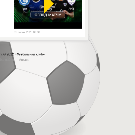
31 липня 2026 00:30
ht © 2012
«Футбольний клуб»
бка сайта —
Attracti