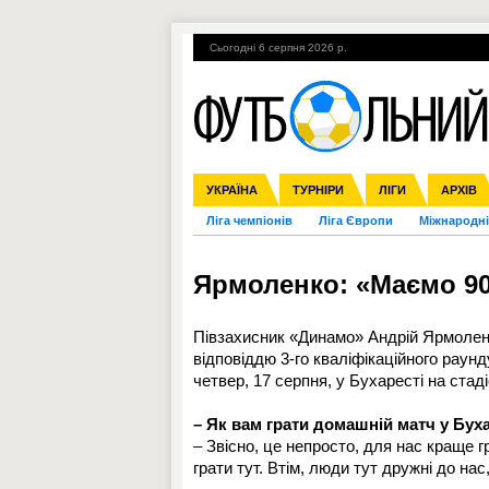
Сьогодні 6 серпня 2026 р.
Гарячі теми
УПЛ, 1-й тур
ВІЙНА
УКРАЇНА
Збірна
Англія
ЧС-2014
Іспанія
Прем'єр-ліга
ЄВРО-2016
ТУРНІРИ
Італія
Росія
Перша ліга
ЛІГИ
Німеччина
Кубок ко
АРХІВ
Дру
Ліга чемпіонів
Ліга Європи
Міжнародні
Ярмоленко: «Маємо 90
Півзахисник «Динамо» Андрій Ярмоленк
відповіддю 3-го кваліфікаційного раунд
четвер, 17 серпня, у Бухаресті на стад
– Як вам грати домашній матч у Бух
– Звісно, це непросто, для нас краще гр
грати тут. Втім, люди тут дружні до нас