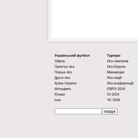
Українcький футбол
Турніри
Збірна
Ліга чемпіонів
Прем'єр-ліга
Ліга Європи
Перша ліга
Міжнародні
Друга ліга
Ліга націй
Кубок України
Ліга конференцій
Молодіжка
ЄВРО-2024
Юнаки
OI-2024
Інші
ЧС-2026