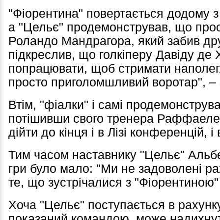
"Фіорентина" повертається додому з
а "Цельє" продемонстрував, що прос
Роландо Мандрагора, який забив друг
підкреслив, що голкіперу Давіду де 
попрацювати, щоб стримати наполегл
просто приголомшливий воротар", – 
Втім, "фіалки" і самі продемонстру
потішивши свого тренера Раффаеле
дійти до кінця і в Лізі конференцій, і 
Тим часом наставнику "Цельє" Альбер
гри було мало: "Ми не задоволені р
те, що зустрічалися з "Фіорентиною"
Хоча "Цельє" поступається в рахунк
показаний командою, може надихнут