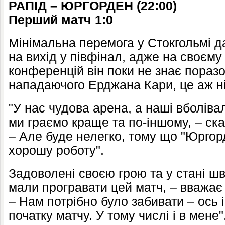
РАПІД – ЮРГОРДЕН
(2
2
:00)
Перший матч 1:0
Мінімальна перемога у Стокгольмі д
на вихід у півфінал, адже на своєму п
конференцій він поки не знає поразо
нападаючого Ерджана Кари, це аж ні
"У нас чудова арена, а наші вболіва
ми граємо краще та по-іншому, – ска
– Але буде нелегко, тому що "Юргор
хорошу роботу".
Задоволені своєю грою та у стані шв
мали програвати цей матч, – вважає
– Нам потрібно було забивати – ось 
початку матчу. У тому числі і в мене"