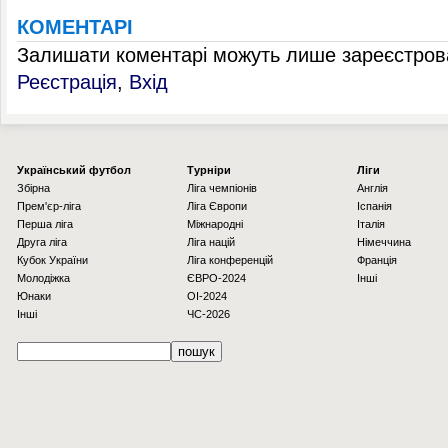
КОМЕНТАРІ
Залишати коментарі можуть лише зареєстрова
Реєстрація
,
Вхід
Українcький футбол
Турніри
Ліги
Збірна
Ліга чемпіонів
Англія
Прем'єр-ліга
Ліга Європи
Іспанія
Перша ліга
Міжнародні
Італія
Друга ліга
Ліга націй
Німеччина
Кубок України
Ліга конференцій
Франція
Молодіжка
ЄВРО-2024
Інші
Юнаки
OI-2024
Інші
ЧС-2026