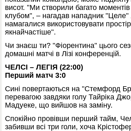
висот. "Ми створили багато моментів
клубом", – нагадав нападник "Целе"
намагалися використовувати простір
якнайчастіше".
Чи знаєш ти? "Фіорентина" цього сез
домашні матчі в Лізі конференцій.
ЧЕЛСІ – ЛЕГІЯ
(2
2
:00)
Перший матч 3:0
Сині повертаються на "Стемфорд Бр
перевагою завдяки голу Тайріка Джо
Мадуеке, що вийшов на заміну.
Спокійно провівши перший тайм, Чел
забивши всі три голи, хоча Крістофе