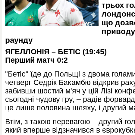
трьох го
лондонс
що дозв
приводу
раунду
ЯГЕЛЛОНІЯ – БЕТІС
(1
9
:45)
Перший матч 0:2
"Бетіс" їде до Польщі з двома голам
четверг Седрік Бакамбю відкрив рах
забивши шостий м'яч у цій Лізі конф
сьогодні чудову гру, – радів форвард
це лише половина шляху, і другий ма
Втім, з такою перевагою – другий го
який вперше відзначився в єврокубка