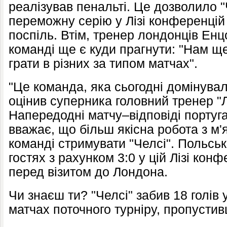
реалізував пенальті. Це дозволило 
переможну серію у Лізі конференцій 
поспіль. Втім, тренер лондонців Ен
команді ще є куди прагнути: "Нам щ
грати в різних за типом матчах".
"Це команда, яка сьогодні домінувала
оцінив суперника головний тренер "Л
Напередодні матчу–відповіді португ
вважає, що більш якісна робота з м
команді стримувати "Челсі". Польськи
гостях з рахунком 3:0 у цій Лізі кон
перед візитом до Лондона.
Чи знаєш ти? "Челсі" забив 18 голів
матчах поточного турніру, пропусти