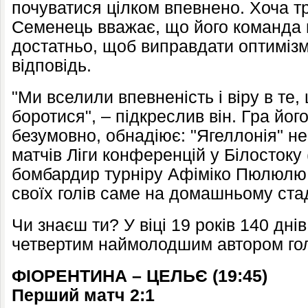
почуватися цілком впевнено. Хоча тр
Семенець вважає, що його команда в
достатньо, щоб виправдати оптимізм 
відповідь.
"Ми вселили впевненість і віру в те
боротися", – підкреслив він. Гра йог
безумовно, обнадіює: "Ягеллонія" не
матчів Ліги конференцій у Білостоку
бомбардир турніру Афіміко Пюлюлю з
своїх голів саме на домашньому стад
Чи знаєш ти? У віці 19 років 140 дні
четвертим наймолодшим автором голу
ФІОРЕНТИНА – ЦЕЛЬЄ (
1
9
:45)
Перший матч 2:1