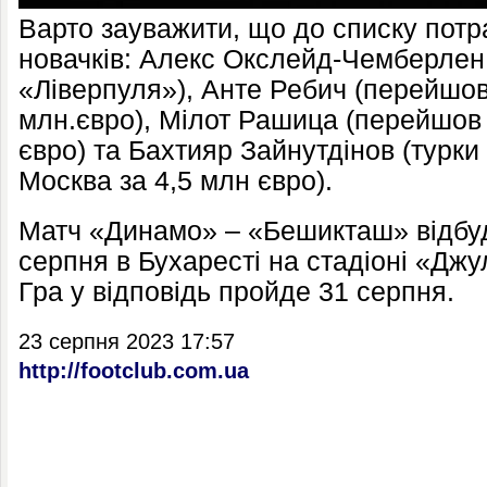
Варто зауважити, що до списку потр
новачків: Алекс Окслейд-Чемберлен 
«Ліверпуля»), Анте Ребич (перейшов
млн.євро), Мілот Рашица (перейшов 
євро) та Бахтияр Зайнутдінов (турк
Москва за 4,5 млн євро).
Матч «Динамо» – «Бешикташ» відбуд
серпня в Бухаресті на стадіоні «Джу
Гра у відповідь пройде 31 серпня.
23 серпня 2023 17:57
http://footclub.com.ua