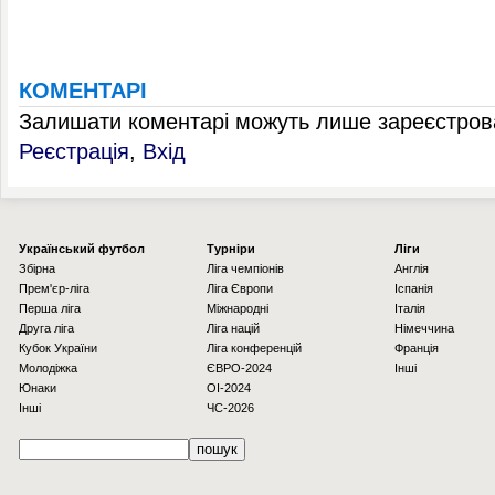
КОМЕНТАРІ
Залишати коментарі можуть лише зареєстрова
Реєстрація
,
Вхід
Українcький футбол
Турніри
Ліги
Збірна
Ліга чемпіонів
Англія
Прем'єр-ліга
Ліга Європи
Іспанія
Перша ліга
Міжнародні
Італія
Друга ліга
Ліга націй
Німеччина
Кубок України
Ліга конференцій
Франція
Молодіжка
ЄВРО-2024
Інші
Юнаки
OI-2024
Інші
ЧС-2026