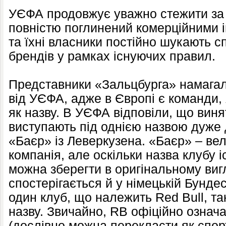
УЄФА продовжує уважно стежити за 
повністю поглинений комерційними і
та їхні власники постійно шукають с
брендів у рамках існуючих правил.
Представники «Зальцбурга» намага
від УЄФА, адже в Європі є команди,
як назву. В УЄФА відповіли, що виня
виступають під однією назвою дуже 
«Баєр» із Леверкузена. «Баєр» – в
компанія, але оскільки назва клубу 
можна зберегти в оригінальному виг
спостерігається й у німецькій Бунде
один клуб, що належить Red Bull, т
назву. Звичайно, RB офіційно означа
(дослівно можна перекласти як спорт