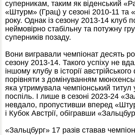
суперникам, таким як віденський «Ра
«Штурм» (Грац) у сезоні 2010-11 та 
року. Однак із сезону 2013-14 клуб 
неймовірно стабільну та потужну гр
суперників позаду.
Вони вигравали чемпіонат десять рок
сезону 2013-14. Такого успіху не в
іншому клубу в історії австрійськог
порівняти з домінуванням мюнхенськ
яка утримувала чемпіонський титул у
поспіль. І лише в сезоні 2023-24 «З
невдало, пропустивши вперед «Штурм
і Кубок Австрії, обігравши «Зальцбур
«Зальцбург» 17 разів ставав чемпіоно