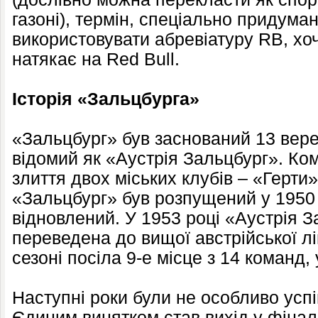
газоні), термін, спеціально придума
використовувати абревіатуру RB, хо
натякає на Red Bull.
Історія «Зальцбурга»
«Зальцбург» був заснований 13 вере
відомий як «Аустрія Зальцбург». Ко
злиття двох міських клубів – «Герти»
«Зальцбург» був розпущений у 1950 
відновлений. У 1953 році «Аустрія 
переведена до вищої австрійської лі
сезоні посіла 9-е місце з 14 команд,
Наступні роки були не особливо усп
Єдиним винятком став вихід у фінал 