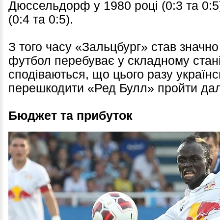
Дюссельдорф у 1980 році (0:3 та 0:5
(0:4 та 0:5).
З того часу «Зальцбург» став значно
футбол перебуває у складному стані,
сподіваються, що цього разу україн
перешкодити «Ред Булл» пройти далі
Бюджет та прибуток