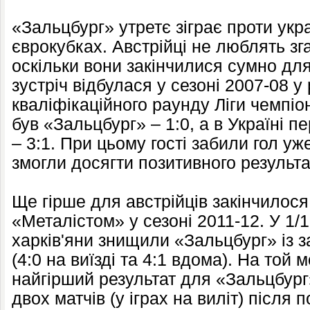
«Зальцбург» утретє зіграє проти укра
єврокубках. Австрійці не люблять зг
оскільки вони закінчилися сумно дл
зустріч відбулася у сезоні 2007-08 у
кваліфікаційного раунду Ліги чемпіо
був «Зальцбург» – 1:0, а в Україні 
– 3:1. При цьому гості забили гол уж
змогли досягти позитивного результа
Ще гірше для австрійців закінчилося
«Металістом» у сезоні 2011-12. У 1/
харків'яни знищили «Зальцбург» із 
(4:0 на виїзді та 4:1 вдома). На той 
найгірший результат для «Зальцбург
двох матчів (у іграх на виліт) після