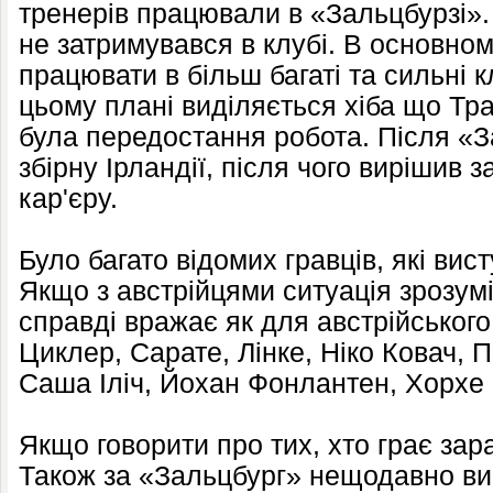
тренерів працювали в «Зальцбурзі». 
не затримувався в клубі. В основно
працювати в більш багаті та сильні к
цьому плані виділяється хіба що Тра
була передостання робота. Після «З
збірну Ірландії, після чого вирішив
кар'єру.
Було багато відомих гравців, які вис
Якщо з австрійцями ситуація зрозумі
справді вражає як для австрійськог
Циклер, Сарате, Лінке, Ніко Ковач, 
Саша Іліч, Йохан Фонлантен, Хорхе 
Якщо говорити про тих, хто грає зар
Також за «Зальцбург» нещодавно ви