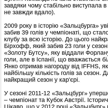
завдяки чому стабільно виступала в 
не завжди вдало).
2009 року в історію «Зальцбурга» ув
забив 39 голів у чемпіонаті, що ст
клубу за всю історію. До цього найк
Бірхофф, який забив 23 голи у сезон
«Золоту Бутсу», яку віддали Форлан
голи, але в Іспанії, що вважається 
Янко отримав нагороду від IFFHS, я
найбільшу кількість голів за сезон. 
найкращий сезон у кар'єрі.
У сезоні 2011-12 «Зальцбург» уперш
– чемпіонат та Кубок Австрії. Істори
Цікаво, що у 2012 році «Зальцбург» 