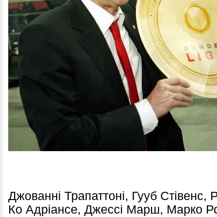
Джованні Трапаттоні, Гууб Стівенс, 
Ко Адріансе, Джессі Марш, Марко Ро