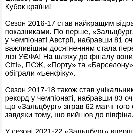
Кубок країни!
Сезон 2016-17 став найкращим відр
показниками. По-перше, «Зальцбург
у чемпіонаті Австрії, набравши 81 о
важливішим досягненням стала пере
лізі УЄФА! На шляху до фіналу вон
Сіті», ПСЖ, «Порту» та «Барселону»
обіграли «Бенфіку».
Сезон 2017-18 також став унікальни
рекорд у чемпіонаті, набравши 83 о
що «Зальцбург» зіграв 62 матчі того 
завдяки тому, що вийшов до півфіна
У сезоні 2021-22 «Зальцбург» вперш