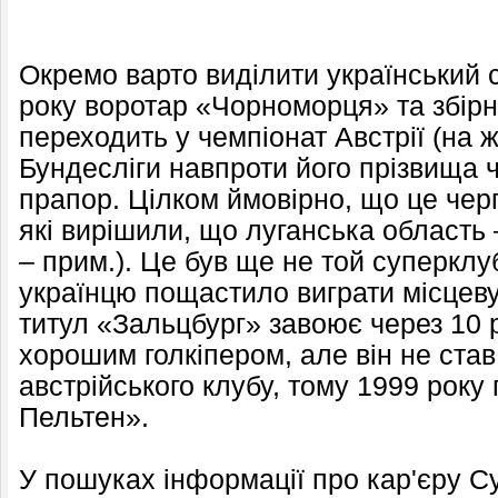
Окремо варто виділити український с
року воротар «Чорноморця» та збірн
переходить у чемпіонат Австрії (на ж
Бундесліги навпроти його прізвища ч
прапор. Цілком ймовірно, що це чер
які вирішили, що луганська область 
– прим.). Це був ще не той суперклу
українцю пощастило виграти місцеву
титул «Зальцбург» завоює через 10 
хорошим голкіпером, але він не ста
австрійського клубу, тому 1999 року
Пельтен».
У пошуках інформації про кар'єру Су