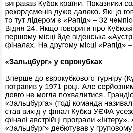
вигравав Кубок країни. Показники со
рекордсменів дуже далеко. Якщо гов
то тут лідером є «Рапід» – 32 чемпіо
Відня 24. Якщо говорити про Кубкові 
першому місці йде віденська «Аустр
фіналах. На другому місці «Рапід» – 
«Зальцбург» у єврокубках
Вперше до єврокубкового турніру (
потрапив у 1971 році. Але серйозн
довго не могла похвалитися. Гранді
«Зальцбурга» (тоді команда називал
став вихід у фінал Кубка УЄФА усезо
фіналі австрійці програли «Інтеру».
«Зальцбург» дебютував у груповому р