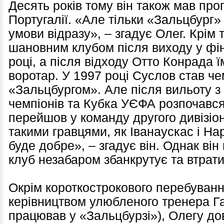
Десять років тому він також мав пропо
Португалії. «Але тільки «Зальцбург»
умови відразу», – згадує Олег. Крім 
шановним клубом після виходу у фі
році, а після відходу Отто Конрада ї
воротар. У 1997 році Суслов став чем
«Зальцбургом». Але після вильоту з к
чемпіонів та Кубка УЄФА розпочався
перейшов у команду другого дивізіо
такими гравцями, як Іванаускас і На
буде добре», – згадує він. Однак він
клуб незабаром збанкрутує та втрати
Окрім короткострокового перебуванн
керівництвом улюбленого тренера Га
працював у «Зальцбурзі»), Олегу д