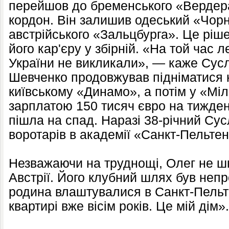
перейшов до бременського «Вердера
кордон. Він залишив одеський «Чор
австрійського «Зальцбурга». Це рі
його кар'єру у збірній. «На той час л
України не викликали», — каже Сусл
Шевченко продовжував підніматися 
київському «Динамо», а потім у «Міла
зарплатою 150 тисяч євро на тижден
пішла на спад. Наразі 38-річний Су
воротарів в академії «Санкт-Пельтен
Незважаючи на труднощі, Олег не ш
Австрії. Його клубний шлях був непр
родина влаштувалися в Санкт-Пельте
квартирі вже вісім років. Це мій дім».