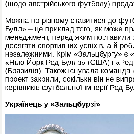
(щодо австрійського футболу) продат
Можна по-різному ставитися до футб
Булл» – це приклад того, як може п
менеджмент, перед яким поставили 
досягати спортивних успіхів, а й ро
незалежними. Крім «Зальцбургу» є «
«Нью-Йорк Ред Буллз» (США) і «Ред
(Бразилія). Також існувала команда
проект закрили, оскільки він не вип
керівників футбольної імперії Ред Бу
Українець у «Зальцбурзі»