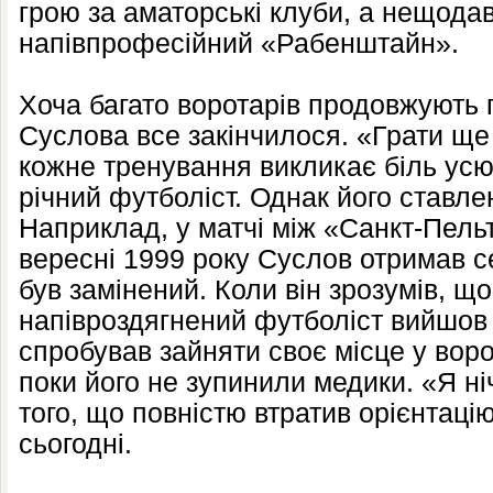
грою за аматорські клуби, а нещодав
напівпрофесійний «Рабенштайн».
Хоча багато воротарів продовжують гр
Суслова все закінчилося. «Грати ще
кожне тренування викликає біль усюд
річний футболіст. Однак його ставле
Наприклад, у матчі між «Санкт-Пель
вересні 1999 року Суслов отримав с
був замінений. Коли він зрозумів, щ
напівроздягнений футболіст вийшов 
спробував зайняти своє місце у воро
поки його не зупинили медики. «Я ні
того, що повністю втратив орієнтацію
сьогодні.