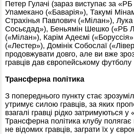
Петер Гулачі (зараз виступає за «РБ
Упамекано («Баварія»), Такумі Міна
Страхінья Павлович («Мілан»), Лука
Сосьєдад»), Беньямін Шешко («РБ 
(«Мілан»), Карім Адеємі («Боруссія
(«Лестер»), Домінік Собослаї («Лів
продовжувати довго, але ви вже зроз
гравців дав європейському футболу
Трансферна політика
З попереднього пункту стає зрозумі
утримує силою гравців, за яких проп
взагалі гравці рідко затримуються у 
Трансферна політика клубу полягає 
не відомих гравців, заграти їх у євро