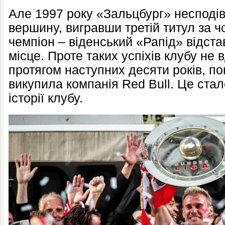
Але 1997 року «Зальцбург» несподі
вершину, вигравши третій титул за ч
чемпіон – віденський «Рапід» відстав
місце. Проте таких успіхів клубу не
протягом наступних десяти років, пок
викупила компанія Red Bull. Це ста
історії клубу.