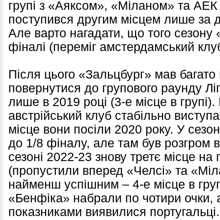
групі з «Аяксом», «Міланом» та АЕК
поступився другим місцем лише за 
Але варто нагадати, що того сезону 
фіналі (переміг амстердамський клуб
Після цього «Зальцбург» мав багато
повернутися до групового раунду Ліг
лише в 2019 році (3-е місце в групі)
австрійський клуб стабільно виступав
місце вони посіли 2020 року. У сезо
до 1/8 фіналу, але там був розгром ві
сезоні 2022-23 знову третє місце на 
(пропустили вперед «Челсі» та «Міл
найменш успішним – 4-е місце в груп
«Бенфіка» набрали по чотири очки, 
показниками виявилися португальці.