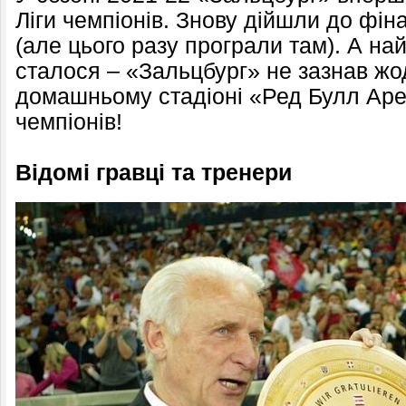
Ліги чемпіонів. Знову дійшли до фі
(але цього разу програли там). А н
сталося – «Зальцбург» не зазнав жо
домашньому стадіоні «Ред Булл Арена
чемпіонів!
Відомі гравці та тренери