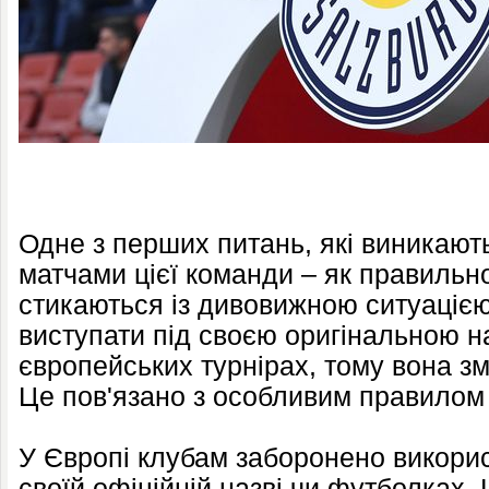
Одне з перших питань, які виникають 
матчами цієї команди – як правильно
стикаються із дивовижною ситуацією
виступати під своєю оригінальною н
європейських турнірах, тому вона з
Це пов'язано з особливим правило
У Європі клубам заборонено викорис
своїй офіційній назві чи футболках.