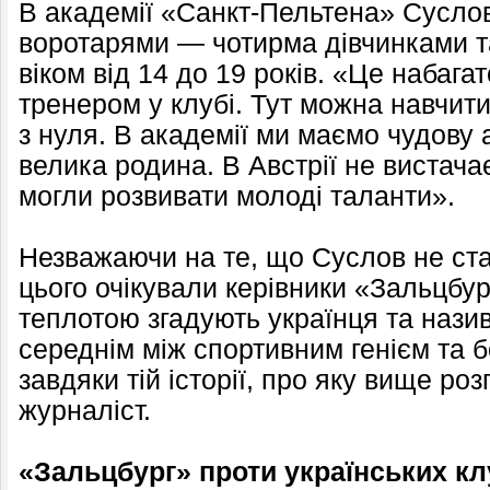
В академії «Санкт-Пельтена» Суслов
воротарями — чотирма дівчинками 
віком від 14 до 19 років. «Це набагат
тренером у клубі. Тут можна навчит
з нуля. В академії ми маємо чудову
велика родина. В Австрії не вистачає
могли розвивати молоді таланти».
Незважаючи на те, що Суслов не став
цього очікували керівники «Зальцбур
теплотою згадують українця та нази
середнім між спортивним генієм та б
завдяки тій історії, про яку вище ро
журналіст.
«Зальцбург» проти українських кл