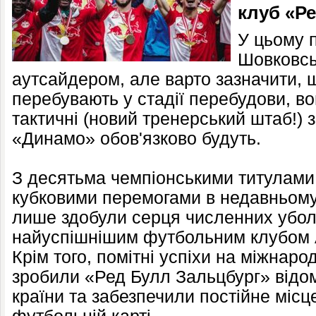
клуб «Р
У цьому 
Шовковсь
аутсайдером, але варто зазначити, щ
перебувають у стадії перебудови, вон
тактичні (новий тренерський штаб!) 
«Динамо» обов'язково будуть.
З десятьма чемпіонськими титулами 
кубковими перемогами в недавньому
лише здобули серця численних уболі
найуспішнішим футбольним клубом Ав
Крім того, помітні успіхи на міжнаро
зробили «Ред Булл Зальцбург» відо
країни та забезпечили постійне місц