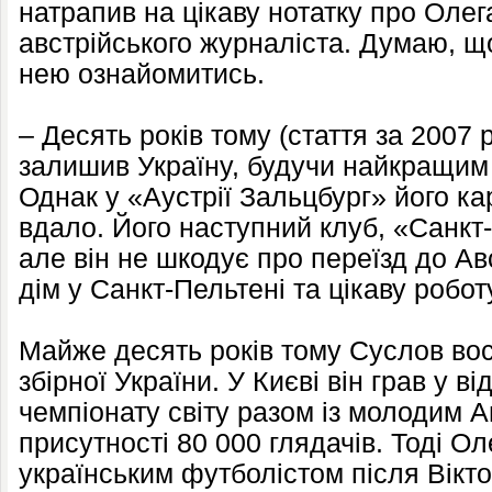
натрапив на цікаву нотатку про Олег
австрійського журналіста. Думаю, що
нею ознайомитись.
– Десять років тому (стаття за 2007 
залишив Україну, будучи найкращим 
Однак у «Аустрії Зальцбург» його ка
вдало. Його наступний клуб, «Санкт
але він не шкодує про переїзд до Ав
дім у Санкт-Пельтені та цікаву робот
Майже десять років тому Суслов во
збірної України. У Києві він грав у в
чемпіонату світу разом із молодим 
присутності 80 000 глядачів. Тоді Ол
українським футболістом після Вікт