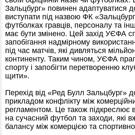
Зальцбург» повинен адаптуватися до
виступати під назвою ФК «Зальцбург
футболках гравців, персоналу та інш
має бути змінено. Цей захід УЄФА 
запобігання надмірному використан
під час матчів, які дивляться мільйо
континенту. Таким чином, УЄФА прагн
спорту і запобігти перетворенню клу
щити».
Перехід від «Ред Булл Зальцбург» д
прикладом конфлікту між комерційн
регламентом. Це також підкреслює 
на сучасний футбол та заходи, які 
балансу між комерцією та спортивно