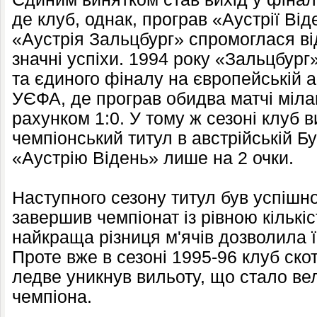
де клуб, однак, програв «Аустрії Від
«Аустрія Зальцбург» спромоглася ві
значні успіхи. 1994 року «Зальцбург
та єдиного фіналу на європейській 
УЄФА, де програв обидва матчі міла
рахунком 1:0. У тому ж сезоні клуб 
чемпіонський титул в австрійській Б
«Аустрію Відень» лише на 2 очки.
Наступного сезону титул був успішн
завершив чемпіонат із рівною кількі
найкраща різниця м'ячів дозволила 
Проте вже в сезоні 1995-96 клуб ско
ледве уникнув вильоту, що стало в
чемпіона.