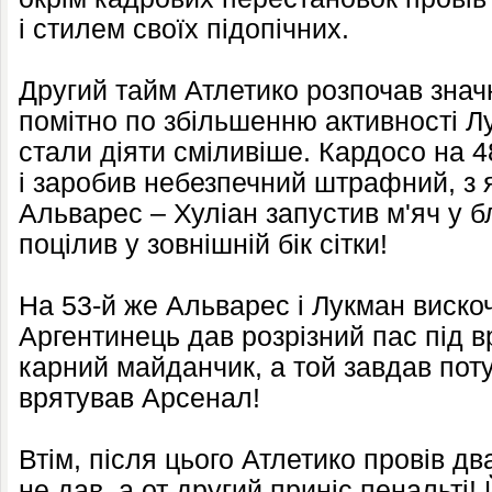
і стилем своїх підопічних.
Другий тайм Атлетико розпочав знач
помітно по збільшенню активності Л
стали діяти сміливіше. Кардосо на 4
і заробив небезпечний штрафний, з 
Альварес – Хуліан запустив м'яч у б
поцілив у зовнішній бік сітки!
На 53-й же Альварес і Лукман вискоч
Аргентинець дав розрізний пас під в
карний майданчик, а той завдав пот
врятував Арсенал!
Втім, після цього Атлетико провів дв
не дав, а от другий приніс пенальті!