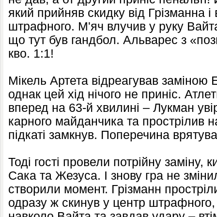
який прийняв скидку від Грізманна і 
штрафного. М'яч влучив у руку Вайта
що тут був гандбол. Альварес з «поз
кво. 1:1!
Мікель Артета відреагував заміною 
однак цей хід нічого не приніс. Атле
вперед на 63-й хвилині – Лукман уві
карного майданчика та прострілив на
підкаті замкнув. Поперечина врятув
Тоді гості провели потрійну заміну, 
Сака та Жезуса. І знову гра не зміни
створили момент. Грізманн простріл
одразу ж скинув у центр штрафного,
навколо Вайта та завдав удару – вт