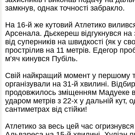
замкнув, однак точності забракло.
На 16-й же кутовий Атлетико виливс
Арсенала. Дьєкереш відгукнувся на з
від суперників на швидкості (як у сво
прострілив на 11 метрів. Едегор проб
м'яч кинувся Пубіль.
Свій найкращий момент у першому т
організували на 31-й хвилині. Відби
продовжилось зміщенням Мадуеке в
ударом метрів з 22-х у дальній кут, 
сантиметрах від стійки!
Атлетико за весь цей час огризнувся
Альвареса на 15-й хвилині. Хуліан 