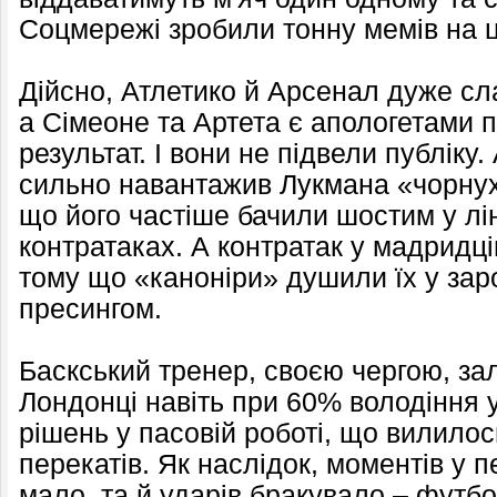
Соцмережі зробили тонну мемів на 
Дійсно, Атлетико й Арсенал дуже сла
а Сімеоне та Артета є апологетами п
результат. І вони не підвели публіку
сильно навантажив Лукмана «чорнух
що його частіше бачили шостим у лін
контратаках. А контратак у мадридц
тому що «каноніри» душили їх у зар
пресингом.
Баскський тренер, своєю чергою, за
Лондонці навіть при 60% володіння 
рішень у пасовій роботі, що вилилос
перекатів. Як наслідок, моментів у 
мало, та й ударів бракувало – футбо