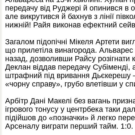
передачу від Руджері й опинився в о
але викрутився й бахнув з лінії півк
нижній! Райя виконав ефектний сейв
Загалом підопічні Мікеля Артети виг
що прилетіла винагорода. Альварес
назад, дозволивши Райсу розігнати к
Деклан віддав передачу Субіменді, а
штрафний під вривання Дьєкерешу – 
«чорну справу», грубо влетівши у сп
Арбітр Дані Макелі без вагань призна
ігрового тонусу у центрбека таки да
підійшов до «позначки» й легко пер
Арсеналу виграти перший тайм. 1:0.