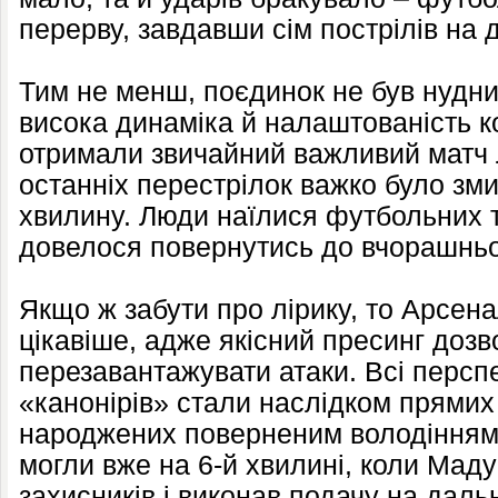
перерву, завдавши сім пострілів на 
Тим не менш, поєдинок не був нудни
висока динаміка й налаштованість к
отримали звичайний важливий матч Л
останніх перестрілок важко було зми
хвилину. Люди наїлися футбольних т
довелося повернутись до вчорашньо
Якщо ж забути про лірику, то Арсен
цікавіше, адже якісний пресинг доз
перезавантажувати атаки. Всі перспе
«канонірів» стали наслідком прямих 
народжених поверненим володінням.
могли вже на 6-й хвилині, коли Мад
захисників і виконав подачу на дальн