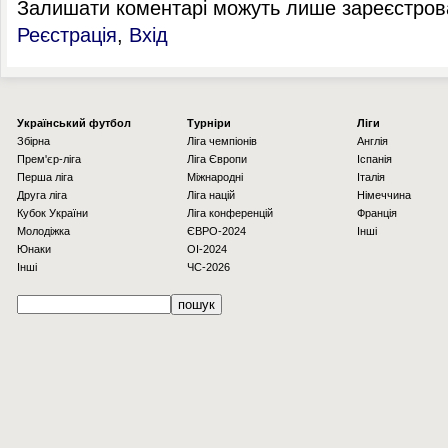
Залишати коментарі можуть лише зареєстрова
Реєстрація
,
Вхід
Українcький футбол
Турніри
Ліги
Збірна
Ліга чемпіонів
Англія
Прем'єр-ліга
Ліга Європи
Іспанія
Перша ліга
Міжнародні
Італія
Друга ліга
Ліга націй
Німеччина
Кубок України
Ліга конференцій
Франція
Молодіжка
ЄВРО-2024
Інші
Юнаки
OI-2024
Інші
ЧС-2026