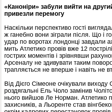
«Каноніри» забули вийти на други
привезли перемогу
Наскільки перспективо гості вигляда
ж ганебно вони зіграли після. Що і 
удар по воротах лондонці завдали аж
мить Атлетико провів вже 12 постріл
гострих моментів і зрівнявши рахуно
Арсеналу не здивувати таким поворо
трапляється не вперше і навіть не в
Від Дієго Сімеоне очікували виходу 
роздягальні Ель Чоло замінив Чоліто
нього вийшов Ле Норман. Атлетико п
захисників, а Льоренте став вінгбек
окрім кадрових перестановок прові