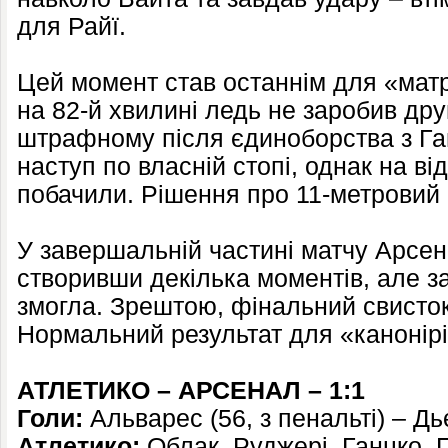
для Райї.
Цей момент став останнім для «матр
на 82-й хвилині ледь не заробив дру
штрафному після єдиноборства з Га
наступ по власній стопі, однак на ві
побачили. Рішення про 11-метровий
У завершальній частині матчу Арсен
створивши декілька моментів, але за
змогла. Зрештою, фінальний свисток
Нормальний результат для «канонірі
АТЛЕТИКО – АРСЕНАЛ – 1:1
Голи:
Альварес (56, з пенальті) – Дь
Атлетико:
Облак, Руджері, Ганцко, 