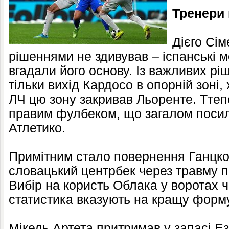
Тренери
Дієго Сі
рішеннями не здивував – іспанські 
вгадали його основу. Із важливих рі
тільки вихід Кардосо в опорній зоні,
ЛЧ цю зону закривав Льоренте. Тте
правим фулбеком, що загалом поси
Атлетико.
Примітним стало повернення Ганцко 
словацький центрбек через травму пр
Вибір на користь Облака у воротах ч
статистика вказують на кращу форм
Мікель Артета притримав у запасі Е