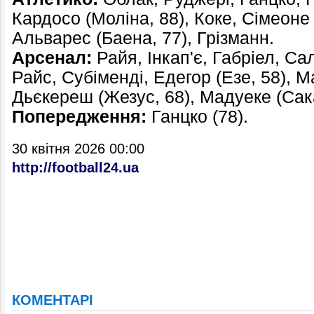
Кардосо (Моліна, 88), Коке, Сімеоне
Альварес (Баена, 77), Грізманн.
Арсенал:
Райя, Інкап'є, Габріел, Сал
Райс, Субіменді, Едегор (Езе, 58), М
Дьєкереш (Жезус, 68), Мадуеке (Сака
Попередження:
Ганцко (78).
30 квітня 2026 00:00
http://football24.ua
КОМЕНТАРІ