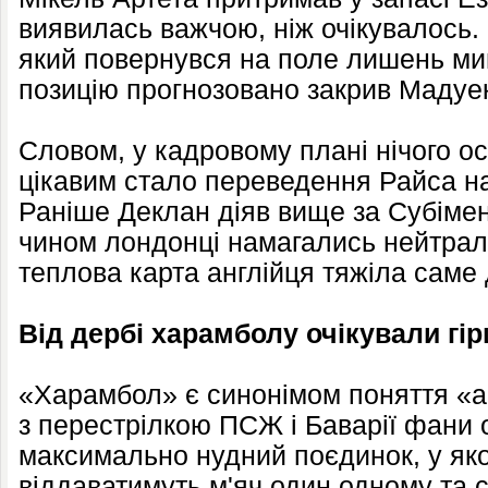
виявилась важчою, ніж очікувалось. 
який повернувся на поле лишень ми
позицію прогнозовано закрив Мадуе
Словом, у кадровому плані нічого ос
цікавим стало переведення Райса н
Раніше Деклан діяв вище за Субімен
чином лондонці намагались нейтрал
теплова карта англійця тяжіла саме
Від дербі харамболу очікували гі
«Харамбол» є синонімом поняття «а
з перестрілкою ПСЖ і Баварії фани 
максимально нудний поєдинок, у як
віддаватимуть м'яч один одному та с