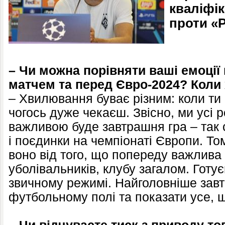
кваліфік
проти «
– Чи можна порівняти ваші емоції
матчем та перед Євро-2024? Кол
– Хвилювання буває різним: коли ти 
чогось дуже чекаєш. Звісно, ми усі р
важливою буде завтрашня гра – так 
і поєдинки на чемпіонаті Європи. Т
воно від того, що попереду важлива 
уболівальників, клубу загалом. Гот
звичному режимі. Найголовніше завтр
футбольному полі та показати усе,