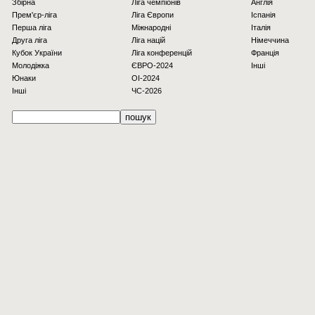
Збірна
Ліга чемпіонів
Англія
Прем'єр-ліга
Ліга Європи
Іспанія
Перша ліга
Міжнародні
Італія
Друга ліга
Ліга націй
Німеччина
Кубок України
Ліга конференцій
Франція
Молодіжка
ЄВРО-2024
Інші
Юнаки
OI-2024
Інші
ЧС-2026