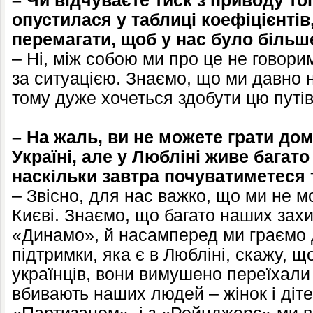
– Чи відчуваєте тиск з приводу то
опустилася у таблиці коефіцієнтів,
перемагати, щоб у нас було більш
– Ні, між собою ми про це не говорим
за ситуацією. Знаємо, що ми давно не
тому дуже хочеться здобути цю путів
– На жаль, ви не можете грати дом
Україні, але у Любліні живе багато
наскільки завтра почуватиметеся 
– Звісно, для нас важко, що ми не м
Києві. Знаємо, що багато наших зах
«Динамо», й насамперед ми граємо 
підтримки, яка є в Любліні, скажу, що
українців, вони вимушено переїхали 
вбивають наших людей – жінок і дітей