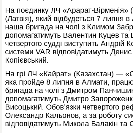
На поєдинку ЛЧ «Арарат-Вірменія» (
(Латвія), який відбудеться 7 липня 
наша бригада на чолі з Климом Забр
допомагатимуть Валентин Куцев та В
четвертого судді виступить Андрій К
системи VAR відповідатимуть Денис
Копієвський.
На грі ЛЧ «Кайрат» (Казахстан) — «С
яка пройде 8 липня в Алмати, прац
бригада на чолі з Дмитром Панчишин
допомагатимуть Дмитро Запороженк
Висоцький. Обов’язки четвертого ре
Олександр Кальонов, а за роботу с
відповідатимуть Микола Балакін та 