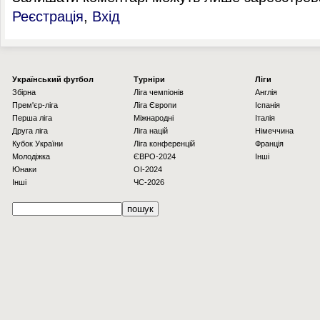
Реєстрація
,
Вхід
Українcький футбол
Турніри
Ліги
Збірна
Ліга чемпіонів
Англія
Прем'єр-ліга
Ліга Європи
Іспанія
Перша ліга
Міжнародні
Італія
Друга ліга
Ліга націй
Німеччина
Кубок України
Ліга конференцій
Франція
Молодіжка
ЄВРО-2024
Інші
Юнаки
OI-2024
Інші
ЧС-2026