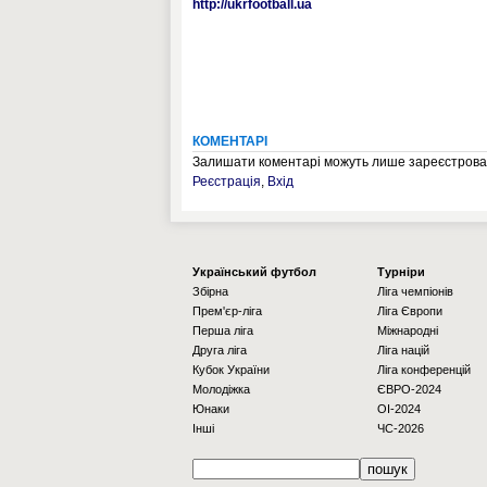
http://ukrfootball.ua
КОМЕНТАРІ
Залишати коментарі можуть лише зареєстрован
Реєстрація
,
Вхід
Українcький футбол
Турніри
Збірна
Ліга чемпіонів
Прем'єр-ліга
Ліга Європи
Перша ліга
Міжнародні
Друга ліга
Ліга націй
Кубок України
Ліга конференцій
Молодіжка
ЄВРО-2024
Юнаки
OI-2024
Інші
ЧС-2026