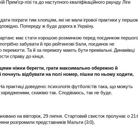
ій Прем’єр-лізі та до наступного кваліфікаційного раунду Ліги
 дати пограти тим хлопцям, які не мали ігрової практики у першо
дповідно. Попереду ж буде дорога в Україну.
Спартанс має стати хорошою розминкою перед поєдинком першог
отрібно забувати й про рейтингові бали, поєдинок не
о перемогти. Та й за перемогу мають бути преміальні. Динамівці
ести справу до кінця.
ійцями ніжки берегти, грати максимально обережно й
 почнуть відбувати на полі номер, пішки по ньому ходити,
. На практиці доведено: психологія футболістів така, що можуть
 зарядженими, скажімо так. Сподіваюсь, так не буде.
овано на вівторок, 29 липня. Стартовий свисток пролунає о 21:
ияни розгромили представників Мальти (3:0).