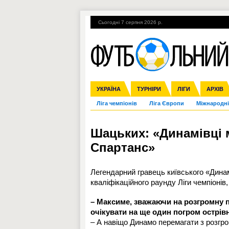
Сьогодні 7 серпня 2026 р.
Гарячі теми
УПЛ, 1-й тур
ВІЙНА
УКРАЇНА
Збірна
Англія
ЧС-2014
Іспанія
Прем'єр-ліга
ЄВРО-2016
ТУРНІРИ
Італія
Росія
Перша ліга
ЛІГИ
Німеччина
Кубок ко
АРХІВ
Дру
Ліга чемпіонів
Ліга Європи
Міжнародні
Шацьких: «Динамівці 
Спартанс»
Легендарний гравець київського «Дин
кваліфікаційного раунду Ліги чемпіонів
– Максиме, зважаючи на розгромну пе
очікувати на ще один погром острівн
– А навіщо Динамо перемагати з розгр