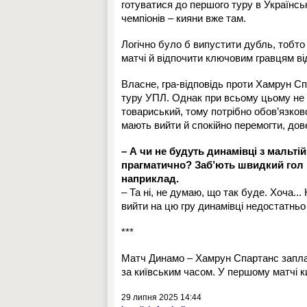
готуватися до першого туру в Українськ
чемпіонів – кияни вже там.
Логічно було б випустити дубль, тобто
матчі й відпочити ключовим гравцям ві
Власне, гра-відповідь проти Хамрун 
туру УПЛ. Однак при всьому цьому не п
товариський, тому потрібно обов’язков
мають вийти й спокійно перемогти, дов
– А чи не будуть динамівці з мальт
прагматично? Заб’ють швидкий гол і
наприклад.
– Та ні, не думаю, що так буде. Хоча..
вийти на цю гру динамівці недостатньо
***
Матч Динамо – Хамрун Спартанс заплан
за київським часом. У першому матчі к
29 липня 2025 14:44