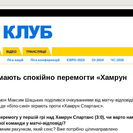
УПЛ-ПЕРЕХОДИ
СКРИЖАЛІ
ЄВРОКУБКИ
Зол
нфедерацій
га ліга
Франція
ВІДЕО
Кубок України
Інші
ЧЄ-2015 (U-21)
ТРАНСЛЯЦІЇ
Молодіжка
Копа Америка
Юнаки
ЧС-2018
Інші
ЄВРО-2020
Ч
Ліга націй
Ліга конференцій
ЄВРО-2024
OI-2024
ЧС-2026
мають спокійно перемогти «Хамрун
амо»
Максим Шацьких
поділився очікуваннями від матчу-відповіді
, де «біло-сині» зіграють проти «Хамрун Спартанс».
ремогу у першій грі над Хамрун Спартанс (3:0), чи варто на
ої команди у матчі-відповіді?
омним рахунком, який сенс? Вже потрібно ціленаправлено