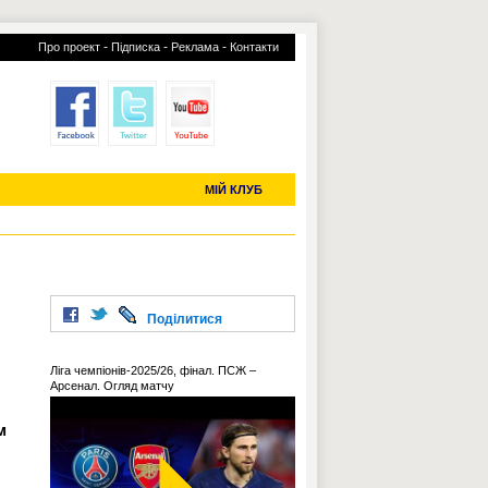
-
-
-
Про проект
Підписка
Реклама
Контакти
отий КЛУБ
УСІ ТРАНСФЕРИ
С-2019 (U-20)
ЧС-2022
МІЙ КЛУБ
Поділитися
Ліга чемпіонів-2025/26, фінал. ПСЖ –
Арсенал. Огляд матчу
м