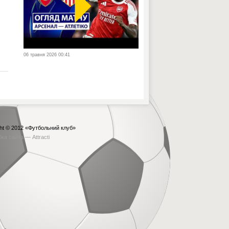
06 травня 2026 00:41
ht © 2012
«Футбольний клуб»
бка сайта —
Attracti