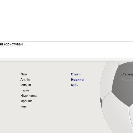
і користувачі.
Ліги
Статті
Copyrig
Англія
Новини
Рорзро
Іспанія
RSS
Італія
Німеччина
Франція
Інші