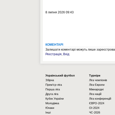
8 липня 2026 09:43
КОМЕНТАРІ
Залишати коментарі можуть лише зареєстрован
Реєстрація
,
Вхід
Українcький футбол
Турніри
Збірна
Ліга чемпіонів
Прем'єр-ліга
Ліга Європи
Перша ліга
Міжнародні
Друга ліга
Ліга націй
Кубок України
Ліга конференцій
Молодіжка
ЄВРО-2024
Юнаки
OI-2024
Інші
ЧС-2026