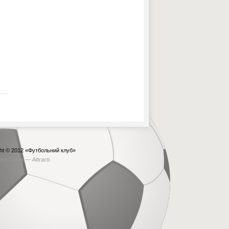
ht © 2012
«Футбольний клуб»
бка сайта —
Attracti