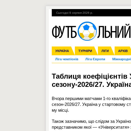
Сьогодні 9 серпня 2026 р.
Гарячі теми
УПЛ, 2-й тур
ВІЙНА
УКРАЇНА
Збірна
Англія
ЧС-2014
Іспанія
Прем'єр-ліга
ЄВРО-2016
ТУРНІРИ
Італія
Росія
Перша ліга
ЛІГИ
Німеччина
Кубок ко
АРХІВ
Дру
Ліга чемпіонів
Ліга Європи
Міжнародні
Таблиця коефіцієнтів
сезону-2026/27. Україна
Вчора першими матчами 1-го кваліфіка
сезон-2026/27. Україна у стартовому с
му місці.
Також зазначимо, що слідом за Україною
представником якої — «Університатя» 