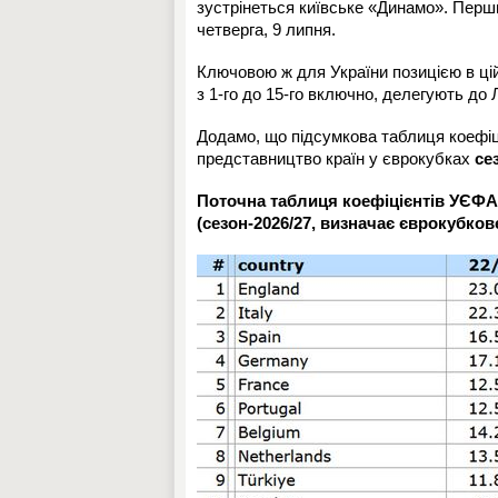
зустрінеться київське «Динамо». Перши
четверга, 9 липня.
Ключовою ж для України позицією в цій 
з 1-го до 15-го включно, делегують до Л
Додамо, що підсумкова таблиця коефіц
представництво країн у єврокубках
се
Поточна таблиця коефіцієнтів УЄФА
(сезон-2026/27, визначає єврокубков