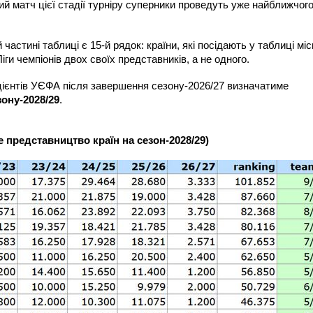
й матч цієї стадії турніру суперники проведуть уже найближчог
частині таблиці є 15-й рядок: країни, які посідають у таблиці мі
іги чемпіонів двох своїх представників, а не одного.
ієнтів УЄФА після завершення сезону-2026/27 визначатиме
зону-2028/29
.
е представництво країн на сезон-2028/29)