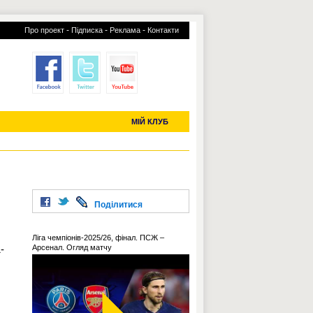
-
-
-
Про проект
Підписка
Реклама
Контакти
отий КЛУБ
УСІ ТРАНСФЕРИ
С-2019 (U-20)
ЧС-2022
МІЙ КЛУБ
Поділитися
Ліга чемпіонів-2025/26, фінал. ПСЖ –
-
Арсенал. Огляд матчу