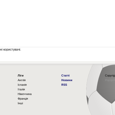
і користувачі.
Ліги
Статті
Copyrig
Англія
Новини
Рорзро
Іспанія
RSS
Італія
Німеччина
Франція
Інші