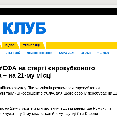
УПЛ-ПЕРЕХОДИ
СКРИЖАЛІ
ЄВРОКУБКИ
Зол
нфедерацій
га ліга
Франція
ВІДЕО
Кубок України
Інші
ЧЄ-2015 (U-21)
ТРАНСЛЯЦІЇ
Молодіжка
Копа Америка
Юнаки
ЧС-2018
Інші
ЄВРО-2020
Ч
Ліга націй
Ліга конференцій
ЄВРО-2024
OI-2024
ЧС-2026
 УЄФА на старті єврокубкового
 – на 21-му місці
ційного раунду Ліги чемпіонів розпочався єврокубковий
тані таблиці коефіцієнтів УЄФА для цього сезону перебуває на 21
, на 22-му місці й з мінімальним відставанням, іде Румунія, з
з Клужа — у 1-му кваліфікаційному раунді Ліги Європи