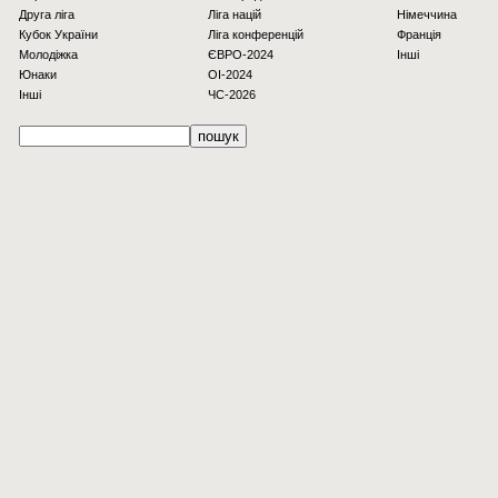
Друга ліга
Ліга націй
Німеччина
Кубок України
Ліга конференцій
Франція
Молодіжка
ЄВРО-2024
Інші
Юнаки
OI-2024
Інші
ЧС-2026