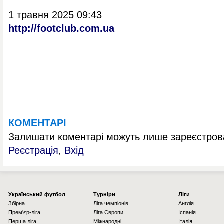
1 травня 2025 09:43
http://footclub.com.ua
КОМЕНТАРІ
Залишати коментарі можуть лише зареєстрова
Реєстрація
,
Вхід
Українcький футбол
Турніри
Ліги
Збірна
Ліга чемпіонів
Англія
Прем'єр-ліга
Ліга Європи
Іспанія
Перша ліга
Міжнародні
Італія