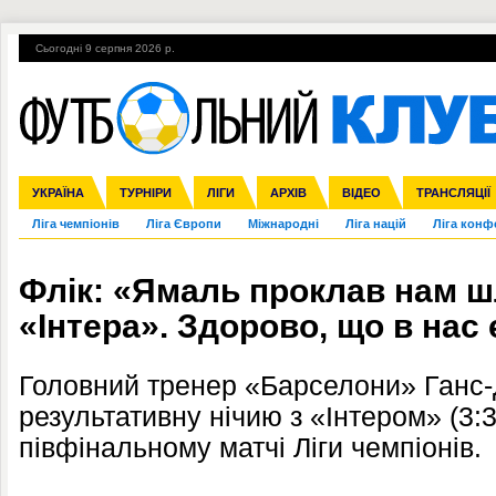
Сьогодні 9 серпня 2026 р.
Гарячі теми
УПЛ, 2-й тур
ВІЙНА
УПЛ-ПЕРЕХОДИ
УКРАЇНА
Збірна
Англія
ЧС-2014
Іспанія
Прем'єр-ліга
ЄВРО-2016
ТУРНІРИ
Італія
Росія
Перша ліга
ЛІГИ
Німеччина
Кубок конфедерацій
АРХІВ
Друга ліга
Франція
ВІДЕО
Кубок України
Інші
ЧЄ-2015 (U-21
ТРАНСЛЯЦІЇ
Ліга чемпіонів
Ліга Європи
Міжнародні
Ліга націй
Ліга конф
Флік: «Ямаль проклав нам ш
«Інтера». Здорово, що в нас 
Головний тренер «Барселони» Ганс-
результативну нічию з «Інтером» (3:
півфінальному матчі Ліги чемпіонів.