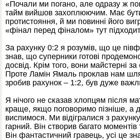
«Почали ми погано, але одразу ж по
тайм вийшов захоплюючим. Має бути
протистояння, й ми повинні його ви
«фінал перед фіналом» тут підходит
За рахунку 0:2 я розумів, що це півф
знав, що суперники готові продемон
досвід. Крім того, вони майстерні з
Проте Ламін Ямаль проклав нам шлях
зробив рахунок – 1:2, був дуже важ
Я нічого не сказав хлопцям після ма
краще, якщо поговоримо пізніше, а 
виспимося. Ми відігралися з рахунку
гарний. Він створив багато моментів
Він фантастичний гравець, усі це зн