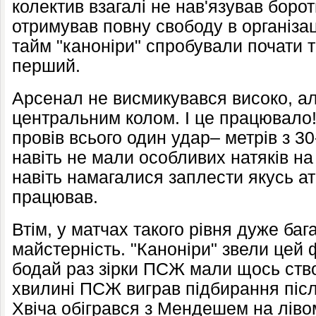
колектив взагалі не нав'язував боро
отримував повну свободу в організац
тайм "каноніри" спробували почати т
перший.
Арсенал не висмикувався високо, ал
центральним колом. І це працювало
провів всього один удар– метрів з 30
навіть не мали особливих натяків на
навіть намагалися заплести якусь ат
працював.
Втім, у матчах такого рівня дуже ба
майстерність. "Каноніри" звели цей 
бодай раз зірки ПСЖ мали щось створ
хвилині ПСЖ виграв підбирання після
Хвіча обігрався з Мендешем на ліво