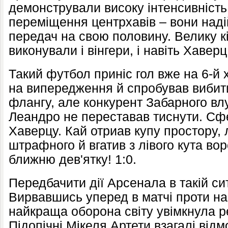
демонстрували високу інтенсивність
переміщення центрхавів – вони наді
передач на свою половину. Велику кі
виконували і вінгери, і навіть Хаверц
Такий футбол приніс гол вже на 6-й 
на випередження й спробував вибити
флангу, але конкурент Забарного влу
Леандро не переставав тиснути. Сфе
Хаверцу. Кай отриав купу простору, л
штрафного й вгатив з лівого кута вор
ближню дев'ятку! 1:0.
Передбачити дії Арсенала в такій сит
Вирвавшись уперед в матчі проти на
найкраща оборона світу увімкнула р
Підопічні Мікеля Артети взагалі відм