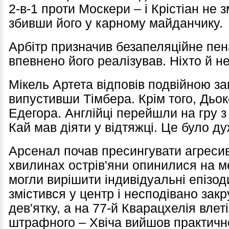
2-в-1 проти Москери – і Крістіан не з
збивши його у карному майданчику.
Арбітр призначив безапеляційне пен
впевнено його реалізував. Ніхто й не
Мікель Артета відповів подвійною з
випустивши Тімбера. Крім того, Дьо
Едегора. Англійці перейшли на гру 
Кай мав діяти у відтяжці. Це було д
Арсенал почав пресингувати агресив
хвилинах острів'яни опинилися на м
могли вирішити індивідуальні епізоди
змістився у центр і несподівано зак
дев'ятку, а на 77-й Кварацхелія влет
штрафного – Хвіча вийшов практично 