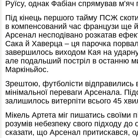
Руїсу, однак Фабіан спрямував м'яч 
Під кінець першого тайму ПСЖ скоти
в компенсований час французи ще й
Арсенал несподівано розкатав ефектн
Сака й Хаверца – ця парочка порвал
завершилось виходом Кая на ударну
але подальший постріл в останню м
Маркіньйос.
Зрештою, футболісти відправились в
мінімальної переваги Арсенала. Під
залишилось витерпіти всього 45 хви
Мікель Артета міг пишатись своїми п
розумів небезпеку свого підходу до
сказати, що Арсенал притискався, о