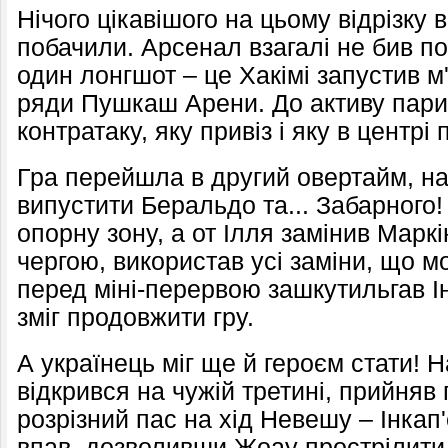
Нічого цікавішого на цьому відрізку 
побачили. Арсенал взагалі не бив п
один лонгшот – це Хакімі запустив м'
ряди Пушкаш Арени. До активу пари
контратаку, яку привіз і яку в центрі
Гра перейшла в другий овертайм, на
випустити Беральдо та... Забарного
опорну зону, а от Ілля замінив Марк
чергою, використав усі заміни, що м
перед міні-перервою зашкутильгав Ін
зміг продовжити гру.
А українець міг ще й героєм стати! Н
відкрився на чужій третині, прийняв
розрізний пас на хід Невешу – Інкап'
впав, дозволивши Жоау прострілити б