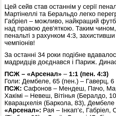
Цей сейв став останнім у серії пеналь
Мартінеллі та Беральдо легко перегр
Габріел – можливо, найкращий футбо
над правою дев'яткою. Таким чином
пенальті з рахунком 4:3, захистивши
чемпіонів!
За останні 34 роки подібне вдавалос
мадридців доєднався і Париж. Динас
ПСЖ – «Арсенал»
–
1:1 (
пен.
4:3)
Голи: Дембеле, 65 (пен.) – Гаверц, 6
ПСЖ:
Сафонов – Мендеш, Пачо, Мар
Хакімі – Невеш, Вітінья (Бералдо, 106
Кварацхелія (Баркола, 83), Дембеле
«Арсенал»:
Рая – Інкап’є, Габріел, 