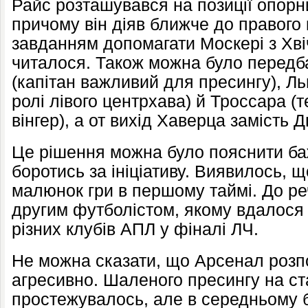
Райс розташувався на позиції опорни
причому він діяв ближче до правого
завданням допомагати Москері з Хві
читалося. Також можна було передб
(капітан важливий для пресингу), Ль
ролі лівого центрхава) й Троссара (т
вінгер), а от вихід Хаверца замість 
Це рішення можна було пояснити ба
боротись за ініціативу. Виявилось, 
малюнок гри в першому таймі. До ре
другим футболістом, якому вдалося 
різних клубів АПЛ у фіналі ЛЧ.
Не можна сказати, що Арсенал розп
агресивно. Шаленого пресингу на ста
простежувалось, але в середньому 