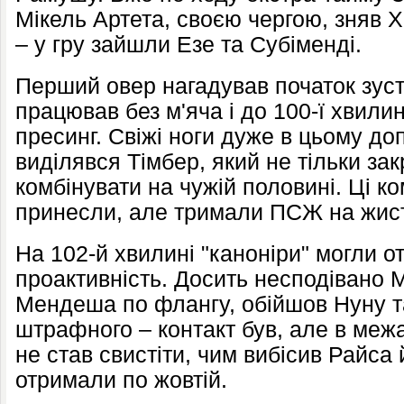
Мікель Артета, своєю чергою, зняв 
– у гру зайшли Езе та Субіменді.
Перший овер нагадував початок зуст
працював без м'яча і до 100-ї хвили
пресинг. Свіжі ноги дуже в цьому д
виділявся Тімбер, який не тільки зак
комбінувати на чужій половині. Ці ком
принесли, але тримали ПСЖ на жист
На 102-й хвилині "каноніри" могли о
проактивність. Досить несподівано 
Мендеша по флангу, обійшов Нуну т
штрафного – контакт був, але в межа
не став свистіти, чим вибісив Райса
отримали по жовтій.