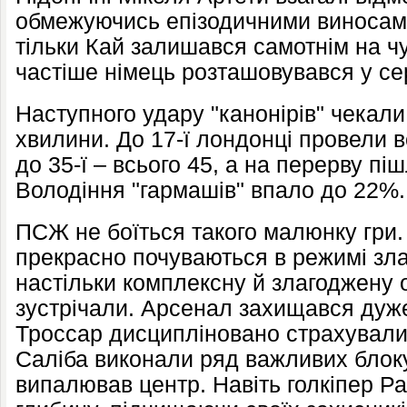
обмежуючись епізодичними виносами
тільки Кай залишався самотнім на ч
частіше німець розташовувався у се
Наступного удару "канонірів" чекали
хвилини. До 17-ї лондонці провели в
до 35-ї – всього 45, а на перерву пі
Володіння "гармашів" впало до 22%.
ПСЖ не боїться такого малюнку гри. 
прекрасно почуваються в режимі зла
настільки комплексну й злагоджену
зустрічали. Арсенал захищався дуже
Троссар дисципліновано страхували 
Саліба виконали ряд важливих блоку
випалював центр. Навіть голкіпер Р