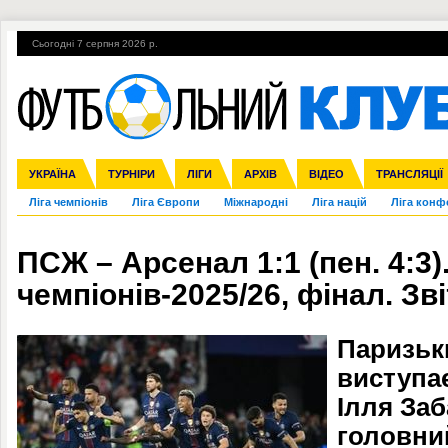
Сьогодні 7 серпня 2026 р.
Гарячі теми
УПЛ, 1-й тур
ВІЙНА
УПЛ-ПЕРЕХОДИ
УКРАЇНА
Збірна
Англія
ЧС-2014
Іспанія
Прем'єр-ліга
ЄВРО-2016
ТУРНІРИ
Італія
Росія
Перша ліга
ЛІГИ
Німеччина
Кубок конфедерацій
АРХІВ
Друга ліга
Франція
ВІДЕО
Кубок України
Інші
ЧЄ-2015 (U-21
ТРАНСЛЯЦІЇ
Ліга чемпіонів
Ліга Європи
Міжнародні
Ліга націй
Ліга конф
ПСЖ – Арсенал 1:1 (пен. 4:3).
чемпіонів-2025/26, фінал. Зві
Паризьки
виступа
Ілля Заб
головни