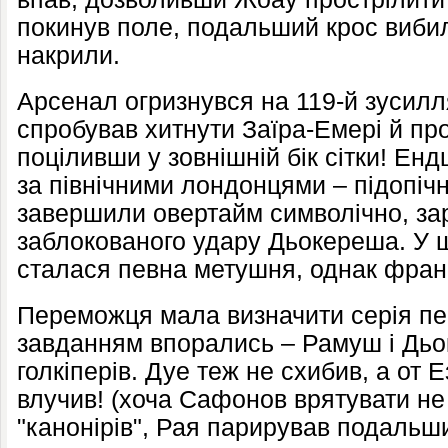
покинув поле, подальший крос вибили
накрили.
Арсенал огризнувся на 119-й зусилл
спробував хитнути Заїра-Емері й про
поціливши у зовнішній бік сітки! Ен
за північними лондонцями – підопічн
завершили овертайм символічно, за
заблокованого удару Дьокереша. У
сталася певна метушня, однак франц
Переможця мала визначити серія пе
завданням впорались – Рамуш і Дь
голкіперів. Дуе теж не схибив, а от Е
влучив! (хоча Сафонов врятувати не 
"канонірів", Рая парирував подаль