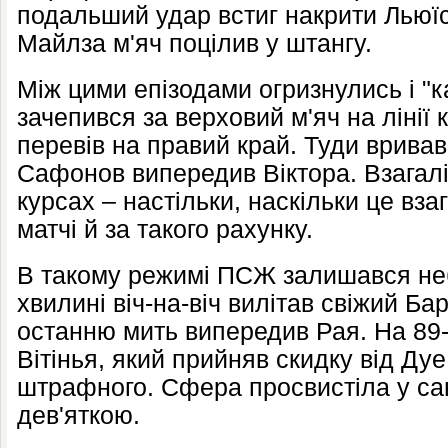
подальший удар встиг накрити Льюїс
Майлза м'яч поцілив у штангу.
Між цими епізодами огризнулись і "к
зачепився за верховий м'яч на лінії
перевів на правий край. Туди врива
Сафонов випередив Віктора. Взагалі,
курсах – настільки, наскільки це вз
матчі й за такого рахунку.
В такому режимі ПСЖ залишався не
хвилині віч-на-віч вилітав свіжий Ба
останню мить випередив Рая. На 89
Вітінья, який прийняв скидку від Дуе
штрафного. Сфера просвистіла у са
дев'яткою.