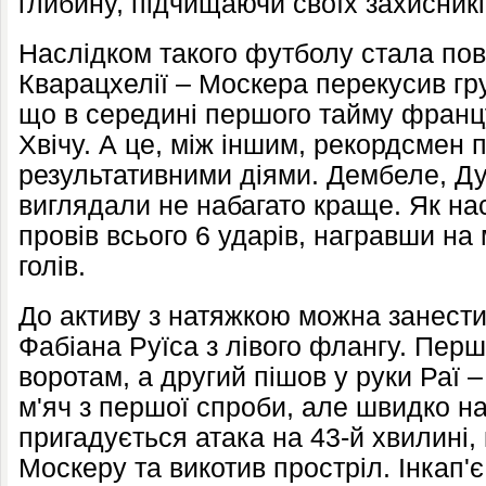
глибину, підчищаючи своїх захисникі
Наслідком такого футболу стала пов
Кварацхелії – Москера перекусив гр
що в середині першого тайму франц
Хвічу. А це, між іншим, рекордсмен
результативними діями. Дембеле, Дуе
виглядали не набагато краще. Як н
провів всього 6 ударів, награвши на 
голів.
До активу з натяжкою можна занести 
Фабіана Руїса з лівого флангу. Пер
воротам, а другий пішов у руки Раї –
м'яч з першої спроби, але швидко н
пригадується атака на 43-й хвилині
Москеру та викотив простріл. Інкап'є