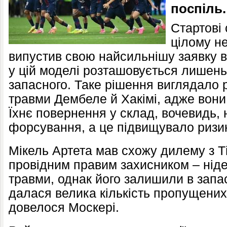
поспіль.
Стартові
цілому не
випустив свою найсильнішу заявку в
у цій моделі розташовується лишень
запасного. Таке рішення виглядало 
травми Дембеле й Хакімі, адже вони 
Їхнє повернення у склад, вочевидь, 
форсування, а це підвищувало ризи
Мікель Артета мав схожу дилему з Т
провідним правим захисником – ніде
травми, однак його залишили в запас
далася велика кількість пропущених
довелося Москері.