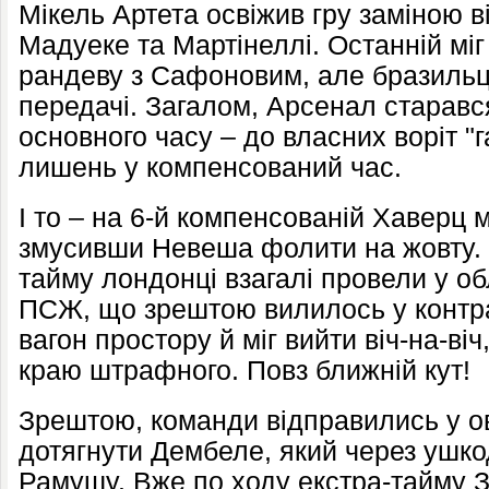
Мікель Артета освіжив гру заміною в
Мадуеке та Мартінеллі. Останній мі
рандеву з Сафоновим, але бразильц
передачі. Загалом, Арсенал старався
основного часу – до власних воріт "
лишень у компенсований час.
І то – на 6-й компенсованій Хаверц м
змусивши Невеша фолити на жовту. 
тайму лондонці взагалі провели у о
ПСЖ, що зрештою вилилось у контра
вагон простору й міг вийти віч-на-віч
краю штрафного. Повз ближній кут!
Зрештою, команди відправились у ов
дотягнути Дембеле, який через ушк
Рамушу. Вже по ходу екстра-тайму З