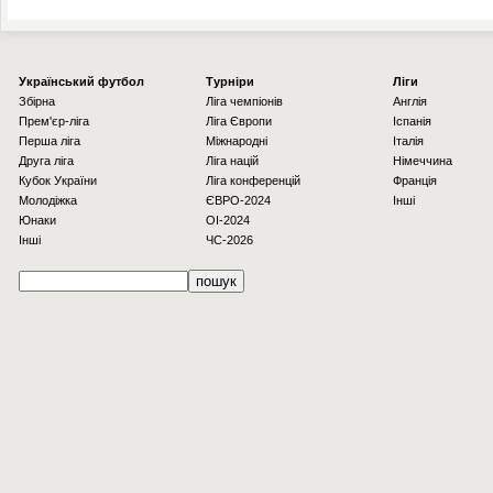
Українcький футбол
Турніри
Ліги
Збірна
Ліга чемпіонів
Англія
Прем'єр-ліга
Ліга Європи
Іспанія
Перша ліга
Міжнародні
Італія
Друга ліга
Ліга націй
Німеччина
Кубок України
Ліга конференцій
Франція
Молодіжка
ЄВРО-2024
Інші
Юнаки
OI-2024
Інші
ЧС-2026