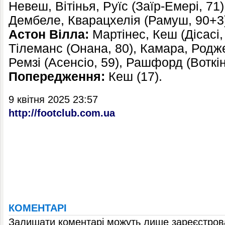
Невеш, Вітінья, Руїс (Заїр-Емері, 71)
Дембеле, Кварацхелія (Рамуш, 90+3
Астон Вілла:
Мартінес, Кеш (Дісасі,
Тілеманс (Онана, 80), Камара, Родже
Ремзі (Асенсіо, 59), Рашфорд (Воткін
Попередження:
Кеш (17).
9 квітня 2025 23:57
http://footclub.com.ua
КОМЕНТАРІ
Залишати коментарі можуть лише зареєстрова