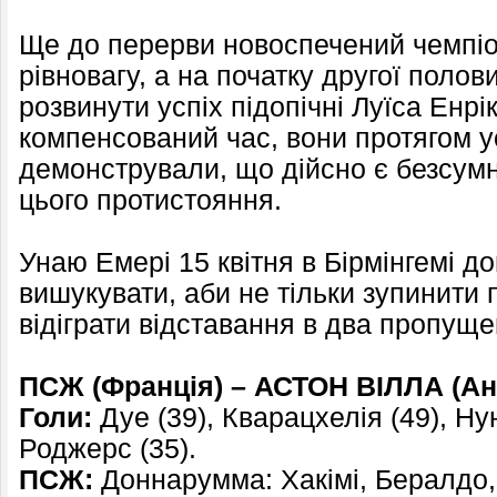
Ще до перерви новоспечений чемпіо
рівновагу, а на початку другої полов
розвинути успіх підопічні Луїса Енр
компенсований час, вони протягом 
демонстрували, що дійсно є безсум
цього протистояння.
Унаю Емері 15 квітня в Бірмінгемі д
вишукувати, аби не тільки зупинити 
відіграти відставання в два пропуще
ПСЖ (Франція) – АСТОН ВІЛЛА (Анг
Голи:
Дуе (39), Кварацхелія (49), Н
Роджерс (35).
ПСЖ:
Доннарумма: Хакімі, Бералдо