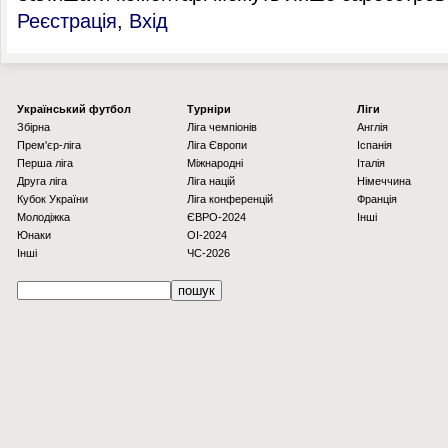
Реєстрація
,
Вхід
Українcький футбол
Турніри
Ліги
Збірна
Ліга чемпіонів
Англія
Прем'єр-ліга
Ліга Європи
Іспанія
Перша ліга
Міжнародні
Італія
Друга ліга
Ліга націй
Німеччина
Кубок України
Ліга конференцій
Франція
Молодіжка
ЄВРО-2024
Інші
Юнаки
OI-2024
Інші
ЧС-2026