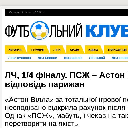
Сьогодні 6 серпня 2026 р.
Гарячі теми
УПЛ, 1-й тур
ВІЙНА
УПЛ-ПЕРЕХОДИ
УКРАЇНА
Збірна
Англія
ЧС-2014
Іспанія
Прем'єр-ліга
ЄВРО-2016
ТУРНІРИ
Італія
Росія
Перша ліга
ЛІГИ
Німеччина
Кубок конфедерацій
АРХІВ
Друга ліга
Франція
ВІДЕО
Кубок України
Інші
ЧЄ-2015 (U-21
ТРАНСЛЯЦІЇ
Ліга чемпіонів
Ліга Європи
Міжнародні
Ліга націй
Ліга конф
ЛЧ, 1/4 фіналу. ПСЖ – Астон 
відповідь парижан
«Астон Вілла» за тотальної ігрової 
несподівано відкрила рахунок після 
Однак «ПСЖ», мабуть, і чекав на так
перетворити на якість.