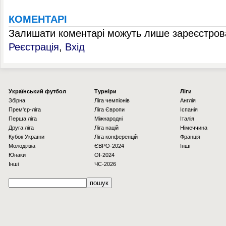
КОМЕНТАРІ
Залишати коментарі можуть лише зареєстрова
Реєстрація
,
Вхід
Українcький футбол
Турніри
Ліги
Збірна
Ліга чемпіонів
Англія
Прем'єр-ліга
Ліга Європи
Іспанія
Перша ліга
Міжнародні
Італія
Друга ліга
Ліга націй
Німеччина
Кубок України
Ліга конференцій
Франція
Молодіжка
ЄВРО-2024
Інші
Юнаки
OI-2024
Інші
ЧС-2026