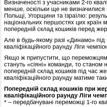
Визначеності з учасниками 2-го квал
менше, оскільки ще не визначилися ч
Польщі, Угорщини та Ізраїлю: резуль
національних першостях цих країн м
попередній склад кошиків перед же
Але в будь-якому разі «Динамо» під
кваліфікаційного раунду Ліги чемпіон
Якщо ж припустити, що переможцями
стануть «сіяні» команди, то станом
попередній склад кошиків під час ж
кваліфікаційного раунду матиме так
Попередній склад кошиків при жер
кваліфікаційного раунду Ліги чемп
* – передбачувані переможці 1-го кв