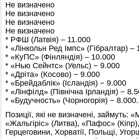
Не визначено
Не визначено
Не визначено
Не визначено
* РФШ (Латвія) – 11.000
* «Лінкольн Ред Імпс» (Гібралтар) – 
* «КуПС» (Фінляндія) – 10.000
* «Нью Сейнтс» (Уельс) − 9.000
* «Дріта» (Косово) − 9.000
* «Брейдаблік» (Ісландія) − 9.000
* «Лінфілд» (Північна Ірландія) − 8.
* «Будучность» (Чорногорія) − 8.000.
Позиції, які не визначені, займуть: 
«Жальгіріс» (Литва), «Пафос» (Кіпр),
Герцеговини, Хорватії, Польщі, Уго