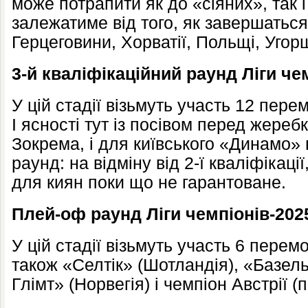
може потрапити як до «сіяних», так і
залежатиме від того, як завершаться 
Герцеговини, Хорватії, Польщі, Угор
3-й кваліфікаційний раунд Ліги че
У цій стадії візьмуть участь 12 перем
І ясності тут із посівом перед жере
Зокрема, і для київського «Динамо» 
раунд: на відміну від 2-ї кваліфікаці
для киян поки що не гарантоване.
Плей-оф раунд Ліги чемпіонів-202
У цій стадії візьмуть участь 6 перемо
також «Селтік» (Шотландія), «Базель
Глімт» (Норвегія) і чемпіон Австрії 