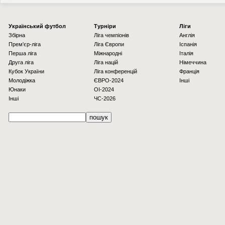
Українcький футбол
Турніри
Ліги
Збірна
Ліга чемпіонів
Англія
Прем'єр-ліга
Ліга Європи
Іспанія
Перша ліга
Міжнародні
Італія
Друга ліга
Ліга націй
Німеччина
Кубок України
Ліга конференцій
Франція
Молодіжка
ЄВРО-2024
Інші
Юнаки
OI-2024
Інші
ЧС-2026