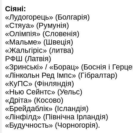
Сіяні:
«Лудогорець» (Болгарія)
«Стяуа» (Румунія)
«Олімпія» (Словенія)
«Мальме» (Швеція)
«Жальгіріс» (литва)
РФШ (Латвія)
«Зринські» / «Борац» (Боснія і Герце
«Лінкольн Ред Імпс» (Гібралтар)
«КуПС» (Фінляндія)
«Нью Сейнтс» (Уельс)
«Дріта» (Косово)
«Брейдаблік» (Ісландія)
«Лінфілд» (Північна Ірландія)
«Будучность» (Чорногорія).