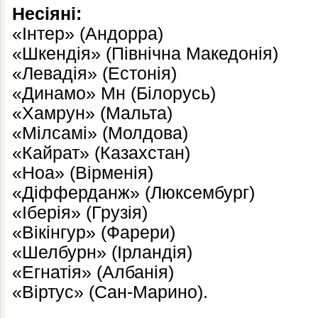
Несіяні:
«Інтер» (Андорра)
«Шкендія» (Північна Македонія)
«Левадія» (Естонія)
«Динамо» Мн (Білорусь)
«Хамрун» (Мальта)
«Мілсамі» (Молдова)
«Кайрат» (Казахстан)
«Ноа» (Вірменія)
«Діфферданж» (Люксембург)
«Іберія» (Грузія)
«Вікінгур» (Фарери)
«Шелбурн» (Ірландія)
«Егнатія» (Албанія)
«Віртус» (Сан-Марино).