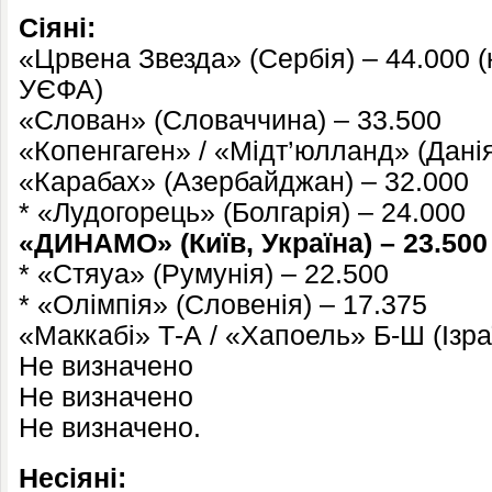
Сіяні:
«Црвена Звезда» (Сербія) – 44.000 (
УЄФА)
«Слован» (Словаччина) – 33.500
«Копенгаген» / «Мідт’юлланд» (Данія
«Карабах» (Азербайджан) – 32.000
* «Лудогорець» (Болгарія) – 24.000
«ДИНАМО» (Київ, Україна) – 23.500
* «Стяуа» (Румунія) – 22.500
* «Олімпія» (Словенія) – 17.375
«Маккабі» Т-А / «Хапоель» Б-Ш (Ізраї
Не визначено
Не визначено
Не визначено.
Несіяні: