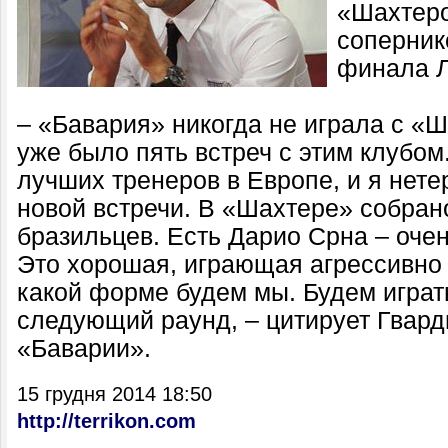
«Шахтеро
соперник
финала Л
– «Бавария» никогда не играла с «Ш
уже было пять встреч с этим клубом
лучших тренеров в Европе, и я нет
новой встречи. В «Шахтере» собра
бразильцев. Есть Дарио Срна – оче
Это хорошая, играющая агрессивно 
какой форме будем мы. Будем играть
следующий раунд, – цитирует Гвар
«Баварии».
15 грудня 2014 18:50
http://terrikon.com