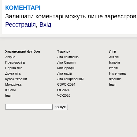
КОМЕНТАРІ
Залишати коментарі можуть лише зареєстрова
Реєстрація
,
Вхід
Українcький футбол
Турніри
Ліги
Збірна
Ліга чемпіонів
Англія
Прем'єр-ліга
Ліга Європи
Іспанія
Перша ліга
Міжнародні
Італія
Друга ліга
Ліга націй
Німеччина
Кубок України
Ліга конференцій
Франція
Молодіжка
ЄВРО-2024
Інші
Юнаки
OI-2024
Інші
ЧС-2026