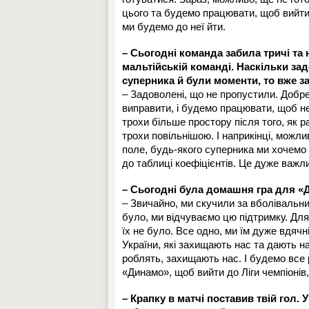
цього та будемо працювати, щоб вийти 
ми будемо до неї йти.
– Сьогодні команда забила тричі та
мальтійській команді. Наскільки за
суперника й були моменти, то вже за
– Задоволені, що не пропустили. Добре 
виправити, і будемо працювати, щоб н
трохи більше простору після того, як р
трохи повільнішою. І наприкінці, можл
поле, будь-якого суперника ми хочемо 
до таблиці коефіцієнтів. Це дуже важл
– Сьогодні була домашня гра для «
– Звичайно, ми скучили за вболівальни
було, ми відчуваємо цю підтримку. Для 
їх не було. Все одно, ми їм дуже вдячн
України, які захищають нас та дають на
роблять, захищають нас. І будемо все 
«Динамо», щоб вийти до Ліги чемпіонів,
– Крапку в матчі поставив твій гол.