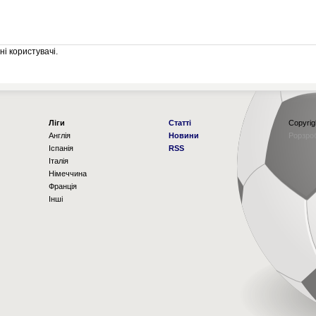
і користувачі.
Ліги
Статті
Copyrig
Англія
Новини
Рорзро
Іспанія
RSS
Італія
Німеччина
Франція
Інші