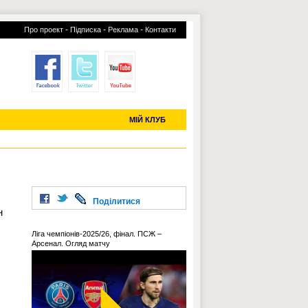
-
-
-
Про проект
Підписка
Реклама
Контакти
отий КЛУБ
УСІ ТРАНСФЕРИ
С-2019 (U-20)
ЧС-2022
МІЙ КЛУБ
Поділитися
н
Ліга чемпіонів-2025/26, фінал. ПСЖ –
Арсенал. Огляд матчу