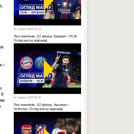
а,
31 травня 2026 00:12
Ліга чемпіонів, 1/2 фіналу. Баварія – ПСЖ.
Огляд матчу-відповіді
ам
 і
е
 б
07 травня 2026 00:20
лам
Ліга чемпіонів, 1/2 фіналу. Арсенал –
и
Атлетико. Огляд матчу-відповіді