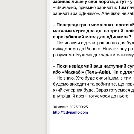
забиває лише у свої ворота, а тут - 
– Звичайно, приємно забивати. Тим паче
забивати за «Динамо». Але якби не заб
– Попереду гра в чемпіонаті проти «
матчами через два дні на третій, по
єврокубковий матч для «Динамо»?
– Починаючи від завтрашнього дня буд
виїжджаємо до Рівного. Немає часу роз
розуміємо. Будемо докладати максимум
– Поки невідомий ваш наступний суп
або «Маккабі» (Тель-Авів). Чи є для 
– Не знаю. Хто буде сильнішим, з тим і
будемо виходити та робити те, що пови
який суперник буде. Зараз готуємося 
внутрішній арені, готуємося до нього.
30 липня 2025 09:25
http://fcdynamo.com