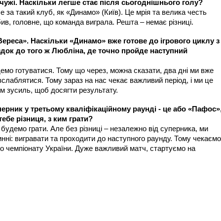
у чужі. Наскільки легше стає після сьогоднішнього голу?
 за такий клуб, як «Динамо» (Київ). Це мрія та велика честь
ив, головне, що команда виграла. Решта – немає різниці.
Вереса». Наскільки «Динамо» вже готове до ігрового циклу з
їздок до того ж Любліна, де точно пройде наступний
емо готуватися. Тому що через, можна сказати, два дні ми вже
слаблятися. Тому зараз на нас чекає важливий період, і ми це
 зусиль, щоб досягти результату.
ерник у третьому кваліфікаційному раунді - це або «Пафос»
тебе різниця, з ким грати?
 будемо грати. Але без різниці – незалежно від суперника, ми
нні: вигравати та проходити до наступного раунду. Тому чекаємо
до чемпіонату України. Дуже важливий матч, стартуємо на