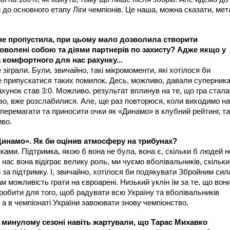
до основного етапу Ліги чемпіонів. Це наша, можна сказати, мет
 не пропустила, при цьому мало дозволила створити
доволені собою та діями партнерів по захисту? Адже якщо у
 комфортного для нас рахунку...
зіграли. Були, звичайно, такі мікромоменти, які хотілося би
е припускатися таких помилок. Десь, можливо, давали суперник
ахунок став 3:0. Можливо, результат вплинув на те, що гра стала
иво, вже розслабилися. Але, ще раз повторюся, коли виходимо на
перемагати та приносити очки як «Динамо» в клубний рейтинг, так
иво.
Динамо». Як би оцінив атмосферу на трибунах?
ками. Підтримка, якою б вона не була, вона є, скільки б людей н
нас вона відіграє велику роль, ми чуємо вболівальників, скільки
і за підтримку. І, звичайно, хотілося би подякувати Збройним си
м можливість грати на євроарені. Низький уклін їм за те, що вон
робити для того, щоб радувати всю Україну та вболівальників
 а в чемпіонаті України завоювати знову чемпіонство.
 У минулому сезоні навіть жартували, що Тарас Михавко