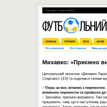
Сьогодні 7 серпня 2026 р.
Гарячі теми
УПЛ, 2-й тур
ВІЙНА
УКРАЇНА
Збірна
Англія
ЧС-2014
Іспанія
Прем'єр-ліга
ЄВРО-2016
ТУРНІРИ
Італія
Росія
Перша ліга
ЛІГИ
Німеччина
Кубок ко
АРХІВ
Дру
Ліга чемпіонів
Ліга Європи
Міжнародні
Михавко: «Приємно ви
Центральний захисник «Динамо» Тарас
Спартанс» (3:0) та поділився своїми в
– Перш за все, вітаємо з перемогою
впевнено перемогли та пройшли до 
– Звичайно, приємно вигравати. Тим па
працювати, тому що в наступному раун
готуватися. Зараз, можливо, ще не гот