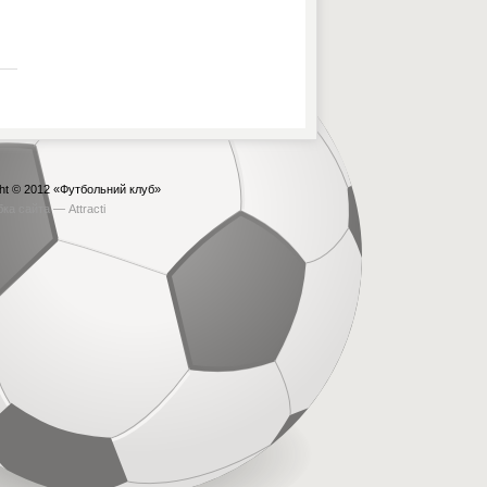
ht © 2012
«Футбольний клуб»
бка сайта —
Attracti