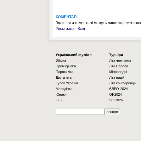
КОМЕНТАРІ
Залишати коментарі можуть лише зареєстрован
Реєстрація
,
Вхід
Українcький футбол
Турніри
Збірна
Ліга чемпіонів
Прем'єр-ліга
Ліга Європи
Перша ліга
Міжнародні
Друга ліга
Ліга націй
Кубок України
Ліга конференцій
Молодіжка
ЄВРО-2024
Юнаки
OI-2024
Інші
ЧС-2026