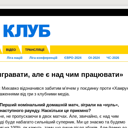
УПЛ-ПЕРЕХОДИ
СКРИЖАЛІ
ЄВРОКУБКИ
Зол
нфедерацій
га ліга
Франція
ВІДЕО
Кубок України
Інші
ЧЄ-2015 (U-21)
ТРАНСЛЯЦІЇ
Молодіжка
Копа Америка
Юнаки
ЧС-2018
Інші
ЄВРО-2020
Ч
Ліга націй
Ліга конференцій
ЄВРО-2024
OI-2024
ЧС-2026
гравати, але є над чим працювати»
 Михавко відзначився забитим м'ячем у поєдинку проти «Хамру
раженнями від гри з клубними медіа.
. Перший номінальний домашній матч, зіграли на «нуль»,
наступного раунду. Наскільки це приємно?
че, не пропускаючи в двох матчах. Але, звичайно, є над чим
ді буде набагато сильніший суперник. Ми це знаємо та будемо
ові на 100%, як кажуть, тому що лише після зборів. Але йдемо до