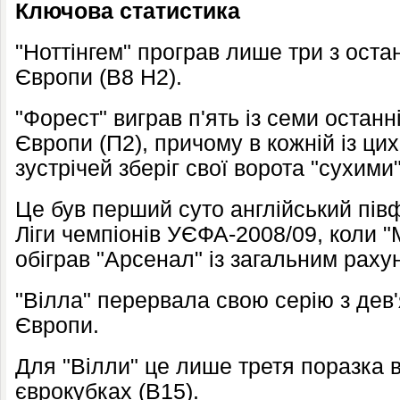
Ключова статистика
"Ноттінгем" програв лише три з останн
Європи (В8 Н2).
"Форест" виграв п'ять із семи останн
Європи (П2), причому в кожній із ци
зустрічей зберіг свої ворота "сухими"
Це був перший суто англійський півф
Ліги чемпіонів УЄФА-2008/09, коли 
обіграв "Арсенал" із загальним раху
"Вілла" перервала свою серію з дев'
Європи.
Для "Вілли" це лише третя поразка в
єврокубках (В15).