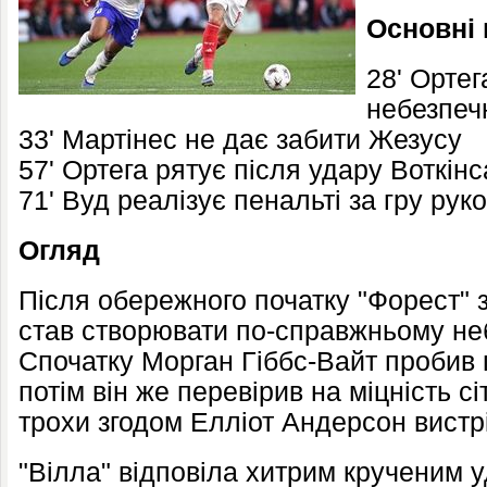
Основні
28' Ортег
небезпеч
33' Мартінес не дає забити Жезусу
57' Ортега рятує після удару Воткінс
71' Вуд реалізує пенальті за гру рук
Огляд
Після обережного початку "Форест" з
став створювати по-справжньому не
Спочатку Морган Гіббс-Вайт пробив 
потім він же перевірив на міцність сі
трохи згодом Елліот Андерсон вист
"Вілла" відповіла хитрим крученим 