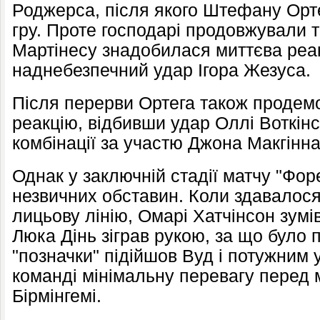
Роджерса, після якого Штефану Орте
гру. Проте господарі продовжували т
Мартінесу знадобилася миттєва реак
наднебезпечний удар Ігора Жезуса.
Після перерви Ортега також продем
реакцію, відбивши удар Оллі Воткінс
комбінації за участю Джона Макгінн
Однак у заключній стадії матчу "Фор
незвичних обставин. Коли здавалося
лицьову лінію, Омарі Хатчінсон зумів
Люка Дінь зіграв рукою, за що було 
"позначки" підійшов Вуд і потужним 
команді мінімальну перевагу перед 
Бірмінгемі.