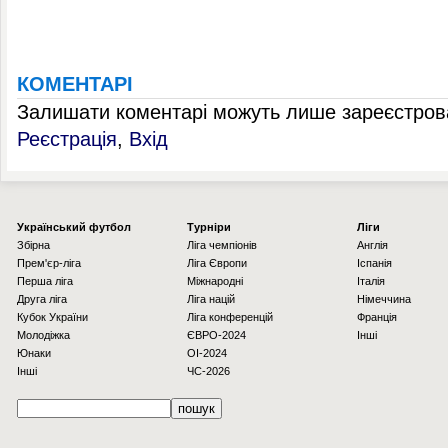
КОМЕНТАРІ
Залишати коментарі можуть лише зареєстрова
Реєстрація
,
Вхід
Українcький футбол
Турніри
Ліги
Збірна
Ліга чемпіонів
Англія
Прем'єр-ліга
Ліга Європи
Іспанія
Перша ліга
Міжнародні
Італія
Друга ліга
Ліга націй
Німеччина
Кубок України
Ліга конференцій
Франція
Молодіжка
ЄВРО-2024
Інші
Юнаки
OI-2024
Інші
ЧС-2026