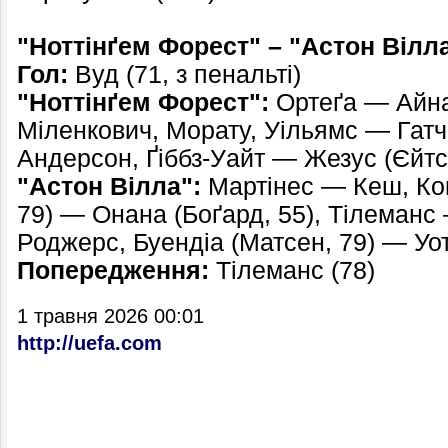
"Ноттінґем Форест" – "Астон Вілл
Гол:
Вуд (71, з пенальті)
"Ноттінґем Форест":
Ортеґа — Айна 
Міленкович, Морату, Уільямс — Гатч
Андерсон, Ґіббз-Уайт — Жезус (Єйтс,
"Астон Вілла":
Мартінес — Кеш, Конс
79) — Онана (Боґард, 55), Тілеманс 
Роджерс, Буендіа (Матсен, 79) — Уот
Попередження:
Тілеманс (78)
1 травня 2026 00:01
http://uefa.com